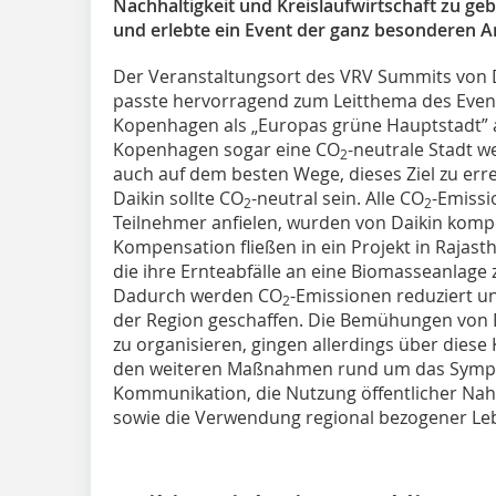
Nachhaltigkeit und Kreislaufwirtschaft zu ge
und erlebte ein Event der ganz besonderen Ar
Der Veranstaltungsort des VRV Summits von 
passte hervorragend zum Leitthema des Event
Kopenhagen als „Europas grüne Hauptstadt” a
Kopenhagen sogar eine CO
-neutrale Stadt w
2
auch auf dem besten Wege, dieses Ziel zu er
Daikin sollte CO
-neutral sein. Alle CO
-Emissi
2
2
Teilnehmer anfielen, wurden von Daikin kompe
Kompensation fließen in ein Projekt in Rajasth
die ihre Ernteabfälle an eine Biomasseanlag
Dadurch werden CO
-Emissionen reduziert un
2
der Region geschaffen. Die Bemühungen von D
zu organisieren, gingen allerdings über di
den weiteren Maßnahmen rund um das Sympos
Kommunikation, die Nutzung öffentlicher Nahv
sowie die Verwendung regional bezogener Leb