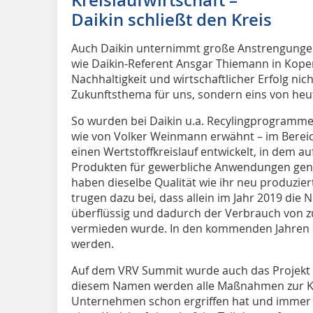
Daikin schließt den Kreis
Auch Daikin unternimmt große Anstrengungen 
wie Daikin-Referent Ansgar Thiemann in Kopenh
Nachhaltigkeit und wirtschaftlicher Erfolg nich
Zukunftsthema für uns, sondern eins von heu
So wurden bei Daikin u.a. Recylingprogramme i
wie von Volker Weinmann erwähnt – im Bereich
einen Wertstoffkreislauf entwickelt, in dem au
Produkten für gewerbliche Anwendungen genut
haben dieselbe Qualität wie ihr neu produzie
trugen dazu bei, dass allein im Jahr 2019 die 
überflüssig und dadurch der Verbrauch von z
vermieden wurde. In den kommenden Jahren so
werden.
Auf dem VRV Summit wurde auch das Projekt „L
diesem Namen werden alle Maßnahmen zur Kre
Unternehmen schon ergriffen hat und immer w