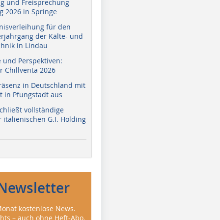
g und Freisprechung
 2026 in Springe
nisverleihung für den
erjahrgang der Kälte- und
hnik in Lindau
e und Perspektiven:
r Chillventa 2026
räsenz in Deutschland mit
 in Pfungstadt aus
hließt vollständige
italienischen G.I. Holding
Newsletter
onat kostenlose News.
ghts – auch ohne Heft-Abo.