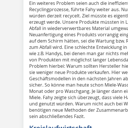
Ein weiteres Problem seien auch die ineffizie
Recyclingprozesse, führte Fahy weiter aus. Nu
würden derzeit recycelt. Ziel müsste es eigent
erzeugt werde. Unsere Produkte müssten in Lo
Abfall in wiederverwertbares Material umgew
Neuanfertigung eines Produkts vorrangig eing
auf dem Schirm hätten, sei die Wartung bzw. 
zum Abfall wird. Eine schlechte Entwicklung
wie z.B. Handys, bei denen man gar nichts me
von Produkten mit möglichst langer Lebensdau
Problem hierbei: Warum sollten Hersteller h
sie weniger neue Produkte verkaufen. Hier we
Geschäftsmodellen in den nächsten Jahren aber
sicher. So könne man heute schon Miele-Was
Monat oder pro Waschgang. Je länger dann ein
Miele. Fahy zeigte sich überzeugt, dass viele
und genutzt würden. Warum nicht auch bei 
benötigen neue Methoden der Zusammenarbei
sein abschließendes Fazit.
Kreislaufwirtschaft –