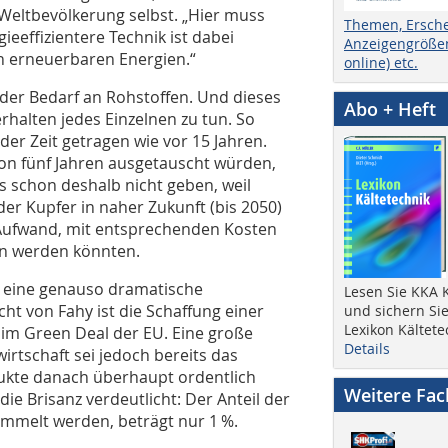
 Weltbevölkerung selbst. „Hier muss
Themen, Ersch
ieeffizientere Technik ist dabei
Anzeigengrößen
on erneuerbaren Energien.“
online) etc.
 der Bedarf an Rohstoffen. Und dieses
Abo + Heft
alten jedes Einzelnen zu tun. So
der Zeit getragen wie vor 15 Jahren.
von fünf Jahren ausgetauscht würden,
es schon deshalb nicht geben, weil
der Kupfer in naher Zukunft (bis 2050)
Aufwand, mit entsprechenden Kosten
n werden könnten.
 eine genauso dramatische
Lesen Sie KKA K
ht von Fahy ist die Schaffung einer
und sichern Sie
Lexikon Kältete
 im Green Deal der EU. Eine große
Details
rtschaft sei jedoch bereits das
dukte danach überhaupt ordentlich
Weitere Fa
die Brisanz verdeutlicht: Der Anteil der
ammelt werden, beträgt nur 1 %.