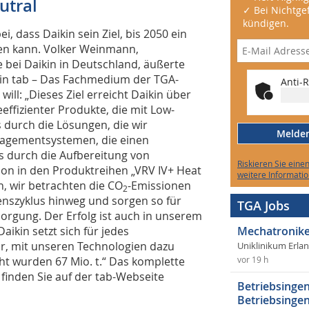
utral
✓ Bei Nichtgef
kündigen.
 dass Daikin sein Ziel, bis 2050 ein
en kann. Volker Weinmann,
 bei Daikin in Deutschland, äußerte
zin tab – Das Fachmedium der TGA-
Anti-R
will: „Dieses Ziel erreicht Daikin über
effizienter Produkte, die mit Low-
 durch die Lösungen, die wir
Melden 
anagementsystemen, die einen
ns durch die Aufbereitung von
Riskieren Sie eine
hon in den Produkt­reihen „VRV IV+ Heat
weitere Informatio
n, wir betrachten die CO
-Emissionen
2
nszyklus hinweg und sorgen so für
TGA Jobs
orgung. Der Erfolg ist auch in unserem
aikin setzt sich für jedes
Mechatronike
ar, mit unseren Technologien dazu
Uniklinikum Erla
ht wurden 67 Mio. t.“ Das komplette
vor 19 h
 finden Sie auf der tab-Webseite
Betriebsingen
Betriebsingen