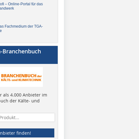
fi – Online-Portal für das
andwerk
Das Fachmedium der TGA-
e
a-Branchenbuch
 als 4.000 Anbieter im
uch der Kälte- und
nbieter finden!