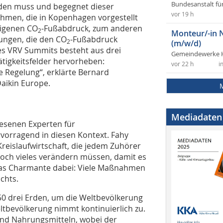
Bundesanstalt fü
erden muss und begegnet dieser
vor 19 h
men, die in Kopenhagen vorgestellt
eigenen CO
-Fußabdruck, zum anderen
2
Monteur/-in 
sungen, die den CO
-Fußabdruck
2
(m/w/d)
es VRV Summits besteht aus drei
Gemeindewerke 
ätigkeitsfelder hervorheben:
vor 22 h
i
te Regelung“, erklärte Bernard
aikin Europe.
Mediadaten
esenen Experten für
rvorragend in diesen Kontext. Fahy
reislaufwirtschaft, die jedem Zuhörer
noch vieles verändern müssen, damit es
Das Charmante dabei: Viele Maßnahmen
chts.
50 drei Erden, um die Weltbevölkerung
ltbevölkerung nimmt kontinuierlich zu.
und Nahrungsmitteln, wobei der