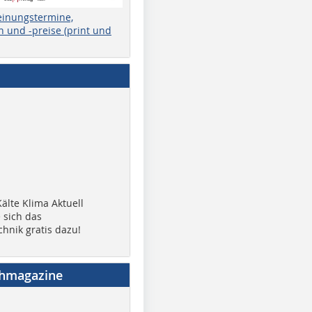
einungstermine,
 und -preise (print und
älte Klima Aktuell
 sich das
chnik gratis dazu!
chmagazine