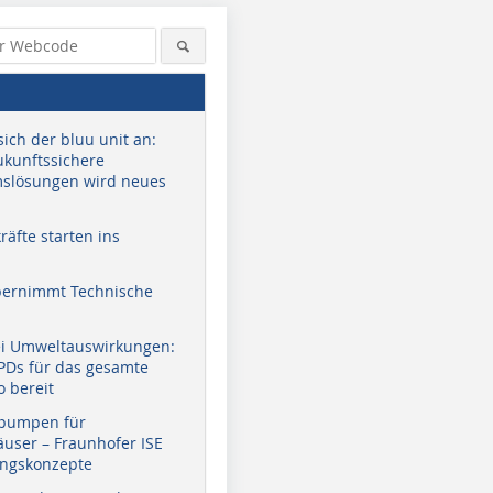
sich der bluu unit an:
zukunftssichere
slösungen wird neues
äfte starten ins
bernimmt Technische
ei Umweltauswirkungen:
Foto: AF-Fotografie
Foto: Brauneis
Foto: Brau
EPDs für das gesamte
o bereit
pumpen für
user – Fraunhofer ISE
ungskonzepte