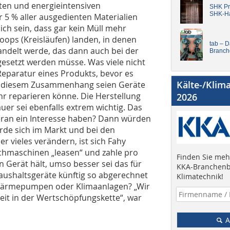
nten und energieintensiven
SHK Pro
SHK-H
r 5 % aller ausgedienten Materialien
lich sein, dass gar kein Müll mehr
ops (Kreisläufen) landen, in denen
tab – 
andelt werde, das dann auch bei der
Branch
esetzt werden müsse. Was viele nicht
Reparatur eines Produkts, bevor es
Kälte-/Klim
 in diesem Zusammenhang seien Geräte
hr reparieren könne. Die Herstellung
2026
er sei ebenfalls extrem wichtig. Das
ieran ein Interesse haben? Dann würden
rde sich im Markt und bei den
 vieles verändern, ist sich Fahy
chmaschinen „leasen“ und zahle pro
Finden Sie mehr
 Gerät hält, umso besser sei das für
KKA-Branchenb
 Haushaltsgeräte künftig so abgerechnet
Klimatechnik!
Wärmepumpen oder Klimaanlagen? „Wir
t in der Wertschöpfungskette“, war
A