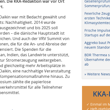
ben. Die KKA-Redaktion war vor Ort
Gesellenprüfun
Sommerprüfung
t.
Feierliche Zeug
Daikin war mit Bedacht gewählt und
ersten Technik
s: Nachhaltigkeit. 2014 wurde
Klimasystemtec
usgezeichnet und bis 2025 soll
Frische Impuls
erden – die dänische Hauptstadt ist
Startups auf de
reichen. Und auch der VRV Summit von
Aggreko baut P
onen, die für die An- und Abreise der
neuem Standort
nsiert. Die Spenden für die
an, Indien, das Landwirte unterstützt,
BDR Thermea sc
Übernahme der 
e zur Stromerzeugung weitergeben.
ab
d gleichzeitig mehr Arbeitsplätze in
aikin, eine nachhaltige Veranstaltung
» Weitere News
ese Kompensationsmaßnahme hinaus. Zu
ium zählte die papierlose
erkehrsmittel für alle Teilnehmer
KKA-
ensmittel.
✓ Einmal im M
✓ Heft-Highli