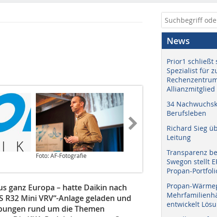
News
Prior1 schließt 
Spezialist für 
Rechenzentrum
Allianzmitglied
34 Nachwuchskr
Berufsleben
Richard Sieg ü
Leitung
Transparenz b
Foto: AF-Fotografie
Foto: Brauneis
Swegon stellt 
Propan-Portfoli
Propan-Wärme
s ganz Europa – hatte Daikin nach
Mehrfamilienhä
 R32 Mini VRV“-Anlage geladen und
entwickelt Lös
ebungen rund um die Themen