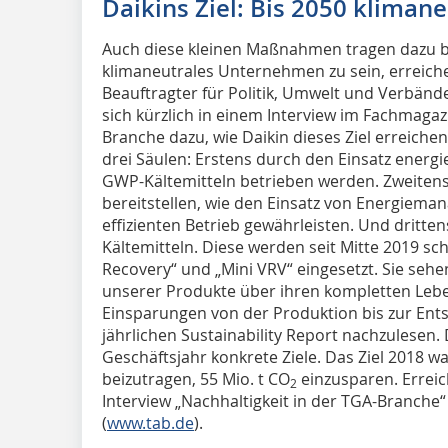
Daikins Ziel: Bis 2050 klimane
Auch diese kleinen Maßnahmen tragen dazu bei,
klimaneutrales Unternehmen zu sein, erreich
Beauftragter für Politik, Umwelt und Verbände
sich kürzlich in einem Interview im Fachmaga
Branche dazu, wie Daikin dieses Ziel erreichen 
drei Säulen: Erstens durch den Einsatz energie
GWP-Kältemitteln betrieben werden. Zweitens
bereitstellen, wie den Einsatz von Energiem
effizienten Betrieb gewährleisten. Und dritte
Kältemitteln. Diese werden seit Mitte 2019 sc
Recovery“ und „Mini VRV“ eingesetzt. Sie sehe
unserer Produkte über ihren kompletten Lebe
Einsparungen von der Produktion bis zur Ents
jährlichen Sustainability Report nachzulesen. D
Geschäftsjahr konkrete Ziele. Das Ziel 2018 w
beizutragen, 55 Mio. t CO
einzusparen. Erreic
2
Interview „Nachhaltigkeit in der TGA-Branche“
(
www.tab.de
).