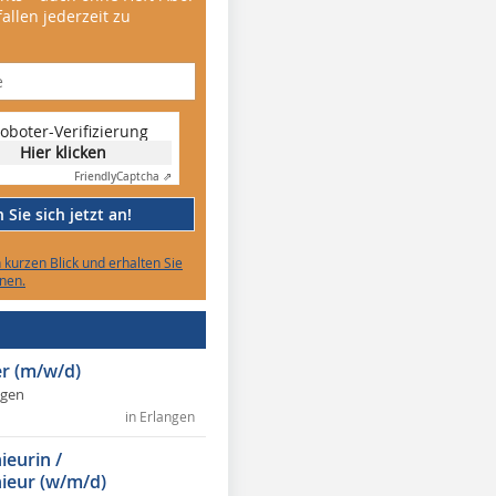
allen jederzeit zu
oboter-Verifizierung
Hier klicken
Friendly
Captcha ⇗
Sie sich jetzt an!
n kurzen Blick und erhalten Sie
nen.
r (m/w/d)
ngen
in Erlangen
ieurin /
ieur (w/m/d)