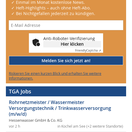
✓ Einmal im Monat kostenlose News.
✓ Heft-Highlights – auch ohne Heft-Abo.
✓ Bei Nichtgefallen jederzeit zu kündigen.
Anti-Roboter-Verifizierung
Hier klicken
Friendly
Captcha ⇗
Melden Sie sich jetzt an!
Riskieren Sie einen kurzen Blick und erhalten Sie weitere
Informationen.
TGA Jobs
Rohrnetzmeister / Wassermeister
Versorgungstechnik / Trinkwasserversorgung
(m/w/d)
Hessenwasser GmbH & Co. KG
vor 2 h
in Kochel am See (+2 weitere Standorte)