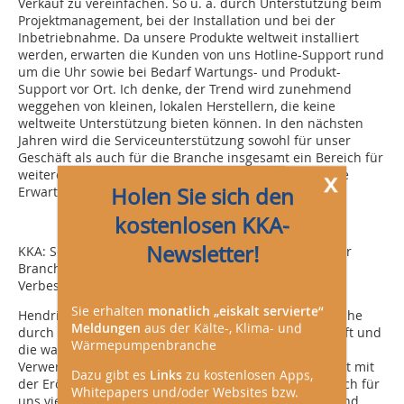
Verkauf zu vereinfachen. So u. a. durch Unterstützung beim
Projektmanagement, bei der Installation und bei der
Inbetriebnahme. Da unsere Produkte weltweit installiert
werden, erwarten die Kunden von uns Hotline-Support rund
um die Uhr sowie bei Bedarf Wartungs- und Produkt-
Support vor Ort. Ich denke, der Trend wird zunehmend
weggehen von kleinen, lokalen Herstellern, die keine
weltweite Unterstützung bieten können. In den nächsten
Jahren wird die Serviceunterstützung sowohl für unser
Geschäft als auch für die Branche insgesamt ein Bereich für
x
weitere Verbesserungen und Investitionen sein, da die
Holen Sie sich den
Erwartungen der Kunden weiter steigen.
kostenlosen KKA-
Newsletter!
KKA: Sehen Sie im Hinblick auf die Modernisierung der
Branche noch in anderer Hinsicht
Verbesserungsmöglichkeiten?
Sie erhalten
monatlich „eiskalt servierte“
Hendricks: Meines Erachtens wird es in unserer Branche
Meldungen
aus der Kälte-, Klima- und
durch die Veränderung der regulatorischen Landschaft und
Wärmepumpenbranche
die wachsenden Kundenerwartungen auch künftig
Verwerfungen geben. Bei Hyfra verbringen wir viel Zeit mit
Dazu gibt es
Links
zu kostenlosen Apps,
der Erörterung unserer digitalen Strategie. Hier hat sich für
Whitepapers und/oder Websites bzw.
uns viel verändert. Früher haben wir über Produkte und