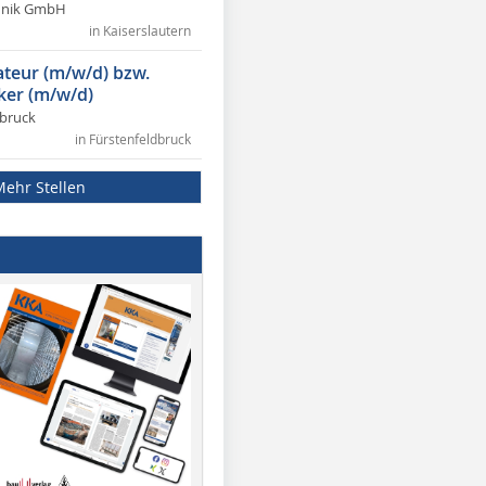
chnik GmbH
in Kaiserslautern
lateur (m/w/d) bzw.
ker (m/w/d)
dbruck
in Fürstenfeldbruck
Mehr Stellen