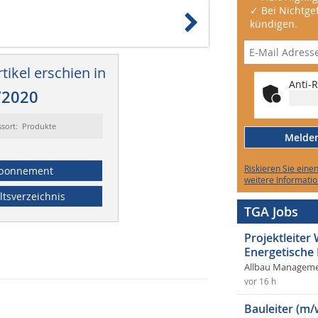
✓ Bei Nichtgef
kündigen.
tikel erschien in
Anti-R
/2020
ssort: Produkte
Melden 
Riskieren Sie eine
bonnement
weitere Informatio
ltsverzeichnis
TGA Jobs
Projektleite
Energetische
Allbau Manageme
vor 16 h
Bauleiter (m/