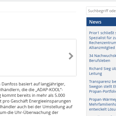
News
Prior1 schließt 
Spezialist für 
Rechenzentrum
Allianzmitglied
34 Nachwuchskr
Berufsleben
Richard Sieg ü
Leitung
Transparenz b
Danfoss basiert auf langjähriger,
Swegon stellt 
lhändlern, die die „ADAP-KOOL“-
Propan-Portfoli
 kommt bereits in mehr als 5.000
Propan-Wärme
lt pro Geschäft Energieeinsparungen
Mehrfamilienhä
elhändler auch bei der Umstellung auf
entwickelt Lös
nd-um-die Uhr-Überwachung der