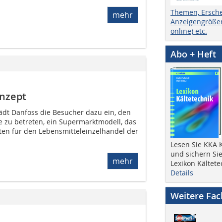
Themen, Ersch
mehr
Anzeigengrößen
online) etc.
Abo + Heft
onzept
ädt Danfoss die Besucher dazu ein, den
 zu betreten, ein Supermarktmodell, das
n für den Lebensmitteleinzelhandel der
Lesen Sie KKA K
und sichern Sie
mehr
Lexikon Kältete
Details
Weitere Fa