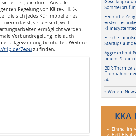
Gesellenprüfun
sicherheit, die durch Ausfälle
Sommerprüfung
ligenten Regelung von Kälte-, HLK-,
r die sich jedes Kühlmöbel eines
Feierliche Zeug
mieren lässt, verbessert, weil
ersten Technik
Klimasystemtec
artungsarbeiten ermöglicht werden.
timale Verbundregelung, die auch
Frische Impuls
merückgewinnung beinhaltet. Weitere
Startups auf de
://t1p.de/7eou
zu finden.
Aggreko baut P
neuem Standort
BDR Thermea sc
Übernahme der 
ab
» Weitere News
KKA-
✓ Einmal im M
✓ Heft-Highli