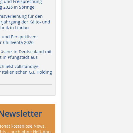
g und Freisprechung
 2026 in Springe
nisverleihung für den
erjahrgang der Kälte- und
hnik in Lindau
e und Perspektiven:
r Chillventa 2026
räsenz in Deutschland mit
 in Pfungstadt aus
hließt vollständige
italienischen G.I. Holding
Newsletter
onat kostenlose News.
ghts – auch ohne Heft-Abo.