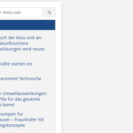
sich der bluu unit an:
zukunftssichere
slösungen wird neues
äfte starten ins
bernimmt Technische
ei Umweltauswirkungen:
EPDs für das gesamte
o bereit
pumpen für
user – Fraunhofer ISE
ungskonzepte