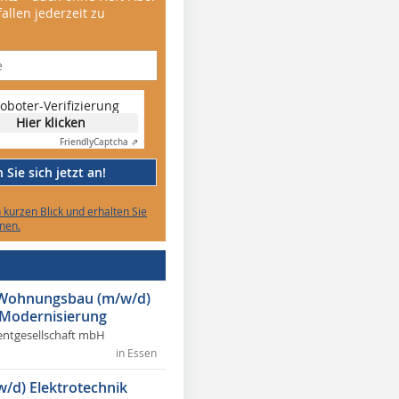
allen jederzeit zu
oboter-Verifizierung
Hier klicken
Friendly
Captcha ⇗
Sie sich jetzt an!
n kurzen Blick und erhalten Sie
nen.
r Wohnungsbau (m/w/d)
 Modernisierung
ntgesellschaft mbH
in Essen
w/d) Elektrotechnik