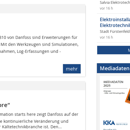
Salvia Elektrote
vor 16 h
Elektroinstal
Elektrotechni
Stadt Fürstenfel
810 von Danfoss sind Erweiterungen für
vor 16 h
 Mit den Werkzeugen sind Simulationen,
ebnahmen, Log-Erfassungen und -
Mediadaten
mehr
ore“
mation starts here zeigt Danfoss auf der
die kontinuierliche Veränderung und
 Kältetechnikbranche ist. Den...