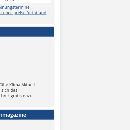
einungstermine,
 und -preise (print und
älte Klima Aktuell
 sich das
chnik gratis dazu!
chmagazine