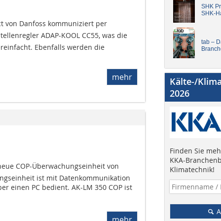
SHK Pro
SHK-H
t von Danfoss kommuniziert per
tellenregler ADAP-KOOL CC55, was die
tab – 
einfacht. Ebenfalls werden die
Branch
mehr
Kälte-/Klim
2026
Finden Sie mehr
KKA-Branchenb
e neue COP-Überwachungseinheit von
Klimatechnik!
ngseinheit ist mit Datenkommunikation
er einen PC bedient. AK-LM 350 COP ist
A
mehr