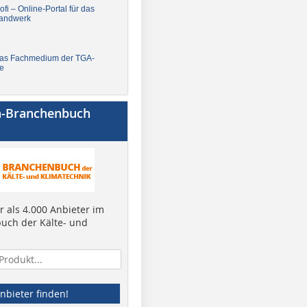
fi – Online-Portal für das
andwerk
Das Fachmedium der TGA-
e
a-Branchenbuch
 als 4.000 Anbieter im
uch der Kälte- und
nbieter finden!