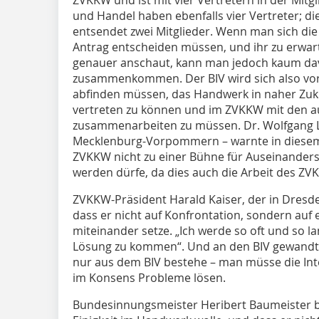
und Handel haben ebenfalls vier Vertreter; di
entsendet zwei Mitglieder. Wenn man sich die
Antrag entscheiden müssen, und ihr zu erwa
genauer anschaut, kann man jedoch kaum da
zusammenkommen. Der BIV wird sich also vora
abfinden müssen, das Handwerk in naher Zuk
vertreten zu können und im ZVKKW mit den 
zusammenarbeiten zu müssen. Dr. Wolfgang L
Mecklenburg-Vorpommern – warnte in diese
ZVKKW nicht zu einer Bühne für Auseinander
werden dürfe, da dies auch die Arbeit des Z
ZVKKW-Präsident Harald Kaiser, der in Dresd
dass er nicht auf Konfrontation, sondern auf
miteinander setze. „Ich werde so oft und so la
Lösung zu kommen“. Und an den BIV gewandt f
nur aus dem BIV bestehe – man müsse die Int
im Konsens Probleme lösen.
Bundesinnungsmeister Heribert Baumeister be