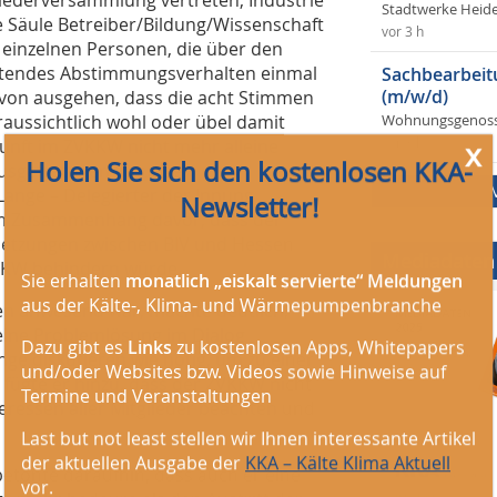
Stadtwerke Heid
e Säule Betreiber/Bildung/Wissenschaft
vor 3 h
 einzelnen Personen, die über den
rtendes Abstimmungsverhalten einmal
Sachbearbeit
(m/w/d)
von ausgehen, dass die acht Stimmen
ussichtlich wohl oder übel damit
Wohnungsgenosse
x
unft im ZVKKW nicht mehr alleine
vor 3 h
Holen Sie sich den kostenlosen KKA-
ausgetretenen Innungen
Newsletter!
ange – Delegierter der Innung
m Zusammenhang davor, dass der
setzungen zwischen BIV und Hessen
Mediadaten
VKKW behindern würde.
Sie erhalten
monatlich „eiskalt servierte“ Meldungen
aus der Kälte-, Klima- und Wärmepumpenbranche
en anwesend war, machte deutlich,
 eine Problemlösung im Dialog
Dazu gibt es
Links
zu kostenlosen Apps, Whitepapers
nge diskutieren wie nötig, um zu einer
und/oder Websites bzw. Videos sowie Hinweise auf
ügte er hinzu, dass der ZVKKW nicht
Termine und Veranstaltungen
eressen aller Mitglieder beachten und
Last but not least stellen wir Ihnen interessante Artikel
der aktuellen Ausgabe der
KKA – Kälte Klima Aktuell
tonte daraufhin, dass auch er eine
vor.