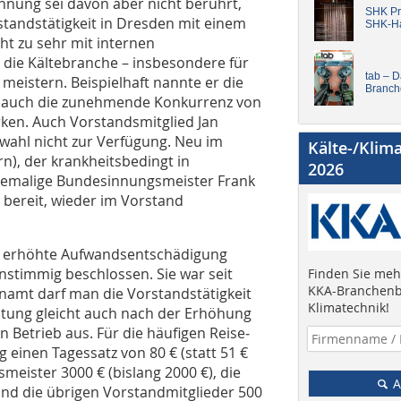
innung sei davon aber nicht berührt,
SHK Pro
rstandstätigkeit in Dresden mit einem
SHK-H
ht zu sehr mit internen
 die Kältebranche – insbesondere für
tab – 
eistern. Beispielhaft nannte er die
Branch
nd auch die zunehmende Konkurrenz von
en. Auch Vorstandsmitglied Jan
rwahl nicht zur Verfügung. Neu im
Kälte-/Klim
n), der krankheitsbedingt in
2026
hemalige Bundesinnungsmeister Frank
 bereit, wieder im Vorstand
ne erhöhte Aufwandsentschädigung
nstimmig beschlossen. Sie war seit
Finden Sie mehr
KKA-Branchenb
namt darf man die Vorstandstätigkeit
Klimatechnik!
ütung gleicht auch nach der Erhöhung
n Betrieb aus. Für die häufigen Reise­
g einen Tagessatz von 80 € (statt 51 €
meister 3000 € (bislang 2000 €), die
A
 und die übrigen Vorstandmitglieder 500