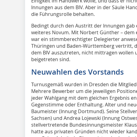
Einigkeit im Handwerk wolle, und dass er nich
Innungen aus dem BIV. Aber in der Säule Ha
die Führungsrolle behalten.
Bedingt durch den Austritt der Innungen gab
weiteres Novum. Mit Norbert Günther – dem
war ein stimmberechtigter Delegierter anwese
Thüringen und Baden-Württemberg vertritt, d
dem BIV auszutreten, nicht mittragen wollen 
beigetreten sind.
Neuwahlen des Vorstands
Turnusgemäß wurden in Dresden die Mitgliede
Mehrere Bewerber um die jeweiligen Positione
jeder Wahlgang mit dem gleichen Ergebnis en
Gegenstimme oder Enthaltung. Alter und neu
Baumeister (Innung Dortmund). Seine Stellvert
Sachsen) und Andrea Lojewski (Innung Ostwest
stellvertretende Bundesinnungsmeister Klau
hatte aus privaten Gründen nicht wieder kan