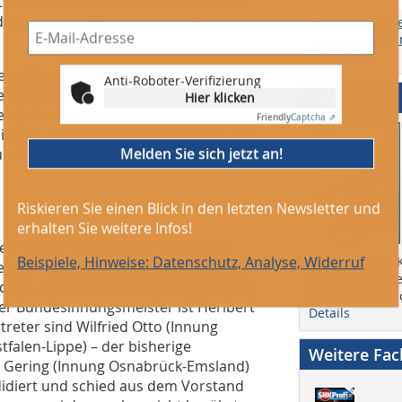
ts mehr bedaure als den Austritt der
ndwerk im ZVKKW müsse der BIV weiter
Themen, Ersch
Anzeigengrößen
online) etc.
 es während der BIV-Versammlung ein
Anti-Roboter-Verifizierung
Hier klicken
 ehemaligen Bundesinnungsmeister –
Abo + Heft
nd, der die Einzelbetriebe aus Hessen,
Friendly
Captcha ⇗
ie den Entschluss ihrer Innungen, aus
Melden Sie sich jetzt an!
und nun als Einzelmitglieder dem BIV
Riskieren Sie einen Blick in den letzten Newsletter und
erhalten Sie weitere Infos!
r des BIV-Vorstands neu gewählt.
Beispiele, Hinweise: Datenschutz, Analyse, Widerruf
Lesen Sie KKA K
n im Vorstand gab es nicht, so dass
und sichern Sie
dete – einer einstimmigen Wahl ohne
Lexikon Kältete
er Bundesinnungsmeister ist Heribert
Details
reter sind Wilfried Otto (Innung
falen-Lippe) – der bisherige
Weitere Fa
s Gering (Innung Osnabrück-Emsland)
didiert und schied aus dem Vorstand