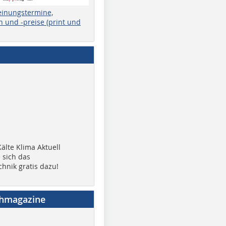
einungstermine,
 und -preise (print und
älte Klima Aktuell
 sich das
chnik gratis dazu!
chmagazine