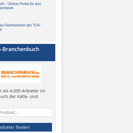
fi – Online-Portal für das
andwerk
Das Fachmedium der TGA-
e
a-Branchenbuch
 als 4.000 Anbieter im
uch der Kälte- und
nbieter finden!