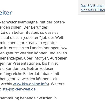
Das BIV Branc
hier als PDF he
iter
die Nachwuchskampagne, mit der poten­
werden sollen. Der Beruf des
 zu den bekanntesten, so dass es
e auf diesen „coolsten“ Job der Welt
it einer sehr kreativen Agentur
von interessierten Landesinnungen bzw.
ben genutzt werden können und sollen.
lenanzeigen, über Infoflyer, Aufsteller
gen für Präsentationen, bis hin zu
n wie Kondomen, Getränkedosen
 umfangreiche Bilderdatenbank mit
eben genutzt werden können – ein
e Archiv
www.kka-online.info
). Weitere
lste-job-der-welt.de
.
versammlung behandelt wurden in