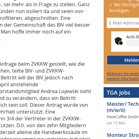
sei mehr als in Frage zu stellen. Ganz
✓ Bei Nichtgef
kündigen.
ünden nun isoliert da und seien von
rofitieren, abgeschnitten. Eine
n der Gemeinschaft des BIV viel besser
. Man hoffe immer noch auf ein
Anti-R
.
Melden 
nfrage beim ZVKKW gestellt, wie die
hen, teilte BIV- und ZVKKW-
Riskieren Sie eine
eitritt will der BIV jedoch nach
weitere Informatio
 April anstehende
rstandsmitglied Andrea Lojewski sieht
TGA Jobs
 zu verändern, dass ein Beitritt
Meister/ Tec
ch sein soll. Dieser Antrag wurde von
(m/w/d)
hrheit unterstützt. Eine
NewCoffee GmbH
nn 3/4 der Vertreter in der ZVKKW-
vor 15 Min.
ützen. D.h. von den zehn Mitgliedern
derzeit alleine die Handwerkssäule im
Monteur Stro
liederversammlung vertreten; Industrie