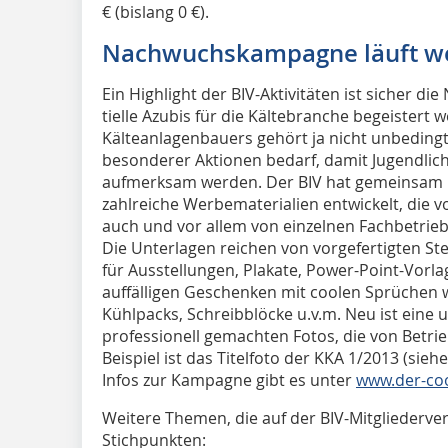
€ (bislang 0 €).
Nachwuchskampagne läuft we
Ein Highlight der BIV-Aktivitäten ist sicher 
tielle Azubis für die Kältebranche begeistert 
Kälteanlagenbauers gehört ja nicht unbedingt
besonderer Ak­tio­nen bedarf, damit Jugendlich
aufmerksam werden. Der BIV hat gemeinsam m
zahlreiche Werbemate­rialien entwickelt, die 
auch und vor allem von einzelnen Fachbetrie
Die Unterlagen reichen von vorgefertigten Stel
für Ausstellungen, Plakate, Power-Point-Vorla
auffälligen Geschenken mit coolen Sprüche
Kühlpacks, Schreibblöcke u.v.m. Neu ist eine
professionell gemachten Fotos, die von Betri
Beispiel ist das Titelfoto der KKA 1/2013 (sieh
Infos zur Kampagne gibt es unter
www.der-coo
Weitere Themen, die auf der BIV-Mitglieder
Stichpunkten: