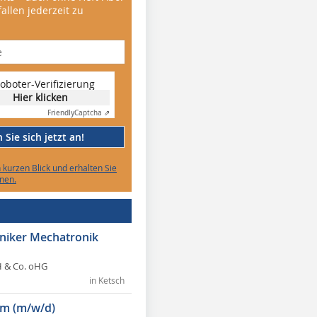
allen jederzeit zu
oboter-Verifizierung
Hier klicken
Friendly
Captcha ⇗
Sie sich jetzt an!
n kurzen Blick und erhalten Sie
nen.
hniker Mechatronik
 & Co. oHG
in Ketsch
m (m/w/d)