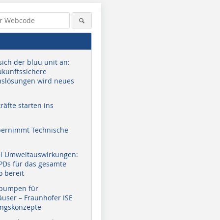
sich der bluu unit an:
zukunftssichere
slösungen wird neues
äfte starten ins
bernimmt Technische
ei Umweltauswirkungen:
EPDs für das gesamte
o bereit
pumpen für
user – Fraunhofer ISE
ungskonzepte