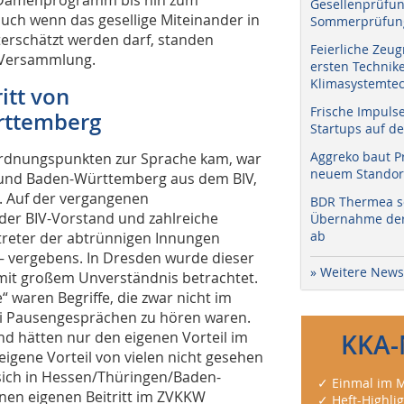
Gesellenprüfun
uch wenn das gesellige Miteinander in
Sommerprüfung
terschätzt werden darf, standen
Feierliche Zeug
r Versammlung.
ersten Technik
Klimasystemtec
itt von
Frische Impuls
rttemberg
Startups auf de
Aggreko baut P
ordnungspunkten zur Sprache kam, war
neuem Standort
 und Baden-Württemberg aus dem BIV,
. Auf der vergangenen
BDR Thermea sc
der BIV-Vorstand und zahlreiche
Übernahme der 
ab
rtreter der abtrünnigen Innungen
 – vergebens. In Dresden wurde dieser
» Weitere News
mit großem Unverständnis betrachtet.
“ waren Begriffe, die zwar nicht im
ei Pausengesprächen zu hören waren.
d hätten nur den eigenen Vorteil im
KKA-
eigene Vorteil von vielen nicht gesehen
 sich in Hessen/Thüringen/Baden-
✓ Einmal im M
nen eigenen Beitritt im ZVKKW
✓ Heft-Highli