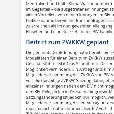
(Zentralverband Kälte Klima Wärmepumpen) –, 
im Gegenteil – die ausgetretenen Innungen st
vielen Vorteilen, von denen Innungen im BIV p
Einflussnahme bei vielen Branchenfragen sei i
zu erreichen als im nun gewählten Alleingang
Einsehen und eine Rückkehr in die BIV-Familie
Beitritt zum ZWKKW geplant
Die genannte Groß-Innung habe bereits eine A
Modalitäten für einen Beitritt im ZVKKW aussä
Geschäftsführer Matthias Schmitt mit. Diesen B
Möglichkeit verhindern. Ein Antrag für die im
Mitgliederversammlung des ZVKKW von BIV-Vo
vor, die derzeitige ZVKKW-Satzung dahingehend
einzelner Innungen neben dem BIV nicht mögli
den BIV-Delegierten in Dresden mit großer Me
Satzungsänderung ist jedoch nur möglich, we
Mitgliederversammlung diesen Antrag unterst
müssten acht dafür stimmen. Der BIV vertritt 
ZVKKW und ist mit vier Vertretern in der Mitg