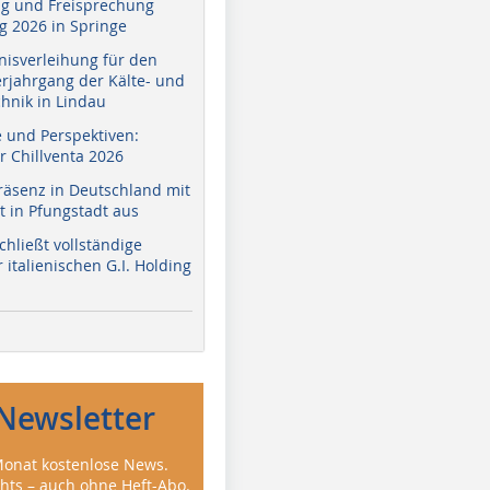
g und Freisprechung
 2026 in Springe
nisverleihung für den
erjahrgang der Kälte- und
hnik in Lindau
e und Perspektiven:
r Chillventa 2026
räsenz in Deutschland mit
 in Pfungstadt aus
hließt vollständige
italienischen G.I. Holding
Newsletter
onat kostenlose News.
ghts – auch ohne Heft-Abo.