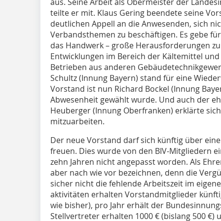
aus. Seine Arbeit als Obermeister der Landes
teilte er mit. Klaus Gering beendete seine Vo
deutlichen Appell an die Anwesenden, sich nic
Verbandsthemen zu beschäftigen. Es gebe für
das Handwerk – große Herausforderungen zu m
Entwicklungen im Bereich der Kältemittel u
Betrieben aus anderen Gebäudetechnikgewerk
Schultz (Innung Bayern) stand für eine Wiede
Vorstand ist nun Richard Bockel (Innung Bayer
Abwesenheit gewählt wurde. Und auch der e
Heuberger (Innung Oberfranken) erklärte sich
mitzuarbeiten.
Der neue Vorstand darf sich künftig über ei
freuen. Dies wurde von den BIV-Mitgliedern ei
zehn Jahren nicht angepasst worden. Als Ehre
aber nach wie vor bezeichnen, denn die Verg
sicher nicht die fehlende Arbeitszeit im eigene
aktivitäten erhalten Vorstandmitglieder künfti
wie bisher), pro Jahr erhält der Bundesinnungs
Stellvertreter erhalten 1000 € (bislang 500 €)