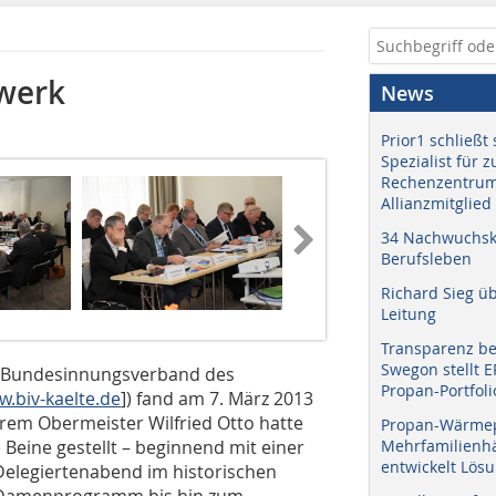
dwerk
News
Prior1 schließt 
Spezialist für 
Rechenzentrum
Allianzmitglied
34 Nachwuchskr
Berufsleben
Richard Sieg ü
Leitung
Transparenz b
Swegon stellt 
V (Bundesinnungsverband des
Propan-Portfoli
.biv-kaelte.de
]) fand am 7. März 2013
hrem Obermeister Wilfried Otto hatte
Propan-Wärme
Beine gestellt – beginnend mit einer
Mehrfamilienhä
entwickelt Lös
Delegiertenabend im historischen
-/Damenprogramm bis hin zum