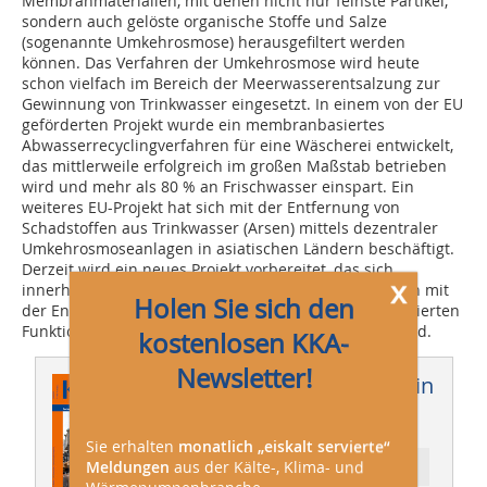
Membranmaterialien, mit denen nicht nur feinste Partikel,
sondern auch gelöste organische Stoffe und Salze
(sogenannte Umkehrosmose) herausgefiltert werden
können. Das Verfahren der Umkehrosmose wird heute
schon vielfach im Bereich der Meerwasserentsalzung zur
Gewinnung von Trinkwasser eingesetzt. In einem von der EU
geförderten Projekt wurde ein membranbasiertes
Abwasserrecyclingverfahren für eine Wäscherei entwickelt,
das mittlerweile erfolgreich im großen Maßstab betrieben
wird und mehr als 80 % an Frischwasser einspart. Ein
weiteres EU-Projekt hat sich mit der Entfernung von
Schadstoffen aus Trinkwasser (Arsen) mittels dezentraler
Umkehrosmoseanlagen in asiatischen Ländern beschäftigt.
Derzeit wird ein neues Projekt vorbereitet, das sich
x
innerhalb eines Netzwerks von europäischen Partnern mit
Holen Sie sich den
der Entwicklung von Membranen mit neuen, nanoskalierten
Funktionsschichten zur Wasserreinigung befassen wird.
kostenlosen KKA-
Newsletter!
Dieser Artikel erschien in
KKA 02/2010
Sie erhalten
monatlich „eiskalt servierte“
Meldungen
aus der Kälte-, Klima- und
Ressort: Aktuell