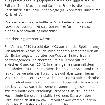
alle Promotionen in Kooperation mit einer Universität. Im
Fall von Timo Maurath und Susanne Frank ist dies das
Karlsruher Institut für Technologie (KIT – vormals Universität
Karlsruhe).
Drei weitere wissenschaftliche Mitarbeiter arbeiten seit
November 2009 am Einsatz von Eisbrei für den Einsatz in
einer Fischenthäutungsmaschine.
Speicherung latenter Wärme
Seit Anfang 2010 forscht das IKKU auch an der Speicherung
von latenter Wärme bei deutlich höheren Temperaturen als
der Erstarrungstemperatur von Wasser. Eisbrei ist ein
hervorragendes Speichermedium für Temperaturen
zwischen 0 und ca. -20 °C. In einem gemeinsam mit dem
Fraunhofer-Institut, den Unternehmen Ritter Solar und GEA
Jet Pumps vierjährigen Forschungsvorhaben zum Thema
„solare Klimatisierung“ entwickelt die Hochschule Karlsruhe
einen Latentwärmespeicher für den Temperaturbereich von
150 bis 170 °C. Auch die Demonstrationsanlage soll in der
zweiten Hälfte des Forschungsvorhabens ab 2012 an der
Hochschule Karlsruhe installiert werden. Dazu werden
voraussichtlich 400 m² Vakuumröhrenkollektoren auf dem
höchsten Dach der Hochschule installiert.