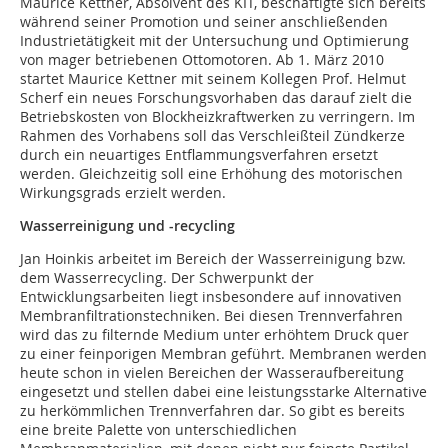
Maurice Kettner, Absolvent des KIT, beschäftigte sich bereits
während seiner Promotion und seiner anschließenden
Industrietätigkeit mit der Untersuchung und Optimierung
von mager betriebenen Ottomotoren. Ab 1. März 2010
startet Maurice Kettner mit seinem Kollegen Prof. Helmut
Scherf ein neues Forschungsvorhaben das darauf zielt die
Betriebskosten von Blockheizkraftwerken zu verringern. Im
Rahmen des Vorhabens soll das Verschleißteil Zündkerze
durch ein neuartiges Entflammungsverfahren ersetzt
werden. Gleichzeitig soll eine Erhöhung des motorischen
Wirkungsgrads erzielt werden.
Wasserreinigung und -recycling
Jan Hoinkis arbeitet im Bereich der Wasserreinigung bzw.
dem Wasserrecycling. Der Schwerpunkt der
Entwicklungsarbeiten liegt insbesondere auf innovativen
Membranfiltrationstechniken. Bei diesen Trennverfahren
wird das zu filternde Medium unter erhöhtem Druck quer
zu einer feinporigen Membran geführt. Membranen werden
heute schon in vielen Bereichen der Wasseraufbereitung
eingesetzt und stellen dabei eine leistungsstarke Alternative
zu herkömmlichen Trennverfahren dar. So gibt es bereits
eine breite Palette von unterschiedlichen