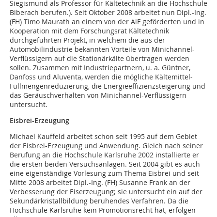
Siegismund als Professor für Kältetechnik an die Hochschule
Biberach berufen.). Seit Oktober 2008 arbeitet nun Dipl.-Ing.
(FH) Timo Maurath an einem von der AiF geförderten und in
Kooperation mit dem Forschungsrat Kältetechnik
durchgeführten Projekt, in welchem die aus der
Automobilindustrie bekannten Vorteile von Minichannel-
Verflüssigern auf die Stationärkälte übertragen werden
sollen. Zusammen mit Industriepartnern, u. a. Güntner,
Danfoss und Aluventa, werden die mögliche Kältemittel-
Füllmengenreduzierung, die Energieeffizienzsteigerung und
das Geräuschverhalten von Minichannel-Verflüssigern
untersucht.
Eisbrei-Erzeugung
Michael Kauffeld arbeitet schon seit 1995 auf dem Gebiet
der Eisbrei-Erzeugung und Anwendung. Gleich nach seiner
Berufung an die Hochschule Karlsruhe 2002 installierte er
die ersten beiden Versuchsanlagen. Seit 2004 gibt es auch
eine eigenständige Vorlesung zum Thema Eisbrei und seit
Mitte 2008 arbeitet Dipl.-Ing. (FH) Susanne Frank an der
Verbesserung der Eiserzeugung; sie untersucht ein auf der
Sekundärkristallbildung beruhendes Verfahren. Da die
Hochschule Karlsruhe kein Promotionsrecht hat, erfolgen