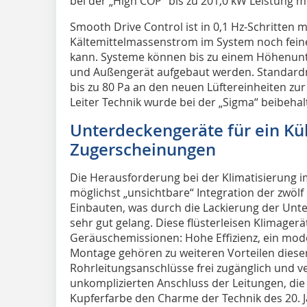
bei der „High COP“ bis zu 201,0 kW Leistung m
Smooth Drive Control ist in 0,1 Hz-Schritten m
Kältemittelmassenstrom im System noch feine
kann. Systeme können bis zu einem Höhenunt
und Außengerät aufgebaut werden. Standardm
bis zu 80 Pa an den neuen Lüftereinheiten zur
Leiter Technik wurde bei der „Sigma“ beibehal
Unterdeckengeräte für ein K
Zugerscheinungen
Die Herausforderung bei der Klimatisierung 
möglichst „unsichtbare“ Integration der zwölf
Einbauten, was durch die Lackierung der Un
sehr gut gelang. Diese flüsterleisen Klimagerä
Geräuschemissionen: Hohe Effizienz, ein mode
Montage gehören zu weiteren Vorteilen dieser
Rohrleitungsanschlüsse frei zugänglich und 
unkomplizierten Anschluss der Leitungen, die 
Kupferfarbe den Charme der Technik des 20. 