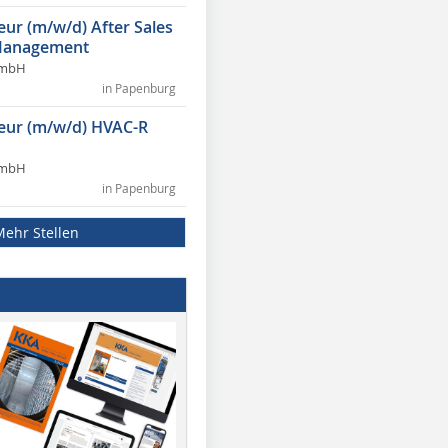
eur (m/w/d) After Sales
Management
GmbH
in Papenburg
ieur (m/w/d) HVAC-R
GmbH
in Papenburg
Mehr Stellen