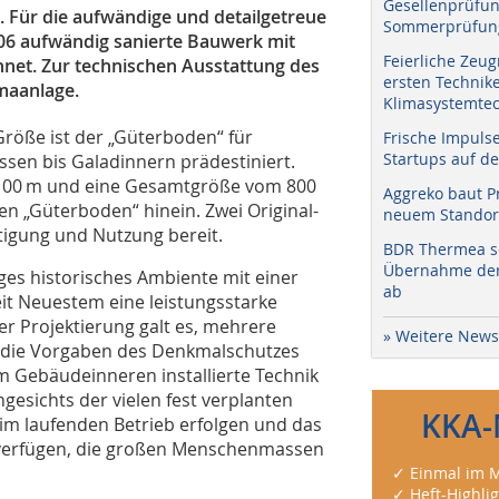
Gesellenprüfun
 Für die aufwändige und detailgetreue
Sommerprüfung
06 aufwändig sanierte Bauwerk mit
Feierliche Zeug
net. Zur technischen Ausstattung des
ersten Technik
maanlage.
Klimasystemtec
röße ist der „Güterboden“ für
Frische Impuls
Startups auf de
sen bis Gala­dinnern prädestiniert.
 100 m und eine Gesamtgröße vom 800
Aggreko baut P
den „Güterboden“ hinein. Zwei Original-
neuem Standort
igung und Nutzung bereit.
BDR Thermea sc
Übernahme der 
ges historisches Ambiente mit einer
ab
it Neuestem eine leistungsstarke
r Projektierung galt es, mehrere
» Weitere News
n die Vorgaben des Denkmalschutzes
m Gebäudeinneren installierte Technik
Angesichts der vielen fest verplanten
KKA-
 im laufenden Betrieb erfolgen und das
 verfügen, die großen Menschenmassen
✓ Einmal im M
✓ Heft-Highli