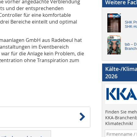
ine vorher angedachte Verblendung
Weitere Fa
ents und der entsprechenden
ontroller für eine komfortable
drei Bereiche einteilt und optimal
SHK Pro
SHK-H
 Klimaanlagen GmbH aus Radebeul hat
tab – 
eranstaltungen im Eventbereich
Branch
C war für die Anlage kein Problem, die
zentration ohne Transpiration zum
Kälte-/Klim
2026
Finden Sie mehr
KKA-Branchenb
Klimatechnik!