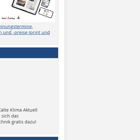
einungstermine,
 und -preise (print und
älte Klima Aktuell
 sich das
chnik gratis dazu!