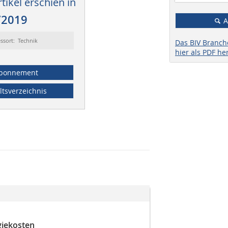
tikel erschien in
/2019
A
ssort: Technik
Das BIV Branc
hier als PDF he
bonnement
ltsverzeichnis
giekosten