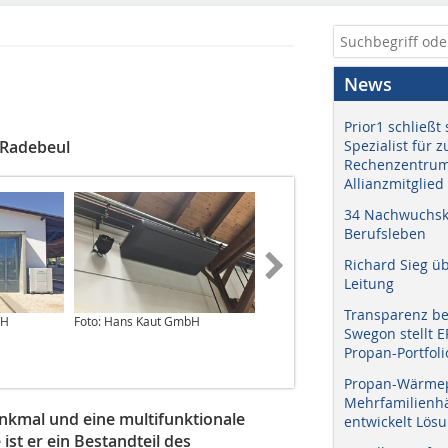
News
Prior1 schließt 
 Radebeul
Spezialist für 
Rechenzentrum
Allianzmitglied
34 Nachwuchskr
Berufsleben
Richard Sieg ü
Leitung
Transparenz b
bH
Foto: Hans Kaut GmbH
Quelle: Christian Brill, IKG-
Swegon stellt 
Ingenieurbüro für Energie- und
Propan-Portfoli
Gebäudetechnik UG
Propan-Wärme
Mehrfamilienhä
enkmal und eine multifunktionale
entwickelt Lös
ist er ein Bestandteil des