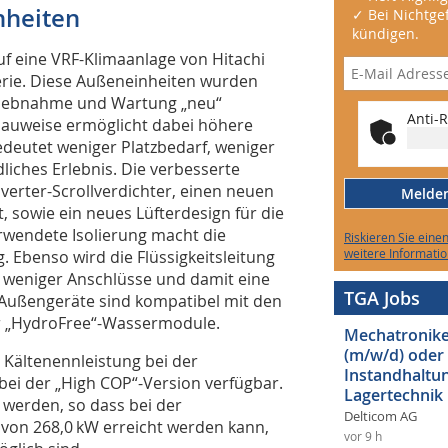
nheiten
✓ Bei Nichtgef
kündigen.
uf eine VRF-Klimaanlage von Hitachi
erie. Diese Außeneinheiten wurden
betriebnahme und Wartung „neu“
Anti-R
mbauweise ermöglicht dabei höhere
deutet weniger Platzbedarf, weniger
liches Erlebnis. Die verbesserte
verter-Scrollverdichter, einen neuen
Melden 
sowie ein neues Lüfter­design für die
rwendete Isolierung macht die
Riskieren Sie eine
weitere Informatio
. Ebenso wird die Flüssigkeitsleitung
t: weniger Anschlüsse und damit eine
TGA Jobs
le Außengeräte sind kompatibel mit den
er „HydroFree“-Wassermodule.
Mechatroniker
(m/w/d) oder
 Kältenennleistung bei der
Instandhaltun
bei der „High COP“-Version verfügbar.
Lagertechnik
 werden, so dass bei der
Delticom AG
 von 268,0 kW erreicht werden kann,
vor 9 h