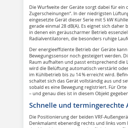
Die Wurfweite der Geräte sorgt dabei für ein
Zugerscheinungen“. In der niedrigsten Lüftun
eingesetzte Gerät dieser Serie mit 5 kW Kühll
gerade einmal 28 dB(A). Es eignet sich daher
in denen ein geräuscharmer Betrieb essenziell
Radialventilatoren, die besonders ruhige Lau
Der energieeffiziente Betrieb der Geräte kann
Bewegungssensor noch gesteigert werden. Di
Raum aufhalten und passt entsprechend die L
wird die Belüftung automatisch verstärkt ode
im Kühlbetrieb bis zu 14 % erreicht wird. Bef
schaltet sich das Gerät vollständig aus und s
sobald es eine Bewegung registriert. Für Or
– und genau dies ist in diesem Objekt gegeben 
Schnelle und termingerechte
Die Positionierung der beiden VRF-Außengerä
Denkmalamt ebenerdig rechts und links vom E