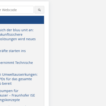
sich der bluu unit an:
zukunftssichere
slösungen wird neues
äfte starten ins
bernimmt Technische
ei Umweltauswirkungen:
EPDs für das gesamte
o bereit
pumpen für
user – Fraunhofer ISE
ungskonzepte