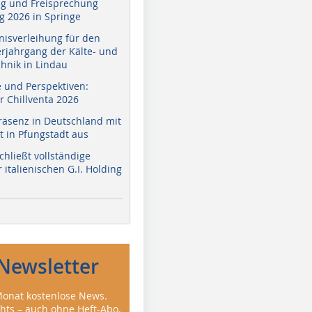
g und Freisprechung
 2026 in Springe
nisverleihung für den
erjahrgang der Kälte- und
hnik in Lindau
e und Perspektiven:
r Chillventa 2026
räsenz in Deutschland mit
 in Pfungstadt aus
hließt vollständige
italienischen G.I. Holding
Newsletter
onat kostenlose News.
ghts – auch ohne Heft-Abo.