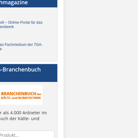
chmagazine
fi – Online-Portal für das
andwerk
Das Fachmedium der TGA-
e
a-Branchenbuch
 als 4.000 Anbieter im
uch der Kälte- und