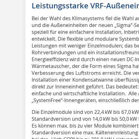
Leistungsstarke VRF-Außenei
Bei der Wahl des Klimasystems fiel die Wahl a
und die Außeneinheiten der neuen „Sigma“-S
speziell für eine einfachere Installation, In
entwickelt. Die flexible und modulare Syste
Leistungen mit weniger Einzelmodulen; das be
Rohrverbindungen und ein installationsfreund
Energieeffizienz wird durch einen neuen DC-In
Wärmetauscher, der die Form eines Sigma hat, 
Verbesserung des Luftstroms erreicht. Die ve
Installation einer Kondensatwanne überflüssig
direkt zur Inneneinheit geführt. Das bedeute
einfache und wirtschaftliche Installation. Al
„SystemFree“-Innengeräten, einschließlich d
Die Einzelmodule sind von 22,4 kW bis 67,0 kW
Standardversion und von 14,0 kW bis 50,0 kW 
Es können max. bis zu vier Module kombiniert
Standardversion eine max. Kältenennleistung