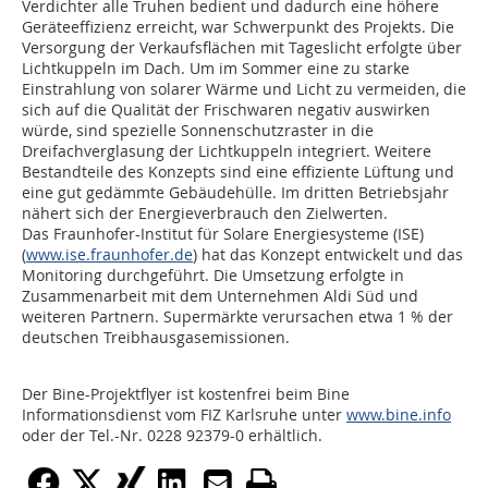
Verdichter alle Truhen bedient und dadurch eine höhere
Geräteeffizienz erreicht, war Schwerpunkt des Projekts. Die
Versorgung der Verkaufsflächen mit Tageslicht erfolgte über
Lichtkuppeln im Dach. Um im Sommer eine zu starke
Einstrahlung von solarer Wärme und Licht zu vermeiden, die
sich auf die Qualität der Frischwaren negativ auswirken
würde, sind spezielle Sonnenschutzraster in die
Dreifachverglasung der Lichtkuppeln integriert. Weitere
Bestandteile des Konzepts sind eine effiziente Lüftung und
eine gut gedämmte Gebäudehülle. Im dritten Betriebsjahr
nähert sich der Energieverbrauch den Zielwerten.
Das Fraunhofer-Institut für Solare Energiesysteme (ISE)
(
www.ise.fraunhofer.de
) hat das Konzept entwickelt und das
Monitoring durchgeführt. Die Umsetzung erfolgte in
Zusammenarbeit mit dem Unternehmen Aldi Süd und
weiteren Partnern. Supermärkte verursachen etwa 1 % der
deutschen Treibhausgasemissionen.
Der Bine-Projektflyer ist kostenfrei beim Bine
Informationsdienst vom FIZ Karlsruhe unter
www.bine.info
oder der Tel.-Nr. 0228 92379-0 erhältlich.