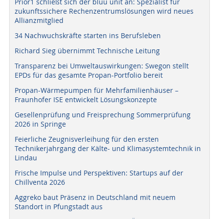
Prior1 schließt sich der bluu unit an: Spezialist für
zukunftssichere Rechenzentrumslösungen wird neues
Allianzmitglied
34 Nachwuchskräfte starten ins Berufsleben
Richard Sieg übernimmt Technische Leitung
Transparenz bei Umweltauswirkungen: Swegon stellt
EPDs für das gesamte Propan-Portfolio bereit
Propan-Wärmepumpen für Mehrfamilienhäuser –
Fraunhofer ISE entwickelt Lösungskonzepte
Gesellenprüfung und Freisprechung Sommerprüfung
2026 in Springe
Feierliche Zeugnisverleihung für den ersten
Technikerjahrgang der Kälte- und Klimasystemtechnik in
Lindau
Frische Impulse und Perspektiven: Startups auf der
Chillventa 2026
Aggreko baut Präsenz in Deutschland mit neuem
Standort in Pfungstadt aus