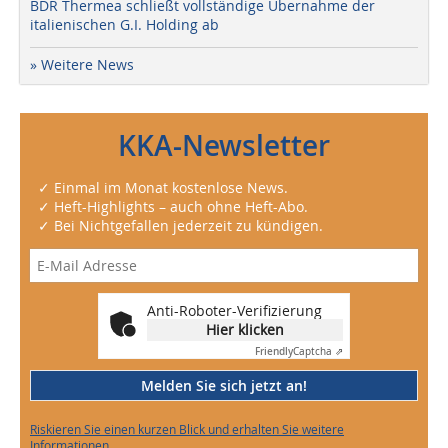
BDR Thermea schließt vollständige Übernahme der
italienischen G.I. Holding ab
» Weitere News
KKA-Newsletter
✓ Einmal im Monat kostenlose News.
✓ Heft-Highlights – auch ohne Heft-Abo.
✓ Bei Nichtgefallen jederzeit zu kündigen.
Anti-Roboter-Verifizierung
Hier klicken
Friendly
Captcha ⇗
Melden Sie sich jetzt an!
Riskieren Sie einen kurzen Blick und erhalten Sie weitere
Informationen.