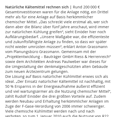
Natürliche Kältemittel rechnen sich |
Rund 200 000 €
Gesamtinvestitionen waren für die Anlage nötig, ein Drittel
mehr als für eine Anlage auf Basis herkömmlicher
chemischer Mittel. „Das schreckt viele erstmal ab, wer sich
dann aber die Bilanz über fünf Jahre anschaut, wird immer
zur natürlichen Kühlung greifen“, sieht Einöder hier noch
Aufklärungsbedarf. „Unsere Maßgabe war, die effizienteste
und zukunftsfähigste Anlage zu finden, so dass wir später
nicht wieder umrüsten müssen“, erklärt Anton Grassmann
vom Planungsbüro Grassmann. Gemeinsam mit der
„Projektentwicklung – Bauträger GmbH Riess & Herrenreich“
sowie dem Architekten Andreas Paulweber war dieses für
die Umgestaltung der denkmalgeschützten alten Gebäude
zum neuen Ärztezentrum gelungen.
Die Lösung auf Basis natürlicher Kühlmittel erwies sich als
ideal. „Der Einsatz natürlicher Kältemittel ist nachhaltig, mit
50 % Ersparnis in der Energieaufnahme äußerst effizient
und viel wartungsärmer als die Nutzung chemischer Mittel“,
zählt Rudolf Einöder die drei größten Vorteile auf. Zudem
werden Neubau und Erhaltung herkömmlicher Anlagen im
Zuge der F-Gase-Verordung von 2006 immer schwieriger.
Viele chemische Kühlmittel werden nach und nach
verboten, so zum 1. Januar 2010 auch die Nutzung von R22