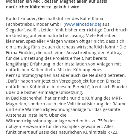
Monaten ein MRT, dessen Magnet allein auf Basis
natürlicher Kältemittel gekühlt wird.
Rudolf Einöder, Geschäftsführer des Kälte-Klima-
Fachbetriebs Einöder GmbH (
www.einoeder.de
) aus
Siegsdorf, weiß: „Leider fehlt bisher der richtige Durchbruch
im Umstieg auf eine natürliche Lösung. Viele Betreiber
kleinerer, spezieller Anlagen wissen oft gar nicht, dass sich
ein Umstieg für sie auch durchaus wirtschaftlich lohnt.“ Die
Firma Einöder, die nach einer Ausschreibung den Auftrag
für die Umsetzung des Projekts erhielt, hat bereits
langjährige Erfahrung in der Installation von Anlagen mit
natürlichen Kältemitteln. Mit der Kühlung eines
Kernspintomographen hat aber auch sie Neuland betreten.
„Dafür haben wir jetzt ein Vorzeigeobjekt für den Einsatz
natürlicher Kühlmittel in diesem Bereich“, freut sich Einöder
über die bisher einmalige Umsetzung.
In Bad Reichenhall hat er nicht nur die Kühlung des MRT-
Magneten, sondern auch eine Vollklimatisierung der Räume
und eine Wärmerückgewinnungsanlage für das gesamte
Ärztehaus installiert. Über die
Wärmerückgewinnungsanlage werden bis zu 75 % der
nötigen Heizwärme für den Komplex gewonnen. Alles
funktioniert auf Basis des natürlichen Kühlmittels R723.