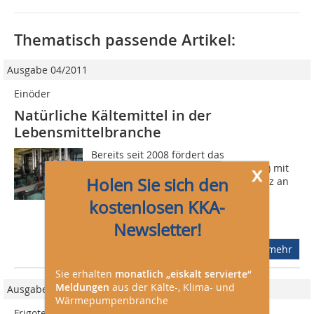
Thematisch passende Artikel:
Ausgabe 04/2011
Einöder
Natürliche Kältemittel in der
Lebensmittelbranche
Bereits seit 2008 fördert das
x
Bundesministerium für Umwelt (BMU) mit
Holen Sie sich den
dem Impulsprogramm für Klimaschutz an
gewerblichen Kälteanlagen
kostenlosen KKA-
energiesparende Systeme auf Basis
natürlicher Kühlmittel....
Newsletter!
mehr
Sie erhalten
monatlich „eiskalt servierte“
Meldungen
aus der Kälte-, Klima- und
Ausgabe 05/2008
Wärmepumpenbranche
Frigoteam