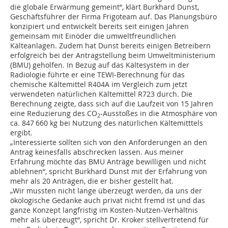
die globale Erwärmung gemeint“, klärt Burkhard Dunst,
Geschäftsführer der Firma Frigoteam auf. Das Planungsbüro
konzipiert und entwickelt bereits seit einigen Jahren
gemeinsam mit Einöder die umweltfreundlichen
Kälteanlagen. Zudem hat Dunst bereits einigen Betreibern
erfolgreich bei der Antragstellung beim Umweltministerium
(BMU) geholfen. In Bezug auf das Kältesystem in der
Radiologie führte er eine TEWI-Berechnung für das
chemische Kältemittel R404A im Vergleich zum jetzt
verwendeten natürlichen Kältemittel R723 durch. Die
Berechnung zeigte, dass sich auf die Laufzeit von 15 Jahren
eine Reduzierung des CO
-Ausstoßes in die Atmosphäre von
2
ca. 847 660 kg bei Nutzung des natürlichen Kältemitttels
ergibt.
„Interessierte sollten sich von den Anforderungen an den
Antrag keinesfalls abschrecken lassen. Aus meiner
Erfahrung möchte das BMU Anträge bewilligen und nicht
ablehnen“, spricht Burkhard Dunst mit der Erfahrung von
mehr als 20 Anträgen, die er bisher gestellt hat.
„Wir mussten nicht lange überzeugt werden, da uns der
ökologische Gedanke auch privat nicht fremd ist und das
ganze Konzept langfristig im Kosten-Nutzen-Verhältnis
mehr als überzeugt“, spricht Dr. Kroker stellvertretend für