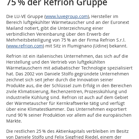
75 % der Refrion Gruppe
Die LU-VE Gruppe (
www.luvegroup.com
), Hersteller im
Bereich luftgekühlter Wärmetauscher und an der Euronext
Mailand notiert, gibt die Unterzeichnung einer
verbindlichen Vereinbarung über den Erwerb der
Mehrheitsbeteiligung von 75 % an der Firma Refrion S.r.l.
(
www.refrion.com
) mit Sitz in Flumignano (Udine) bekannt.
Refrion ist ein italienisches Unternehmen, das sich auf die
Herstellung und den Vertrieb von luftgekühlten
Wärmetauschern mit adiabatischer Technologie spezialisiert
hat. Das 2002 von Daniele Stolfo gegründete Unternehmen
zeichnet sich seit jeher durch die Innovation seiner
Produkte aus, die der Schlüssel zum Erfolg in den Bereichen
zivile Klimatisierung, Rechenzentren, Prozesskühlung und
industrielle Kühlung sind. Refrion ist auch auf dem Gebiet
der Wärmetauscher für Kernkraftwerke tätig und verfügt
über eine Klimatestkammer. Das Unternehmen exportiert
rund 90 % seiner Produktion vor allem auf die europäischen
Märkte.
Die restlichen 25 % des Aktienkapitals verbleiben im Besitz
von Daniele Stolfo und Felix Siegfried Riedel, einem der