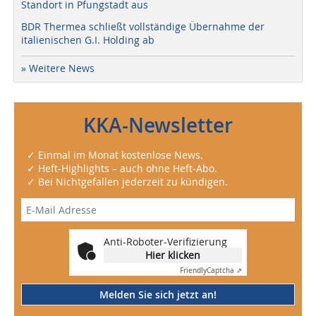
Standort in Pfungstadt aus
BDR Thermea schließt vollständige Übernahme der
italienischen G.I. Holding ab
» Weitere News
KKA-Newsletter
✓ Einmal im Monat kostenlose News.
✓ Heft-Highlights – auch ohne Heft-Abo.
✓ Bei Nichtgefallen jederzeit zu kündigen.
Anti-Roboter-Verifizierung
Hier klicken
Friendly
Captcha ⇗
Melden Sie sich jetzt an!