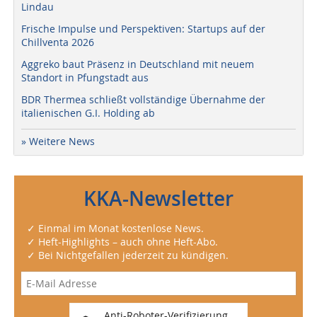
Lindau
Frische Impulse und Perspektiven: Startups auf der
Chillventa 2026
Aggreko baut Präsenz in Deutschland mit neuem
Standort in Pfungstadt aus
BDR Thermea schließt vollständige Übernahme der
italienischen G.I. Holding ab
» Weitere News
KKA-Newsletter
✓ Einmal im Monat kostenlose News.
✓ Heft-Highlights – auch ohne Heft-Abo.
✓ Bei Nichtgefallen jederzeit zu kündigen.
Anti-Roboter-Verifizierung