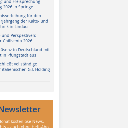
g und Freisprechung
 2026 in Springe
nisverleihung für den
erjahrgang der Kälte- und
hnik in Lindau
e und Perspektiven:
r Chillventa 2026
räsenz in Deutschland mit
 in Pfungstadt aus
hließt vollständige
italienischen G.I. Holding
Newsletter
onat kostenlose News.
ghts – auch ohne Heft-Abo.