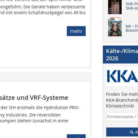
SHK Pro
engeführt. Die Geräte haben verbesserte
SHK-H
ind mit einem Schalldruckpegel von 49 bis
tab – 
mehr
Branch
Kälte-/Klim
2026
Finden Sie mehr
ätze und VRF-Systeme
KKA-Branchenb
Klimatechnik!
der ISH erstmals die Hydrolution PRO-
vy Industries. Die reversiblen
umpen stehen zunächst in einer
A