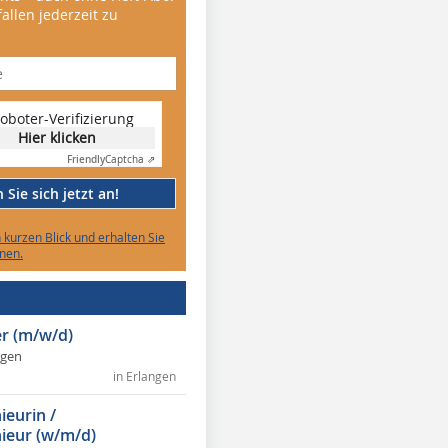
allen jederzeit zu
oboter-Verifizierung
Hier klicken
Friendly
Captcha ⇗
Sie sich jetzt an!
n kurzen Blick und erhalten Sie
nen.
r (m/w/d)
ngen
in Erlangen
ieurin /
ieur (w/m/d)