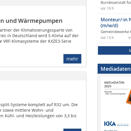
Bundesanstalt fü
vor 10 h
Monteur/-in 
emen und Wärmepumpen
(m/w/d)
partner der Klimatisierungssparte von
Gemeindewerke 
ies in Deutschland wird S-Klima auf der
vor 13 h
i
die VRF-Klimasysteme der KXZE3-Serie
mehr
Mediadaten
tisplit-Systeme komplett auf R32 um. Die
e sowie mittlere Wohn- und
 Kühl- und Heizleistungen von 3,3 bis