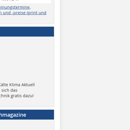
einungstermine,
 und -preise (print und
älte Klima Aktuell
 sich das
chnik gratis dazu!
chmagazine