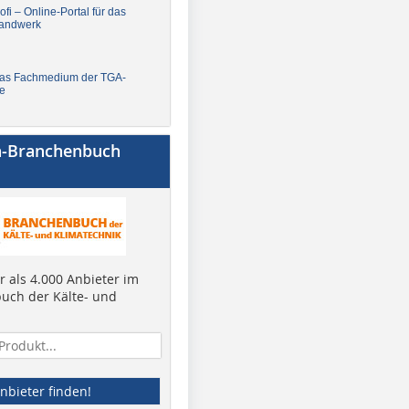
fi – Online-Portal für das
andwerk
Das Fachmedium der TGA-
e
a-Branchenbuch
 als 4.000 Anbieter im
uch der Kälte- und
nbieter finden!