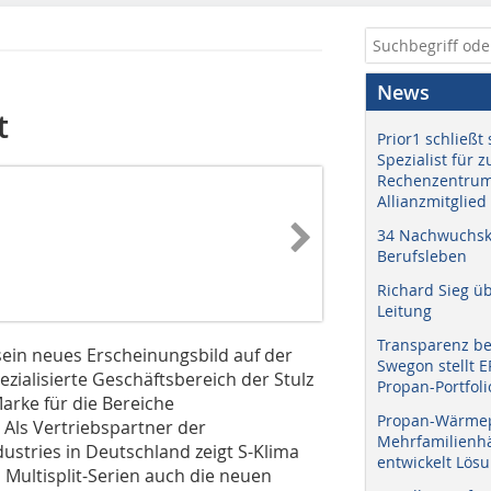
News
t
Prior1 schließt 
Spezialist für 
Rechenzentrum
Allianzmitglied
34 Nachwuchskr
Berufsleben
Richard Sieg ü
Leitung
Transparenz b
sein neues Erscheinungsbild auf der
Swegon stellt 
zialisierte Geschäftsbereich der Stulz
Propan-Portfoli
Marke für die Bereiche
Propan-Wärme
Als Vertriebspartner der
Mehrfamilienhä
ustries in Deutschland zeigt S-Klima
entwickelt Lös
 Multisplit-Serien auch die neuen