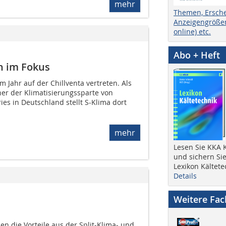
mehr
Themen, Ersch
Anzeigengrößen
online) etc.
Abo + Heft
 im Fokus
m Jahr auf der Chillventa vertreten. Als
ner der Klimatisierungssparte von
ies in Deutschland stellt S-Klima dort
mehr
Lesen Sie KKA K
und sichern Sie
Lexikon Kältete
Details
Weitere Fa
en die Vorteile aus der Split-Klima- und