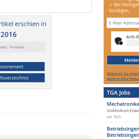
✓ Bei Nichtgef
kündigen.
tikel erschien in
/2016
Anti-R
ssort: Produkte
Melden 
bonnement
Riskieren Sie eine
ltsverzeichnis
weitere Informatio
TGA Jobs
Mechatronike
Uniklinikum Erla
vor 10 h
Betriebsingen
Betriebsingen