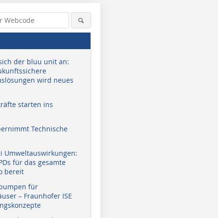
sich der bluu unit an:
zukunftssichere
slösungen wird neues
äfte starten ins
bernimmt Technische
ei Umweltauswirkungen:
EPDs für das gesamte
o bereit
pumpen für
user – Fraunhofer ISE
ungskonzepte