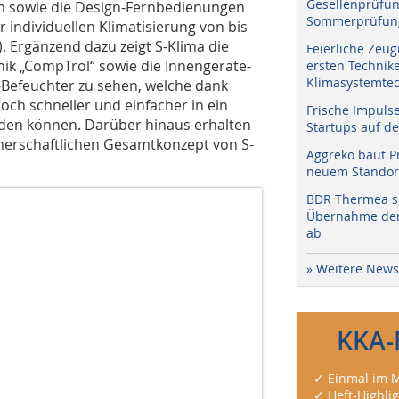
Gesellenprüfun
em sowie die Design-Fernbedienungen
Sommerprüfung
 individuellen Klimatisierung von bis
. Ergänzend dazu zeigt S-Klima die
Feierliche Zeug
nik „CompTrol“ sowie die Innengeräte-
ersten Technik
Klimasystemtec
-Befeuchter zu sehen, welche dank
och schneller und einfacher in ein
Frische Impuls
den können. Da­rüber hinaus erhalten
Startups auf de
tnerschaftlichen Gesamtkonzept von S-
Aggreko baut P
neuem Standort
BDR Thermea sc
Übernahme der 
ab
» Weitere News
KKA-
✓ Einmal im M
✓ Heft-Highli