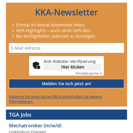
KKA-Newsletter
✓ Einmal im Monat kostenlose News.
✓ Heft-Highlights – auch ohne Heft-Abo.
✓ Bei Nichtgefallen jederzeit zu kündigen.
Anti-Roboter-Verifizierung
Hier klicken
Friendly
Captcha ⇗
Melden Sie sich jetzt an!
Riskieren Sie einen kurzen Blick und erhalten Sie weitere
Informationen.
TGA Jobs
Mechatroniker (m/w/d)
Uniklinikum Erlangen