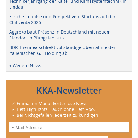
Technikerjahrgang der Kälte- und Klimasystemtechnik in
Lindau
Frische Impulse und Perspektiven: Startups auf der
Chillventa 2026
Aggreko baut Präsenz in Deutschland mit neuem
Standort in Pfungstadt aus
BDR Thermea schließt vollständige Übernahme der
italienischen G.I. Holding ab
» Weitere News
KKA-Newsletter
✓ Einmal im Monat kostenlose News.
✓ Heft-Highlights – auch ohne Heft-Abo.
✓ Bei Nichtgefallen jederzeit zu kündigen.