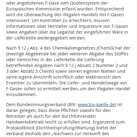
oder angebotenen F-Gase vom Quotensystem der
Europäischen Kommission erfasst wurden. Entsprechend
wird die Überwachung des illegalen Handels mit F-Gasen
intensiviert. Um Kontrollen zu erleichtern, müssen
Informationen über Hersteller und Importeure von F-Gasen
sowie Angaben über die Legalität der eingeführten Ware in
der Lieferkette weitergegeben werden.
Nach § 12 j Abs. 4 des Chemikaliengesetzes (ChemG) hat der
jeweilige Abgebende bei jeder weiteren Abgabe des Stoffes
oder Gemisches in der Lieferkette die Lieferung
betreffenden Angaben nach § 12 j Absatz 2 Nummer 2 und
3 oder Absatz 3 ChemG sowie seinen eigenen Namen und
seine eigene Anschrift schriftlich oder elektronisch dem
Erwerber zu übermitteln. Die Liefer- und Handelswege von
F-Gasen sollen so ermittelt werden, um den illegalen Handel
einzudämmen.
Dem Bundesinnungsverband (BIV;
www.biv-kaelte.de
) ist
daran gelegen, dass diese Pflichten sowohl für den
Betreiber als auch für den durchführenden
Handwerksbetrieb leicht zu erfüllen sind. Ergänzend zum
Protokollblock (Dichtheitsprüfung/Wartung) bietet der
Verband deshalb den „Nachweis zur Herkunft des