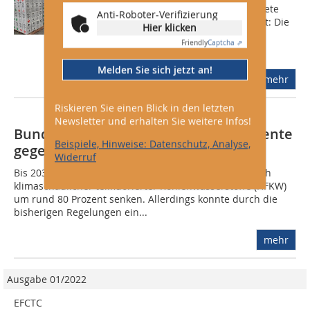
Fluorkohlenwasserstoffe (EFCTC) startete
Anti-Roboter-Verifizierung
am 14.10.2020 die Initiative Ehrenwort: Die
Hier klicken
gesamte Wertschöpfungskette für
Friendly
Captcha ⇗
Kältemittel wird dazu aufgerufen,...
Melden Sie sich jetzt an!
mehr
Riskieren Sie einen Blick in den letzten
Newsletter und erhalten Sie weitere Infos!
Bundesregierung verschärft Instrumente
Beispiele, Hinweise: Datenschutz, Analyse,
gegen illegalen Kältemittelhandel
Widerruf
Bis 2030 wollen die EU-Mitgliedsstaaten den Verbrauch
klimaschädlicher teilfluorierter Kohlenwasserstoffe (HFKW)
um rund 80 Prozent senken. Allerdings konnte durch die
bisherigen Regelungen ein...
mehr
Ausgabe 01/2022
EFCTC