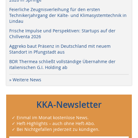
Feierliche Zeugnisverleihung für den ersten
Technikerjahrgang der Kälte- und Klimasystemtechnik in
Lindau
Frische Impulse und Perspektiven: Startups auf der
Chillventa 2026
Aggreko baut Präsenz in Deutschland mit neuem
Standort in Pfungstadt aus
BDR Thermea schließt vollständige Übernahme der
italienischen G.I. Holding ab
» Weitere News
KKA-Newsletter
✓ Einmal im Monat kostenlose News.
✓ Heft-Highlights – auch ohne Heft-Abo.
✓ Bei Nichtgefallen jederzeit zu kündigen.