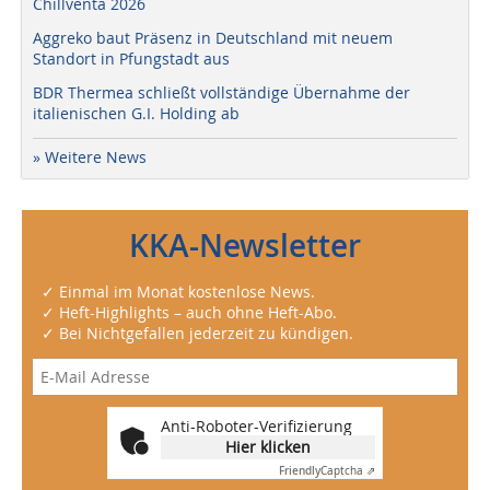
Chillventa 2026
Aggreko baut Präsenz in Deutschland mit neuem
Standort in Pfungstadt aus
BDR Thermea schließt vollständige Übernahme der
italienischen G.I. Holding ab
» Weitere News
KKA-Newsletter
✓ Einmal im Monat kostenlose News.
✓ Heft-Highlights – auch ohne Heft-Abo.
✓ Bei Nichtgefallen jederzeit zu kündigen.
Anti-Roboter-Verifizierung
Hier klicken
Friendly
Captcha ⇗