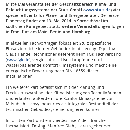
Mitte Mai veranstaltet der Geschäftsbereich Klima- und
Befeuchtungssysteme der Stulz GmbH (
www.stulz.de
) vier
spezielle Events für Planer und Energieberater. Der erste
Planertag findet am 13. Mai 2014 in Sprockhövel im
südlichen Ruhrgebiet statt; weitere Veranstaltungen folgen
in Frankfurt am Main, Berlin und Hamburg.
In aktuellen Fachvorträgen fokussiert Stulz spezifische
Einsatzbereiche in der Gebäudeklimatisierung. Dipl.-Ing.
Claus Händel, technischer Referent beim FGK-Fachverband
(
www.fgk.de
), vergleicht direktverdampfende und
wasserbasierende Komfortklimasysteme und macht eine
energetische Bewertung nach DIN 18559 dieser
Installationen.
Ein weiterer Part befasst sich mit der Planung und
Produktauswahl bei der Klimatisierung von Technikräumen
und erläutert außerdem, wie Komfortklimasysteme von
Mitsubishi Heavy Industries als integraler Bestandteil der
technischen Gebäudesysteme fungieren können.
Im dritten Part wird ein „heißes Eisen“ der Branche
thematisiert: Dr.-Ing. Manfred Stahl, Herausgeber der