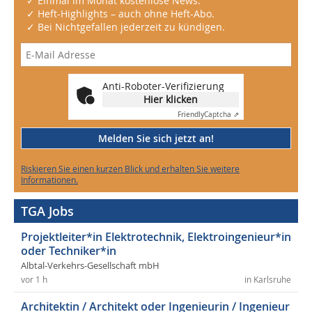
✓ Einmal im Monat kostenlose News.
✓ Heft-Highlights – auch ohne Heft-Abo.
✓ Bei Nichtgefallen jederzeit zu kündigen.
Anti-Roboter-Verifizierung
Hier klicken
Friendly
Captcha ⇗
Melden Sie sich jetzt an!
Riskieren Sie einen kurzen Blick und erhalten Sie weitere
Informationen.
TGA Jobs
Projektleiter*in Elektrotechnik, Elektroingenieur*in
oder Techniker*in
Albtal-Verkehrs-Gesellschaft mbH
vor 1 h
in Karlsruhe
Architektin / Architekt oder Ingenieurin / Ingenieur