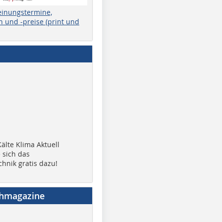
einungstermine,
 und -preise (print und
älte Klima Aktuell
 sich das
chnik gratis dazu!
chmagazine