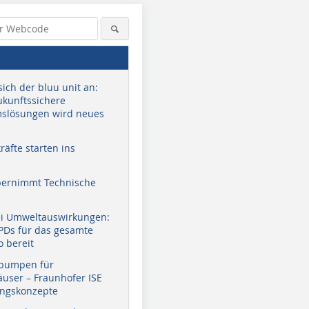
sich der bluu unit an:
zukunftssichere
slösungen wird neues
äfte starten ins
bernimmt Technische
ei Umweltauswirkungen:
EPDs für das gesamte
o bereit
pumpen für
user – Fraunhofer ISE
ungskonzepte