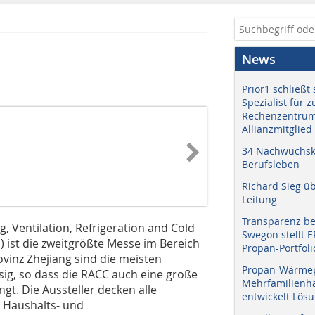
News
Prior1 schließt 
Spezialist für 
Rechenzentrum
Allianzmitglied
34 Nachwuchskr
Berufsleben
Richard Sieg ü
Leitung
Transparenz b
g, Ventilation, Refrigeration and Cold
Swegon stellt 
 ist die zweitgrößte Messe im Bereich
Propan-Portfoli
ovinz Zhejiang sind die meisten
Propan-Wärme
sig, so dass die RACC auch eine große
Mehrfamilienhä
gt. Die Aussteller decken alle
entwickelt Lös
h Haushalts- und