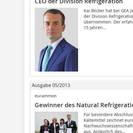
CEO der Division Refrigeration
Kai Becker hat bei GEA 
der Division Refrigerati
übernommen. Der erfahr
15 Jahren...
Ausgabe 05/2013
eurammon
Gewinner des Natural Refrigerat
Für besondere Abschluss
Kältemittel zeichnet eu
Nachwuchswissenschaftl
aus. Anlässlich des...