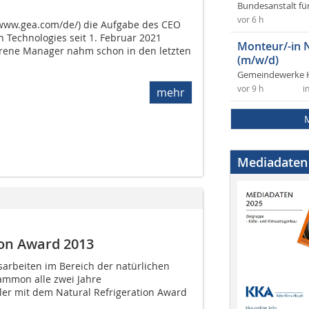
Bundesanstalt fü
vor 6 h
(www.gea.com/de/) die Aufgabe des CEO
on Technologies seit 1. Februar 2021
Monteur/-in 
ene Manager nahm schon in den letzten
(m/w/d)
Gemeindewerke 
vor 9 h
i
mehr
Mediadaten
ion Award 2013
arbeiten im Bereich der natürlichen
rammon alle zwei Jahre
er mit dem Natural Refrigeration Award