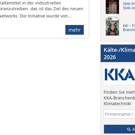
ältemittel in der industriellen
SHK Pro
oranzutreiben  das ist das Ziel des neuen
SHK-H
Networks. Die Initiative wurde von...
tab – 
mehr
Branch
Kälte-/Klim
2026
Finden Sie mehr
KKA-Branchenb
Klimatechnik!
A