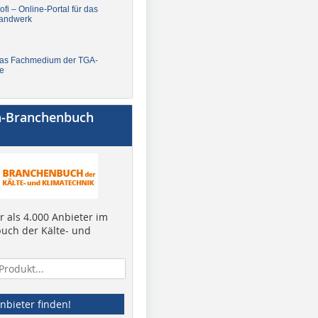
fi – Online-Portal für das
andwerk
Das Fachmedium der TGA-
e
a-Branchenbuch
 als 4.000 Anbieter im
uch der Kälte- und
nbieter finden!