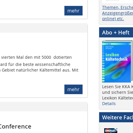
Themen, Ersch
mehr
Anzeigengrößen
online) etc.
Abo + Heft
ierten Mal den mit 5000  dotierten
ard für die beste wissenschaftliche
Gebiet natürlicher Kältemittel aus. Mit
Lesen Sie KKA K
mehr
und sichern Sie
Lexikon Kältete
Details
Weitere Fa
 Conference