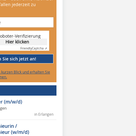
allen jederzeit zu
oboter-Verifizierung
Hier klicken
Friendly
Captcha ⇗
Sie sich jetzt an!
n kurzen Blick und erhalten Sie
nen.
r (m/w/d)
ngen
in Erlangen
ieurin /
ieur (w/m/d)