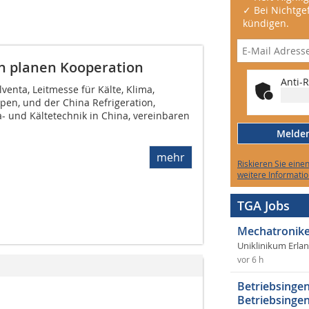
✓ Bei Nichtgef
kündigen.
on planen Kooperation
Anti-R
lventa, Leitmesse für Kälte, Klima,
n, und der China Refrigeration,
- und Kältetechnik in China, vereinbaren
Melden 
mehr
Riskieren Sie eine
weitere Informatio
TGA Jobs
Mechatronike
Uniklinikum Erla
vor 6 h
Betriebsingen
Betriebsingen