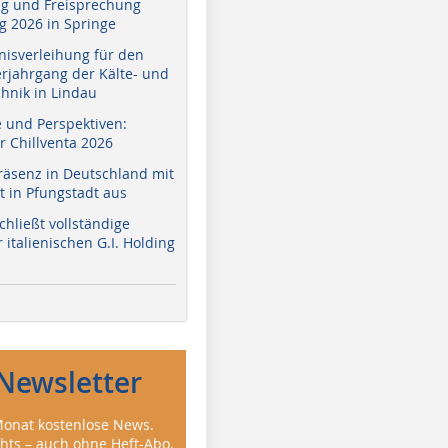
g und Freisprechung
 2026 in Springe
nisverleihung für den
erjahrgang der Kälte- und
hnik in Lindau
e und Perspektiven:
r Chillventa 2026
räsenz in Deutschland mit
 in Pfungstadt aus
hließt vollständige
italienischen G.I. Holding
Newsletter
onat kostenlose News.
ghts – auch ohne Heft-Abo.