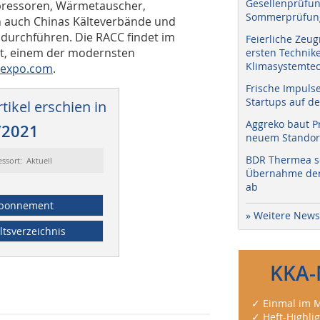
Gesellenprüfun
pressoren, Wärmetauscher,
Sommerprüfung
 auch Chinas Kälteverbände und
 durchführen. Die RACC findet im
Feierliche Zeug
att, einem der modernsten
ersten Technik
Klimasystemtec
cexpo.com
.
Frische Impuls
Startups auf de
tikel erschien in
Aggreko baut P
/2021
neuem Standort
BDR Thermea sc
essort: Aktuell
Übernahme der 
ab
bonnement
» Weitere News
ltsverzeichnis
KKA-
✓ Einmal im M
✓ Heft-Highli