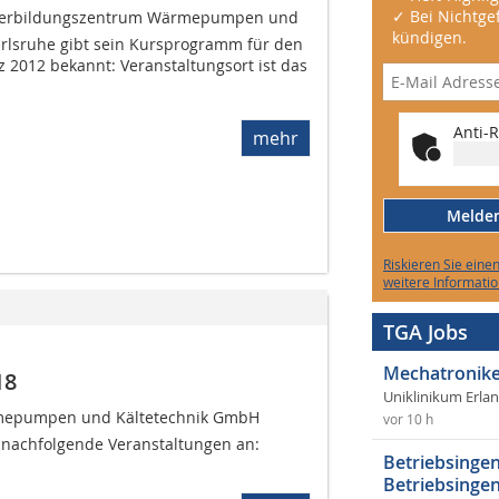
✓ Bei Nichtgef
eiterbildungszentrum Wärmepumpen und
kündigen.
rlsruhe gibt sein Kursprogramm für den
 2012 bekannt: Veranstaltungsort ist das
Anti-R
mehr
Melden 
Riskieren Sie eine
weitere Informatio
TGA Jobs
Mechatronike
18
Uniklinikum Erla
rmepumpen und Kältetechnik GmbH
vor 10 h
18 nachfolgende Veranstaltungen an:
Betriebsingen
Betriebsingen