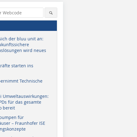
sich der bluu unit an:
zukunftssichere
slösungen wird neues
äfte starten ins
bernimmt Technische
ei Umweltauswirkungen:
EPDs für das gesamte
o bereit
pumpen für
user – Fraunhofer ISE
ungskonzepte