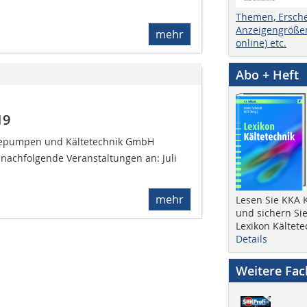
Themen, Ersch
Anzeigengrößen
mehr
online) etc.
Abo + Heft
19
mepumpen und Kältetechnik GmbH
 nachfolgende Veranstaltungen an: Juli
mehr
Lesen Sie KKA K
und sichern Sie
Lexikon Kältete
Details
Weitere Fa