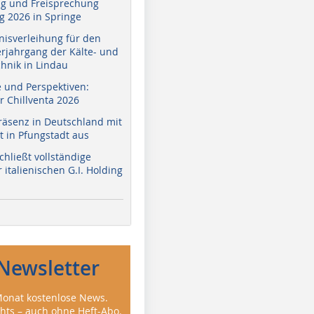
g und Freisprechung
 2026 in Springe
nisverleihung für den
erjahrgang der Kälte- und
hnik in Lindau
e und Perspektiven:
r Chillventa 2026
räsenz in Deutschland mit
 in Pfungstadt aus
hließt vollständige
italienischen G.I. Holding
Newsletter
onat kostenlose News.
ghts – auch ohne Heft-Abo.