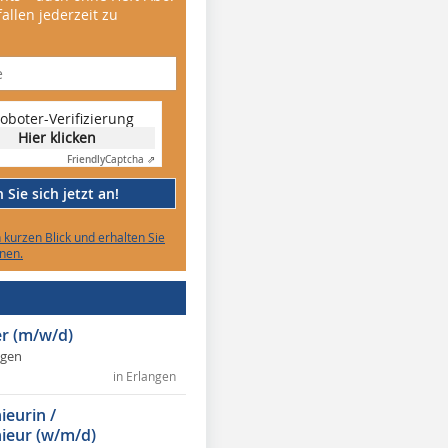
allen jederzeit zu
oboter-Verifizierung
Hier klicken
Friendly
Captcha ⇗
Sie sich jetzt an!
n kurzen Blick und erhalten Sie
nen.
r (m/w/d)
ngen
in Erlangen
ieurin /
ieur (w/m/d)