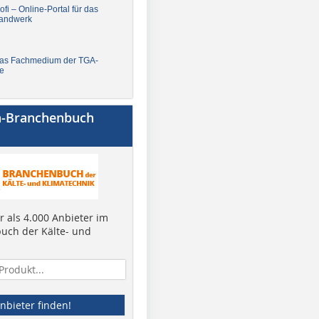
fi – Online-Portal für das
andwerk
Das Fachmedium der TGA-
e
a-Branchenbuch
 als 4.000 Anbieter im
uch der Kälte- und
nbieter finden!