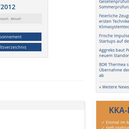
Gesellenprüfun
/2012
Sommerprüfung
Feierliche Zeug
essort: Aktuell
ersten Technik
Klimasystemtec
Frische Impuls
bonnement
Startups auf de
ltsverzeichnis
Aggreko baut P
neuem Standort
BDR Thermea sc
Übernahme der 
ab
» Weitere News
KKA-
✓ Einmal im M
✓ Heft-Highli