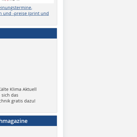
einungstermine,
 und -preise (print und
älte Klima Aktuell
 sich das
chnik gratis dazu!
chmagazine