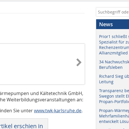
News
Prior1 schließt 
Spezialist für 
Rechenzentrum
Allianzmitglied
34 Nachwuchskr
Berufsleben
Richard Sieg ü
Leitung
Transparenz b
 Wärmepumpen und Kältetechnik GmbH,
Swegon stellt 
iche Weiterbildungsveranstaltungen an:
Propan-Portfoli
inden Sie unter
www.twk-karlsruhe.de
.
Propan-Wärme
Mehrfamilienhä
entwickelt Lös
tikel erschien in