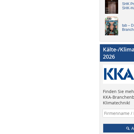
SHK Pro
SHK-H
tab – 
Branch
Kälte-/Klim
2026
Finden Sie mehr
KKA-Branchenb
Klimatechnik!
A