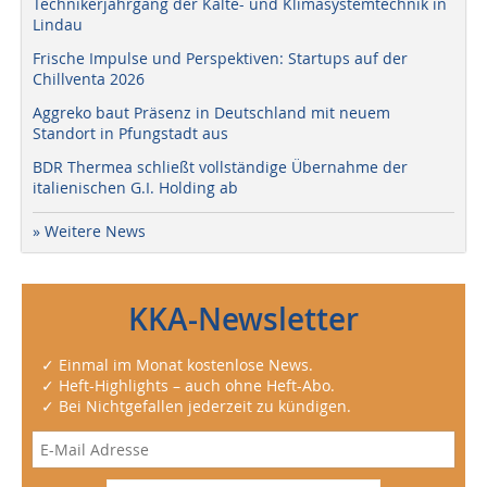
Technikerjahrgang der Kälte- und Klimasystemtechnik in
Lindau
Frische Impulse und Perspektiven: Startups auf der
Chillventa 2026
Aggreko baut Präsenz in Deutschland mit neuem
Standort in Pfungstadt aus
BDR Thermea schließt vollständige Übernahme der
italienischen G.I. Holding ab
» Weitere News
KKA-Newsletter
✓ Einmal im Monat kostenlose News.
✓ Heft-Highlights – auch ohne Heft-Abo.
✓ Bei Nichtgefallen jederzeit zu kündigen.