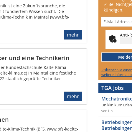
✓ Bei Nichtgef
nik ist eine Zukunftsbranche, die
kündigen.
 mit fundiertem Wissen sucht. Die
Klima-Technik in Maintal (www.bfs-
mehr
Anti-R
ker und eine Technikerin
Melden 
 der Bundesfachschule Kälte-Klima-
Riskieren Sie eine
lte-klima.de) in Maintal eine festliche
weitere Informatio
 22 staatlich geprüfte Techniker
TGA Jobs
mehr
Mechatronike
Uniklinikum Erla
vor 1 h
nen
Betriebsingen
Betriebsingen
lte-Klima-Technik (BFS, www.bfs-kaelte-