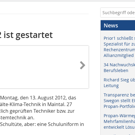
News
ist gestartet
Prior1 schließt 
Spezialist für 
Rechenzentrum
Allianzmitglied
34 Nachwuchskr
Berufsleben
Richard Sieg ü
Leitung
Transparenz b
 Montag, den 13. August 2012, das
Swegon stellt 
te-Klima-Technik in Maintal. 27
Propan-Portfoli
ich geprüften Techniker bzw. zur
Propan-Wärme
stem­technik an.
Mehrfamilienhä
 Schultüte, aber: eine Schuluniform in
entwickelt Lös