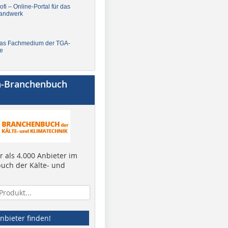
fi – Online-Portal für das
andwerk
Das Fachmedium der TGA-
e
a-Branchenbuch
 als 4.000 Anbieter im
uch der Kälte- und
nbieter finden!