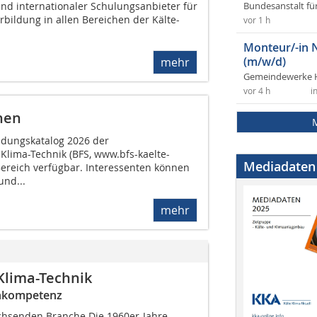
 und internationaler Schulungsanbieter für
Bundesanstalt fü
erbildung in allen Bereichen der Kälte-
vor 1 h
Monteur/-in 
(m/w/d)
mehr
Gemeindewerke 
vor 4 h
i
nen
ildungskatalog 2026 der
Klima-Technik (BFS, www.bfs-kaelte-
Mediadaten
ereich verfügbar. Interessenten können
und...
mehr
Klima-Technik
chkompetenz
chsenden Branche Die 1960er-Jahre