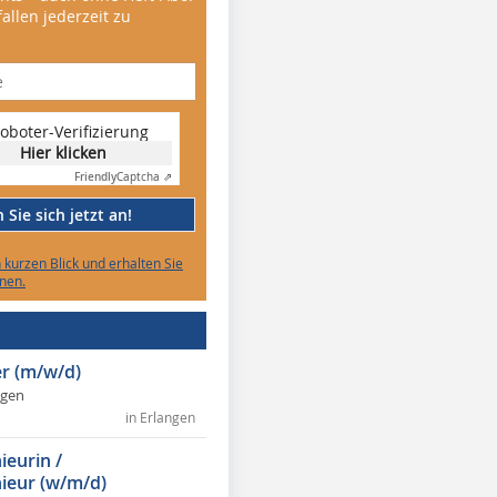
allen jederzeit zu
oboter-Verifizierung
Hier klicken
Friendly
Captcha ⇗
Sie sich jetzt an!
n kurzen Blick und erhalten Sie
nen.
r (m/w/d)
ngen
in Erlangen
ieurin /
ieur (w/m/d)