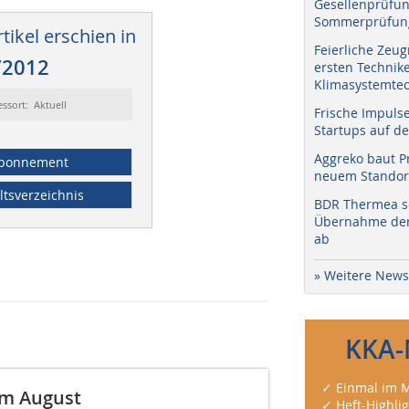
Gesellenprüfun
Sommerprüfung
tikel erschien in
Feierliche Zeug
/2012
ersten Technik
Klimasystemtec
essort: Aktuell
Frische Impuls
Startups auf de
Aggreko baut P
bonnement
neuem Standort
ltsverzeichnis
BDR Thermea sc
Übernahme der 
ab
» Weitere News
KKA-
✓ Einmal im M
im August
✓ Heft-Highli