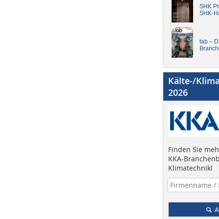
SHK Pro
SHK-H
tab – 
Branch
Kälte-/Klim
2026
Finden Sie mehr
KKA-Branchenb
Klimatechnik!
A