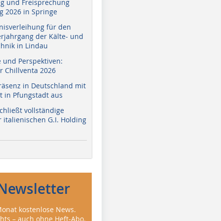
g und Freisprechung
 2026 in Springe
nisverleihung für den
erjahrgang der Kälte- und
hnik in Lindau
e und Perspektiven:
r Chillventa 2026
räsenz in Deutschland mit
 in Pfungstadt aus
hließt vollständige
italienischen G.I. Holding
Newsletter
onat kostenlose News.
ghts – auch ohne Heft-Abo.