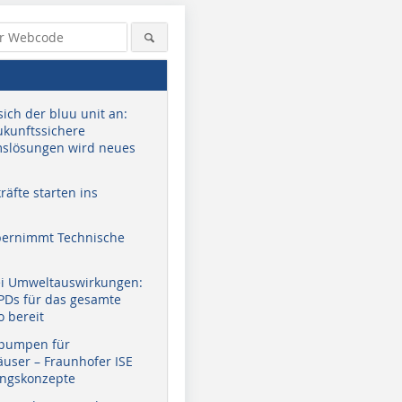
sich der bluu unit an:
zukunftssichere
slösungen wird neues
äfte starten ins
bernimmt Technische
ei Umweltauswirkungen:
EPDs für das gesamte
o bereit
pumpen für
user – Fraunhofer ISE
ungskonzepte