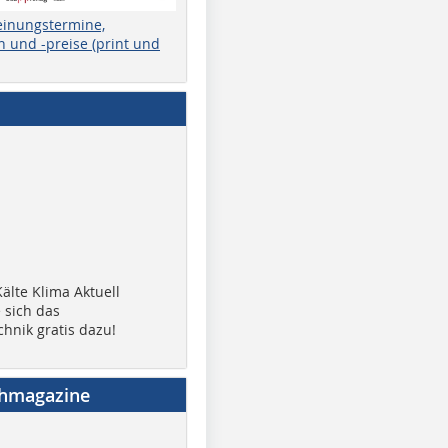
einungstermine,
 und -preise (print und
älte Klima Aktuell
 sich das
chnik gratis dazu!
chmagazine