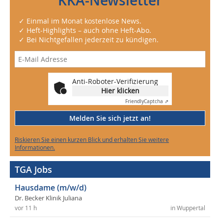
KKA-Newsletter
✓ Einmal im Monat kostenlose News.
✓ Heft-Highlights – auch ohne Heft-Abo.
✓ Bei Nichtgefallen jederzeit zu kündigen.
Anti-Roboter-Verifizierung
Hier klicken
Friendly
Captcha ⇗
Melden Sie sich jetzt an!
Riskieren Sie einen kurzen Blick und erhalten Sie weitere
Informationen.
TGA Jobs
Hausdame (m/w/d)
Dr. Becker Klinik Juliana
vor 11 h
in Wuppertal