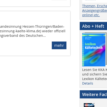
Themen, Ersch
Anzeigengrößen
online) etc.
Abo + Heft
ie Landesinnung Hessen-Thüringen/Baden-
innung-kaelte-klima.de) wieder offiziell
ngsverband des Deutschen...
mehr
Lesen Sie KKA K
und sichern Sie
Lexikon Kältete
Details
Weitere Fa