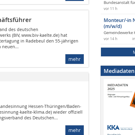
Bundesanstalt fü
vor 11 h
häftsführer
Monteur/-in 
(m/w/d)
and des deutschen
Gemeindewerke 
rks (BIV, www.biv-kaelte.de) hat
vor 14 h
i
tertagung in Radebeul den 55-jährigen
 neuen...
mehr
Mediadaten
ie Landesinnung Hessen-Thüringen/Baden-
innung-kaelte-klima.de) wieder offiziell
ngsverband des Deutschen...
mehr