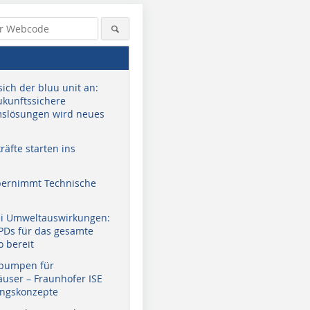
sich der bluu unit an:
zukunftssichere
slösungen wird neues
äfte starten ins
bernimmt Technische
ei Umweltauswirkungen:
EPDs für das gesamte
o bereit
pumpen für
user – Fraunhofer ISE
ungskonzepte