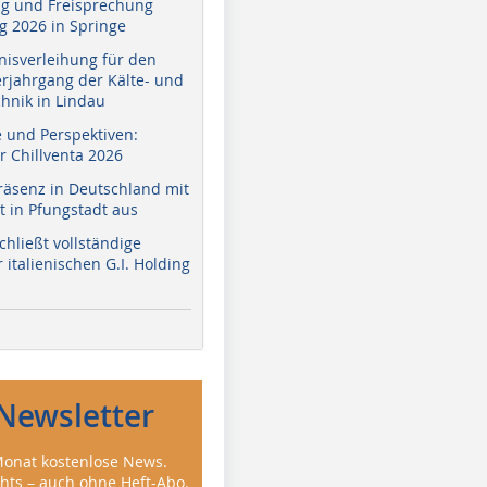
g und Freisprechung
 2026 in Springe
nisverleihung für den
erjahrgang der Kälte- und
hnik in Lindau
e und Perspektiven:
r Chillventa 2026
räsenz in Deutschland mit
 in Pfungstadt aus
hließt vollständige
italienischen G.I. Holding
Newsletter
onat kostenlose News.
ghts – auch ohne Heft-Abo.