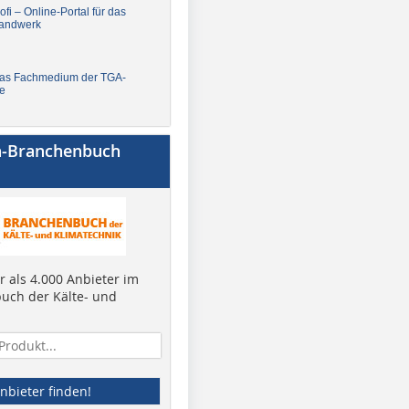
fi – Online-Portal für das
andwerk
Das Fachmedium der TGA-
e
a-Branchenbuch
 als 4.000 Anbieter im
uch der Kälte- und
nbieter finden!