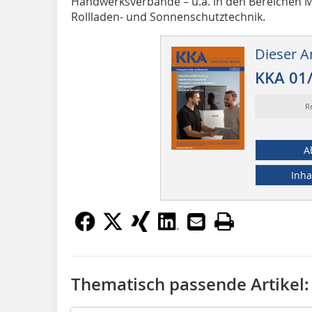
Handwerksverbände – u.a. in den Bereichen Me
Rollladen- und Sonnenschutztechnik.
Dieser Ar
KKA 01
R
A
Inha
Thematisch passende Artikel: