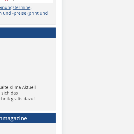
einungstermine,
 und -preise (print und
älte Klima Aktuell
 sich das
chnik gratis dazu!
chmagazine