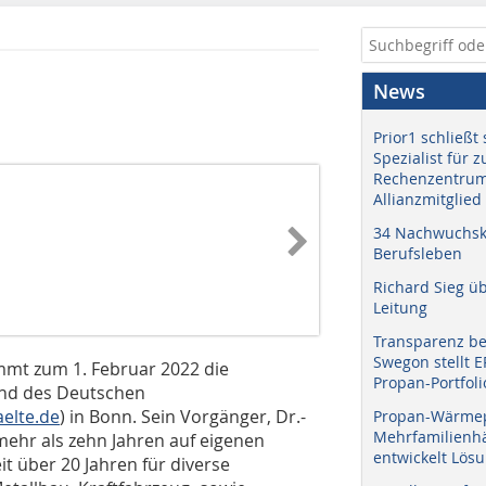
News
Prior1 schließt 
Spezialist für 
Rechenzentrum
Allianzmitglied
34 Nachwuchskr
Berufsleben
Richard Sieg ü
Leitung
Transparenz b
Swegon stellt 
immt zum 1. Februar 2022 die
Propan-Portfoli
nd des Deutschen
elte.de
) in Bonn. Sein Vorgänger, Dr.-
Propan-Wärme
Mehrfamilienhä
mehr als zehn Jahren auf eigenen
entwickelt Lös
it über 20 Jahren für diverse