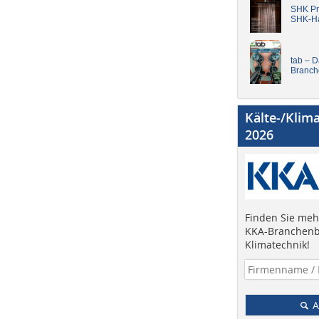
SHK Pro
SHK-H
tab – 
Branch
Kälte-/Klim
2026
Finden Sie mehr
KKA-Branchenb
Klimatechnik!
A