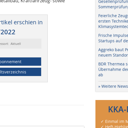
tallbau, Kraftfahrzeug- sowie
Gesellenprüfun
Sommerprüfung
Feierliche Zeug
tikel erschien in
ersten Technik
Klimasystemtec
/2022
Frische Impuls
Startups auf de
essort: Aktuell
Aggreko baut P
neuem Standort
bonnement
BDR Thermea sc
Übernahme der 
ltsverzeichnis
ab
» Weitere News
KKA-
✓ Einmal im M
✓ Heft-Highli