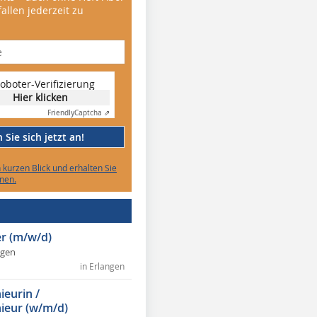
allen jederzeit zu
oboter-Verifizierung
Hier klicken
Friendly
Captcha ⇗
Sie sich jetzt an!
n kurzen Blick und erhalten Sie
nen.
r (m/w/d)
ngen
in Erlangen
ieurin /
ieur (w/m/d)