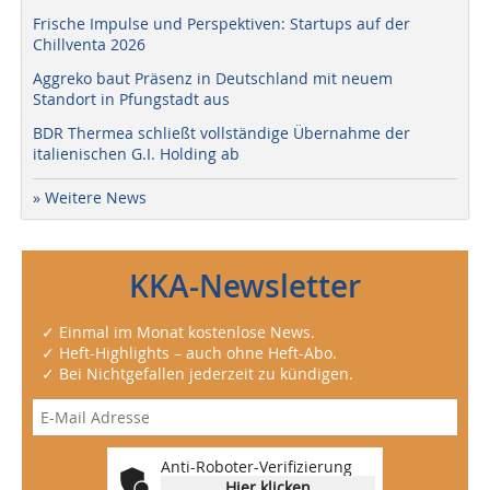
Frische Impulse und Perspektiven: Startups auf der
Chillventa 2026
Aggreko baut Präsenz in Deutschland mit neuem
Standort in Pfungstadt aus
BDR Thermea schließt vollständige Übernahme der
italienischen G.I. Holding ab
» Weitere News
KKA-Newsletter
✓ Einmal im Monat kostenlose News.
✓ Heft-Highlights – auch ohne Heft-Abo.
✓ Bei Nichtgefallen jederzeit zu kündigen.
Anti-Roboter-Verifizierung
Hier klicken