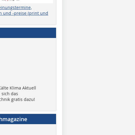
einungstermine,
 und -preise (print und
älte Klima Aktuell
 sich das
chnik gratis dazu!
chmagazine