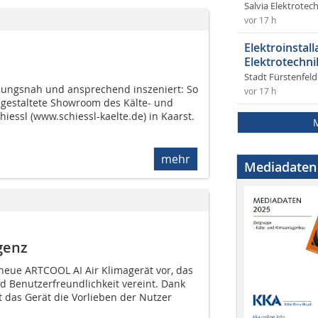
Salvia Elektrote
vor 17 h
Elektroinstal
Elektrotechni
Stadt Fürstenfel
ungsnah und ansprechend inszeniert: So
vor 17 h
u gestaltete Showroom des Kälte- und
iessl (www.schiessl-kaelte.de) in Kaarst.
mehr
Mediadaten
igenz
s neue ARTCOOL AI Air Klimagerät vor, das
 Benutzerfreundlichkeit vereint. Dank
t das Gerät die Vorlieben der Nutzer