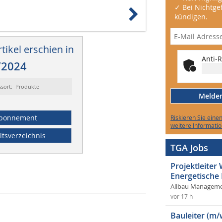
✓ Bei Nichtgef
kündigen.
tikel erschien in
Anti-R
/2024
ssort: Produkte
Melden 
bonnement
Riskieren Sie eine
weitere Informatio
ltsverzeichnis
TGA Jobs
Projektleite
Energetische
Allbau Manageme
vor 17 h
Bauleiter (m/