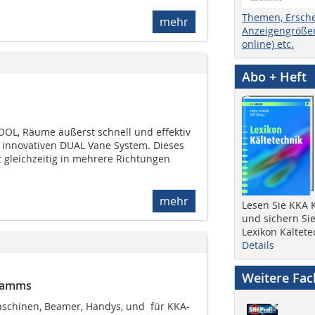
Themen, Ersch
mehr
Anzeigengrößen
online) etc.
Abo + Heft
OOL, Räume äußerst schnell und effektiv
m innovativen DUAL Vane System. Dieses
ft gleichzeitig in mehrere Richtungen
mehr
Lesen Sie KKA K
und sichern Sie
Lexikon Kältete
Details
Weitere Fa
gramms
chinen, Beamer, Handys, und  für KKA-