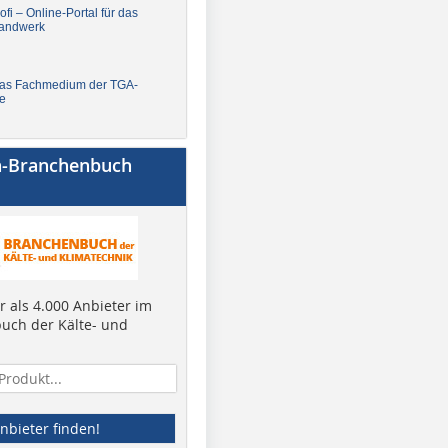
fi – Online-Portal für das
andwerk
Das Fachmedium der TGA-
e
a-Branchenbuch
 als 4.000 Anbieter im
uch der Kälte- und
nbieter finden!