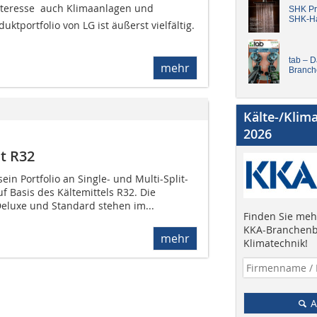
nteresse  auch Klimaanlagen und
SHK Pro
SHK-H
portfolio von LG ist äußerst vielfältig.
tab – 
mehr
Branch
Kälte-/Klim
2026
it R32
sein Portfolio an Single- und Multi-Split-
 Basis des Kältemittels R32. Die
eluxe und Standard stehen im...
Finden Sie mehr
KKA-Branchenb
mehr
Klimatechnik!
A