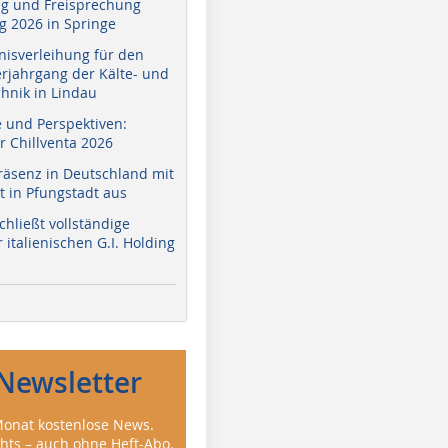
g und Freisprechung
 2026 in Springe
nisverleihung für den
erjahrgang der Kälte- und
hnik in Lindau
e und Perspektiven:
r Chillventa 2026
räsenz in Deutschland mit
 in Pfungstadt aus
hließt vollständige
italienischen G.I. Holding
Newsletter
onat kostenlose News.
ghts – auch ohne Heft-Abo.