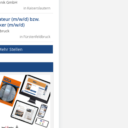
chnik GmbH
in Kaiserslautern
lateur (m/w/d) bzw.
ker (m/w/d)
dbruck
in Fürstenfeldbruck
Mehr Stellen