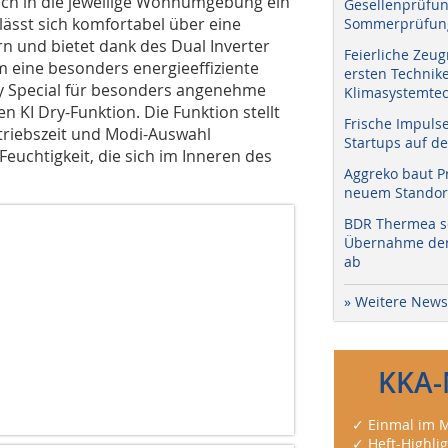
sch in die jeweilige Wohnumgebung ein
Gesellenprüfun
 lässt sich komfortabel über eine
Sommerprüfung
 und bietet dank des Dual Inverter
Feierliche Zeug
 eine besonders energieeffiziente
ersten Technik
ry Special für besonders angenehme
Klimasystemtec
en KI Dry-Funktion. Die Funktion stellt
Frische Impuls
triebszeit und Modi-Auswahl
Startups auf de
Feuchtigkeit, die sich im Inneren des
Aggreko baut P
neuem Standort
BDR Thermea sc
Übernahme der 
ab
» Weitere News
KKA-
✓ Einmal im M
✓ Heft-Highli