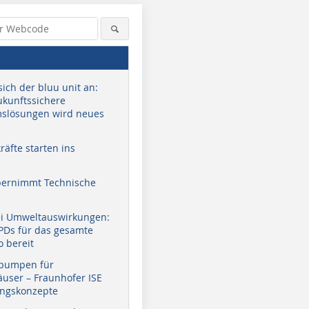
sich der bluu unit an:
zukunftssichere
slösungen wird neues
äfte starten ins
bernimmt Technische
ei Umweltauswirkungen:
EPDs für das gesamte
o bereit
pumpen für
user – Fraunhofer ISE
ungskonzepte