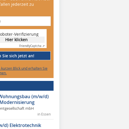
allen jederzeit zu
oboter-Verifizierung
Hier klicken
Friendly
Captcha ⇗
Sie sich jetzt an!
n kurzen Blick und erhalten Sie
nen.
r Wohnungsbau (m/w/d)
 Modernisierung
ntgesellschaft mbH
in Essen
w/d) Elektrotechnik