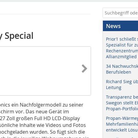
News
y Special
Prior1 schließt 
Spezialist für 
Rechenzentrum
Allianzmitglied
34 Nachwuchskr
Berufsleben
Richard Sieg ü
Leitung
Transparenz b
Swegon stellt 
ronics ein Nachfolgermodell zu seiner
Propan-Portfoli
schirm vor. Das neue Gerät im
7 Zoll großen Full HD LCD-Display
Propan-Wärme
Mehrfamilienhä
sönliche Inhalte wie Videos und Fotos
entwickelt Lös
hochgeladen wurden. So fügt sich die