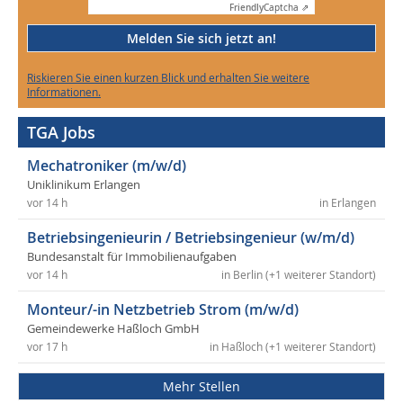
Friendly
Captcha ⇗
Melden Sie sich jetzt an!
Riskieren Sie einen kurzen Blick und erhalten Sie weitere
Informationen.
TGA Jobs
Mechatroniker (m/w/d)
Uniklinikum Erlangen
vor 14 h
in Erlangen
Betriebsingenieurin / Betriebsingenieur (w/m/d)
Bundesanstalt für Immobilienaufgaben
vor 14 h
in Berlin (+1 weiterer Standort)
Monteur/-in Netzbetrieb Strom (m/w/d)
Gemeindewerke Haßloch GmbH
vor 17 h
in Haßloch (+1 weiterer Standort)
Mehr Stellen