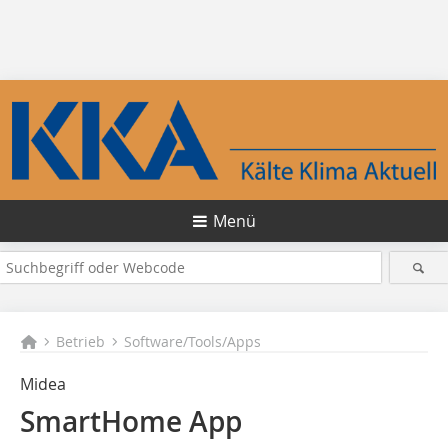
Menü
Betrieb
Software/Tools/Apps
Midea
SmartHome App