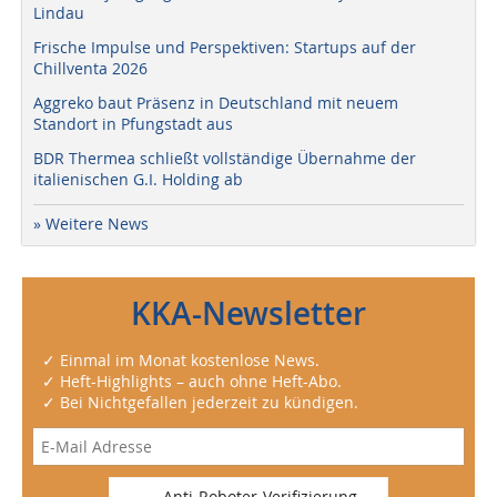
Lindau
Frische Impulse und Perspektiven: Startups auf der
Chillventa 2026
Aggreko baut Präsenz in Deutschland mit neuem
Standort in Pfungstadt aus
BDR Thermea schließt vollständige Übernahme der
italienischen G.I. Holding ab
» Weitere News
KKA-Newsletter
✓ Einmal im Monat kostenlose News.
✓ Heft-Highlights – auch ohne Heft-Abo.
✓ Bei Nichtgefallen jederzeit zu kündigen.
Anti-Roboter-Verifizierung