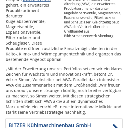
Altenburg (AWA) ein erweitertes
gehört, ein erweitertes
Produktsortiment – darunter
Produktsortiment –
Kugelabsperrventile, Magnetventile,
darunter
Expansionsventile, Filtertrockner
Kugelabsperrventile,
und Schaugläser. Gleichzeitig baut
Magnetventile,
AWA den Vertrieb über den
Großhandel aus.
Expansionsventile,
Bild: Armaturenwerk Altenburg
Filtertrockner und
Schaugläser. Diese
Produkte eröffnen zusätzliche Einsatzmöglichkeiten in der
Kälte-, Klima- und Wärmepumpentechnik und ergänzen das
bestehende Angebot optimal.
„Mit der Erweiterung unseres Portfolios setzen wir ein klares
Zeichen für Wachstum und Innovationskraft“, betont Dr.
Volker Simon, Werksleiter bei AWA. Parallel dazu intensiviert
AWA die Zusammenarbeit mit dem Großhandel: „Wir freuen
uns darauf, unsere Lösungen künftig noch breiter verfügbar
zu machen“, so Simon weiter. Mit diesen strategischen
Schritten stellt sich AWA aktiv auf ein dynamisches
Marktumfeld ein, erschließt neue internationale Märkte und
stärkt seine Vertriebsstrategie nachhaltig.
BITZER Kühlmaschinenbau GmbH