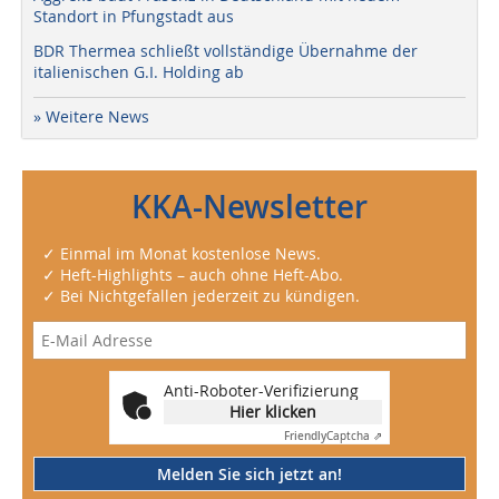
Standort in Pfungstadt aus
BDR Thermea schließt vollständige Übernahme der
italienischen G.I. Holding ab
» Weitere News
KKA-Newsletter
✓ Einmal im Monat kostenlose News.
✓ Heft-Highlights – auch ohne Heft-Abo.
✓ Bei Nichtgefallen jederzeit zu kündigen.
Anti-Roboter-Verifizierung
Hier klicken
Friendly
Captcha ⇗
Melden Sie sich jetzt an!