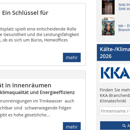
SHK Pro
SHK-H
 Ein Schlüssel für
tab – 
itsplatz spielt eine entscheidende Rolle
Branch
ie Gesundheit und die Leistungsfähigkeit
, ob es sich um Büros, Homeoffices
Kälte-/Klim
2026
mehr
tät in Innenräumen
Finden Sie mehr
imaqualität und Energieeffizienz
KKA-Branchenb
Klimatechnik!
 Verunreinigungen im Trinkwasser  auch
ichtbar sind  schwerwiegende Folgen
bt es hohe gesetzliche...
A
mehr