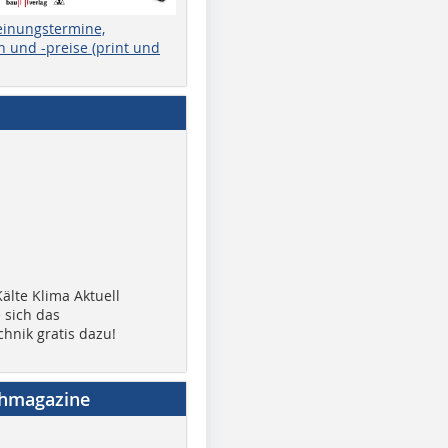
einungstermine,
 und -preise (print und
älte Klima Aktuell
 sich das
chnik gratis dazu!
chmagazine