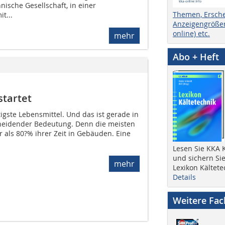
nische Gesellschaft, in einer
Themen, Ersch
t...
Anzeigengrößen
online) etc.
mehr
Abo + Heft
startet
tigste Lebensmittel. Und das ist gerade in
eidender Bedeutung. Denn die meisten
 als 80?% ihrer Zeit in Gebäuden. Eine
Lesen Sie KKA K
und sichern Sie
mehr
Lexikon Kältete
Details
Weitere Fa