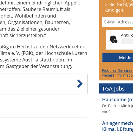
et mit einem eindringlichen Appell:
✓ Bei Nichtgef
betroffen. Saubere Raumluft als
kündigen.
dheit, Wohlbefinden und
gen, Organisationen, Bauherren,
am das Ziel einer gesunden
aft sicherzustellen.“
Anti-R
mäßig im Herbst zu den Netzwerktreffen,
lima e. V. (FGK), der Hochschule Luzern
Melden 
systeme Austria stattfinden. Im
m Gastgeber der Veranstaltung.
Riskieren Sie eine
weitere Informatio
TGA Jobs
Hausdame (m
Dr. Becker Klinik 
vor 9 h
Anlagenmecha
Klima, Lüftun