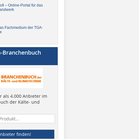
fi – Online-Portal für das
andwerk
Das Fachmedium der TGA-
e
a-Branchenbuch
 als 4.000 Anbieter im
uch der Kälte- und
nbieter finden!