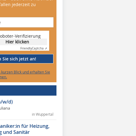
allen jederzeit zu
oboter-Verifizierung
Hier klicken
Friendly
Captcha ⇗
Sie sich jetzt an!
n kurzen Blick und erhalten Sie
nen.
/w/d)
Juliana
in Wuppertal
niker:in für Heizung,
g und Sanitär