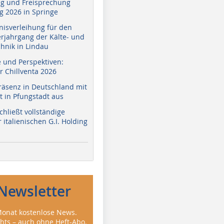
g und Freisprechung
 2026 in Springe
nisverleihung für den
erjahrgang der Kälte- und
hnik in Lindau
e und Perspektiven:
r Chillventa 2026
räsenz in Deutschland mit
 in Pfungstadt aus
hließt vollständige
italienischen G.I. Holding
Newsletter
onat kostenlose News.
ghts – auch ohne Heft-Abo.