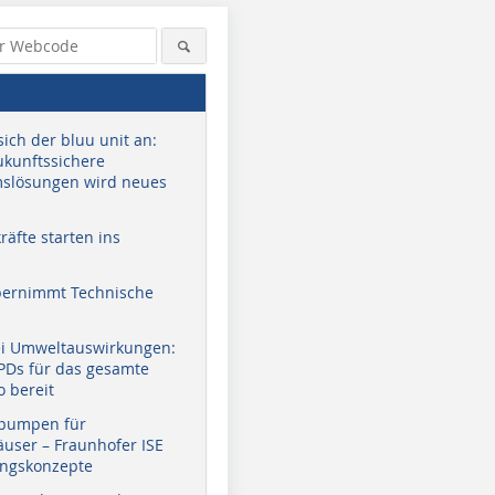
sich der bluu unit an:
zukunftssichere
slösungen wird neues
äfte starten ins
bernimmt Technische
ei Umweltauswirkungen:
EPDs für das gesamte
o bereit
pumpen für
user – Fraunhofer ISE
ungskonzepte