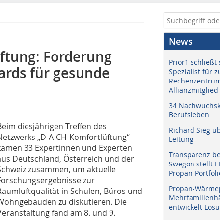
News
ftung: Forderung
Prior1 schließt 
ards für gesunde
Spezialist für 
Rechenzentrum
Allianzmitglied
34 Nachwuchskr
Berufsleben
Beim diesjährigen Treffen des
Richard Sieg ü
Netzwerks „D-A-CH-Komfortlüftung“
Leitung
kamen 33 Expertinnen und Experten
Transparenz b
aus Deutschland, Österreich und der
Swegon stellt 
Schweiz zusammen, um aktuelle
Propan-Portfoli
Forschungsergebnisse zur
Propan-Wärme
Raumluftqualität in Schulen, Büros und
Mehrfamilienhä
Wohngebäuden zu diskutieren. Die
entwickelt Lös
Veranstaltung fand am 8. und 9.