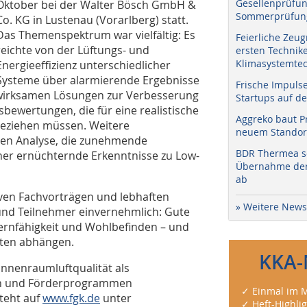
Gesellenprüfun
Oktober bei der Walter Bösch GmbH &
Sommerprüfung
Co. KG in Lustenau (Vorarlberg) statt.
Das Themenspektrum war vielfältig: Es
Feierliche Zeug
reichte von der Lüftungs- und
ersten Technik
Klimasystemtec
Energieeffizienz unterschiedlicher
Systeme über alarmierende Ergebnisse
Frische Impuls
wirksamen Lösungen zur Verbesserung
Startups auf de
sbewertungen, die für eine realistische
Aggreko baut P
eziehen müssen. Weitere
neuem Standort
ren Analyse, die zunehmende
BDR Thermea sc
her ernüchternde Erkenntnisse zu Low-
Übernahme der 
ab
ven Fachvorträgen und lebhaften
» Weitere News
und Teilnehmer einvernehmlich: Gute
Lernfähigkeit und Wohlbefinden – und
lten abhängen.
KKA-
Innenraumluftqualität als
ten und Förderprogrammen
✓ Einmal im M
teht auf
www.fgk.de
unter
✓ Heft-Highli