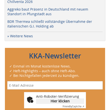
Chillventa 2026
Aggreko baut Präsenz in Deutschland mit neuem
Standort in Pfungstadt aus
BDR Thermea schließt vollständige Übernahme der
italienischen G.I. Holding ab
» Weitere News
KKA-Newsletter
✓ Einmal im Monat kostenlose News.
✓ Heft-Highlights – auch ohne Heft-Abo.
✓ Bei Nichtgefallen jederzeit zu kündigen.
Anti-Roboter-Verifizierung
Hier klicken
Friendly
Captcha ⇗