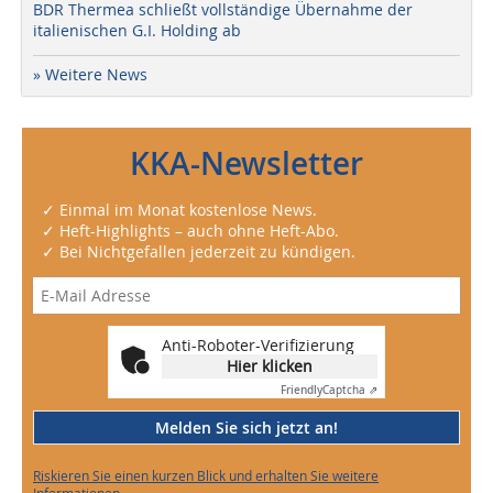
BDR Thermea schließt vollständige Übernahme der
italienischen G.I. Holding ab
» Weitere News
KKA-Newsletter
✓ Einmal im Monat kostenlose News.
✓ Heft-Highlights – auch ohne Heft-Abo.
✓ Bei Nichtgefallen jederzeit zu kündigen.
Anti-Roboter-Verifizierung
Hier klicken
Friendly
Captcha ⇗
Melden Sie sich jetzt an!
Riskieren Sie einen kurzen Blick und erhalten Sie weitere
Informationen.