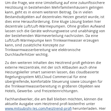
Um die Frage, wie eine Umstellung auf eine zukunftssichere
Heizlösung in bestehenden Mehrfamilienhäusern gelingen
kann, geht es in einem weiteren Beitrag. Da in vielen
Bestandsobjekten auf dezentrales Heizen gesetzt wurde, ist
dies eine Herausforderung. Eine kluge Lösung bieten hier
dezentrale Luft/Luft-Wärmepumpen. Ohne großen Aufwand
lassen sich die Geräte wohnungsweise und unabhängig von
der bestehenden Wärmeverteilung nachrüsten. Da eine
Luft/Luft-Wärmepumpe kein Trinkwarmwasser erzeugen
kann, sind zusätzliche Konzepte zur
Trinkwarmwasserbereitung wie elektronische
Durchlauferhitzer wichtig.
Zu den weiteren Inhalten des Heiztrend profi gehören die
externe Heizzentrale, mit der sich Altbauten auch ohne
Heizungskeller smart sanieren lassen, das cloudbasierte
Regelungssystem MELCloud Commercial für eine
übergreifende, komfortable Steuerung sowie Lösungen für
die Trinkwarmwasserbereitung in größeren Objekten wie
Hotels, Gewerbe- und Freizeiteinrichtungen.
Fachhandwerker, die am Ball bleiben möchten, können die
aktuelle Ausgabe vom Heiztrend profi kostenfrei unter
www.mitsubishi-les.com/heiztrend-profi
herunterladen. Hier