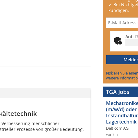
✓ Bei Nichtgef
kündigen.
Anti-R
Melden 
Riskieren Sie eine
weitere Informatio
TGA Jobs
Mechatroniker
(m/w/d) oder
kältetechnik
Instandhaltun
Lagertechnik
die Verbesserung menschlicher
Delticom AG
rieller Prozesse von großer Bedeutung.
vor 7 h