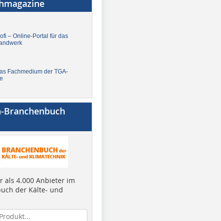
chmagazine
fi – Online-Portal für das
andwerk
Das Fachmedium der TGA-
e
a-Branchenbuch
 als 4.000 Anbieter im
uch der Kälte- und