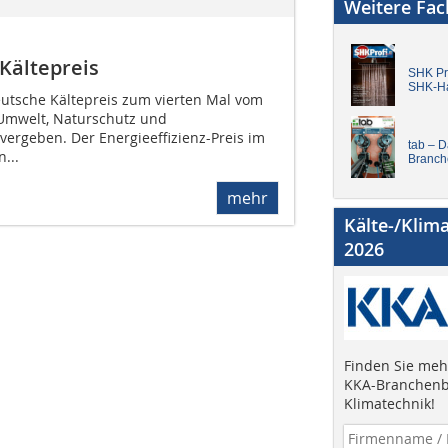
Weitere Fa
Kältepreis
SHK Pro
SHK-H
eutsche Kältepreis zum vierten Mal vom
Umwelt, Naturschutz und
vergeben. Der Energieeffizienz-Preis im
tab – 
...
Branch
mehr
Kälte-/Klim
2026
Finden Sie mehr
KKA-Branchenb
Klimatechnik!