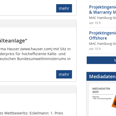
Projektingeni
mehr
& Warranty 
MAC Hamburg 
vor 10 h
Projektingen
Offshore
älteanlage“
MAC Hamburg 
rma Hauser (www.hauser.com) mit Sitz in
vor 10 h
derpreis für hocheffiziente Kälte- und
deutschen Bundesumweltministeriums in
mehr
Mediadaten
des Wettbewerbs: Eckelmann: 1. Preis