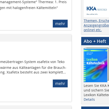
gsmanagement-Systeme" Thermea: 1. Preis
agen mit halogenfreien Kältemitteln"
Themen, Ersch
mehr
Anzeigengrößen
online) etc.
Abo + Heft
meübertrager-System xsafetix von Teko
wärme aus Kälteanlagen für die Brauch-
 Xsafetix besteht aus zwei komplett...
mehr
Lesen Sie KKA K
und sichern Sie
Lexikon Kältete
Details