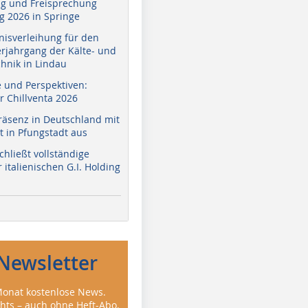
g und Freisprechung
 2026 in Springe
nisverleihung für den
erjahrgang der Kälte- und
hnik in Lindau
e und Perspektiven:
r Chillventa 2026
räsenz in Deutschland mit
 in Pfungstadt aus
hließt vollständige
italienischen G.I. Holding
Newsletter
onat kostenlose News.
ghts – auch ohne Heft-Abo.