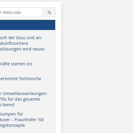
sich der bluu unit an:
zukunftssichere
slösungen wird neues
äfte starten ins
bernimmt Technische
ei Umweltauswirkungen:
EPDs für das gesamte
o bereit
pumpen für
user – Fraunhofer ISE
ungskonzepte