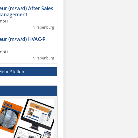
eur (m/w/d) After Sales
Management
GmbH
in Papenburg
ieur (m/w/d) HVAC-R
GmbH
in Papenburg
Mehr Stellen