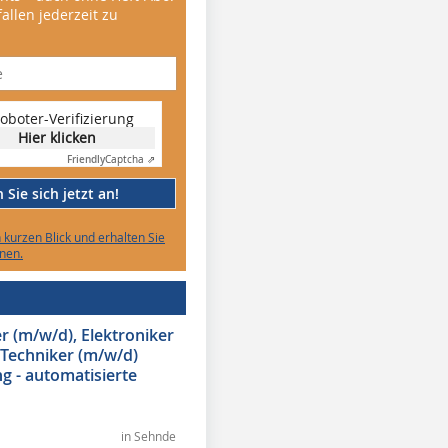
allen jederzeit zu
oboter-Verifizierung
Hier klicken
Friendly
Captcha ⇗
Sie sich jetzt an!
n kurzen Blick und erhalten Sie
nen.
 (m/w/d), Elektroniker
 Techniker (m/w/d)
g - automatisierte
in Sehnde