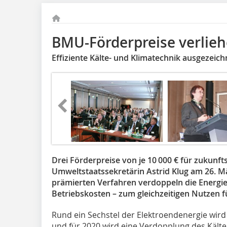
BMU-Förderpreise verlie
Effiziente Kälte- und Klimatechnik ausgezeich
Drei Förderpreise von je 10 000 € für zukunf
Umweltstaatssekretärin Astrid Klug am 26. Mär
prämierten Verfahren verdoppeln die Energiee
Betriebskosten – zum gleichzeitigen Nutzen f
Rund ein Sechstel der Elektroendenergie wird
und für 2020 wird eine Verdopplung des Kält