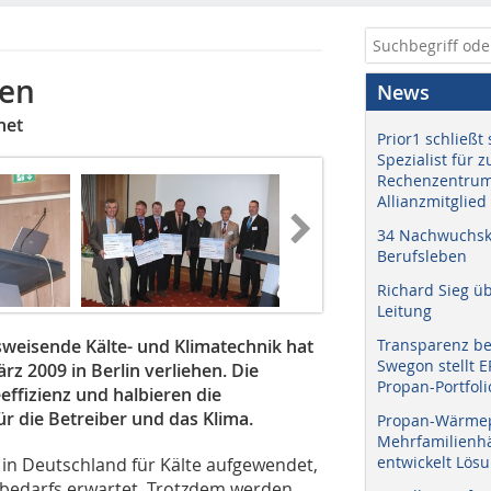
hen
News
net
Prior1 schließt 
Spezialist für 
Rechenzentrum
Allianzmitglied
34 Nachwuchskr
Berufsleben
Richard Sieg ü
Leitung
tsweisende Kälte- und Klimatechnik hat
Transparenz b
Swegon stellt 
z 2009 in Berlin verliehen. Die
Propan-Portfoli
ffizienz und halbieren die
ür die Betreiber und das Klima.
Propan-Wärme
Mehrfamilienhä
entwickelt Lös
 in Deutschland für Kälte aufgewendet,
ebedarfs erwartet. Trotzdem werden