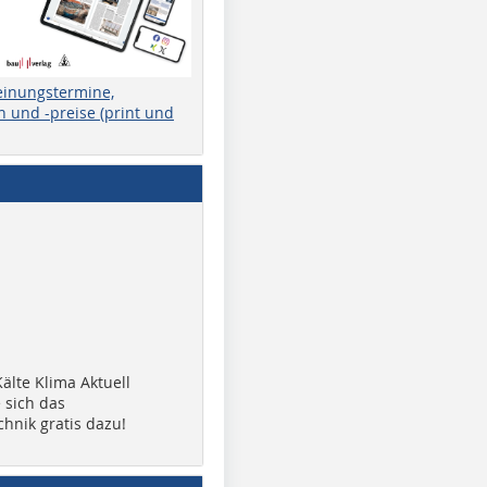
einungstermine,
 und -preise (print und
älte Klima Aktuell
 sich das
chnik gratis dazu!