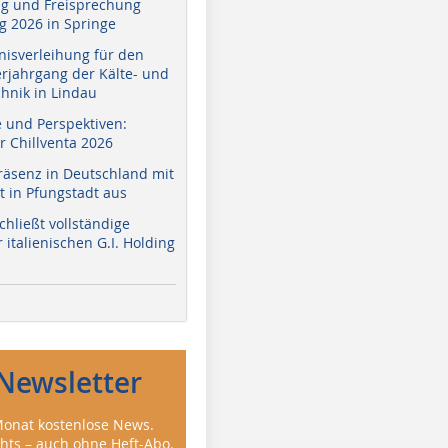
g und Freisprechung
 2026 in Springe
nisverleihung für den
erjahrgang der Kälte- und
hnik in Lindau
e und Perspektiven:
r Chillventa 2026
räsenz in Deutschland mit
 in Pfungstadt aus
hließt vollständige
italienischen G.I. Holding
Newsletter
onat kostenlose News.
ghts – auch ohne Heft-Abo.