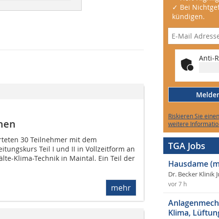
✓ Bei Nichtgef
kündigen.
Anti-R
Melden 
Riskieren Sie eine
nnen
weitere Informatio
rteten 30 Teilnehmer mit dem
TGA Jobs
tungskurs Teil I und II in Vollzeitform an
te-Klima-Technik in Maintal. Ein Teil der
Hausdame (m
Dr. Becker Klinik 
vor 7 h
mehr
Anlagenmecha
Klima, Lüftun