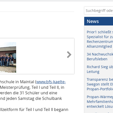
News
Prior1 schließt 
Spezialist für 
Rechenzentrum
Allianzmitglied
34 Nachwuchskr
Berufsleben
Richard Sieg ü
Leitung
Transparenz b
schule in Maintal (
www.bfs-kaelte-
Swegon stellt 
isterprüfung, Teil I und Teil II, in
Propan-Portfoli
erden die 31 Schüler und eine
Propan-Wärme
 und jeden Samstag die Schulbank
Mehrfamilienhä
entwickelt Lös
eitform für Teil I und Teil II begann