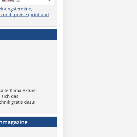
einungstermine,
 und -preise (print und
älte Klima Aktuell
 sich das
chnik gratis dazu!
chmagazine