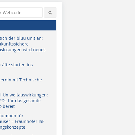
sich der bluu unit an:
zukunftssichere
slösungen wird neues
äfte starten ins
bernimmt Technische
ei Umweltauswirkungen:
EPDs für das gesamte
o bereit
pumpen für
user – Fraunhofer ISE
ungskonzepte