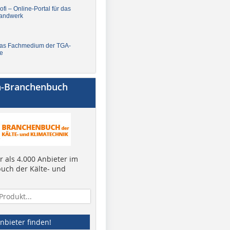
fi – Online-Portal für das
andwerk
Das Fachmedium der TGA-
e
a-Branchenbuch
 als 4.000 Anbieter im
uch der Kälte- und
nbieter finden!