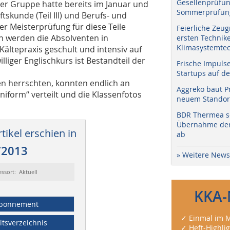
Gesellenprüfun
der Gruppe hatte bereits im Januar und
Sommerprüfung
skunde (Teil III) und Berufs- und
der Meisterprüfung für diese Teile
Feierliche Zeug
n werden die Absolventen in
ersten Technik
Klimasystemtec
Kältepraxis geschult und intensiv auf
lliger Englischkurs ist Bestandteil der
Frische Impuls
Startups auf de
 herrschten, konnten endlich an
Aggreko baut P
niform“ verteilt und die Klassenfotos
neuem Standort
BDR Thermea sc
Übernahme der 
tikel erschien in
ab
/2013
» Weitere News
essort: Aktuell
KKA-
bonnement
✓ Einmal im M
ltsverzeichnis
✓ Heft-Highli