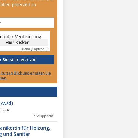
allen jederzeit zu
oboter-Verifizierung
Hier klicken
Friendly
Captcha ⇗
Sie sich jetzt an!
n kurzen Blick und erhalten Sie
nen.
/w/d)
Juliana
in Wuppertal
niker:in für Heizung,
g und Sanitär