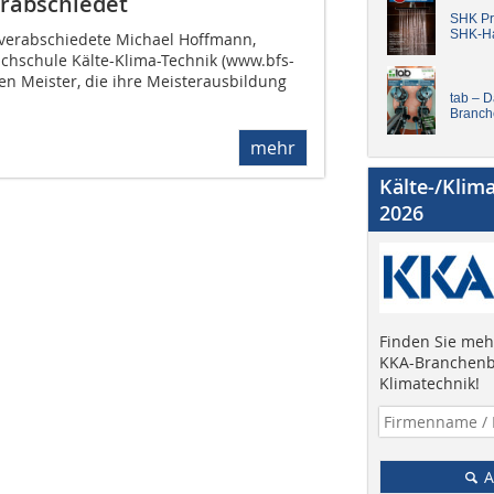
erabschiedet
SHK Pro
SHK-H
verabschiedete Michael Hoffmann,
achschule Kälte-Klima-Technik (www.bfs-
sten Meister, die ihre Meisterausbildung
tab – 
Branch
mehr
Kälte-/Klim
2026
Finden Sie mehr
KKA-Branchenb
Klimatechnik!
A