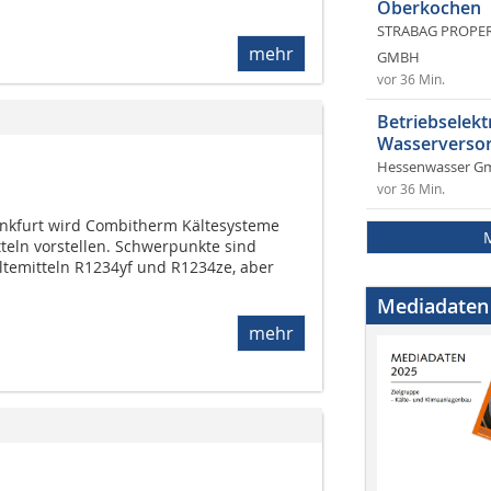
Oberkochen
STRABAG PROPERT
mehr
GMBH
vor 36 Min.
Betriebselekt
Wasserversor
Hessenwasser G
vor 36 Min.
ankfurt wird Combitherm Kältesysteme
tteln vorstellen. Schwerpunkte sind
temitteln R1234yf und R1234ze, aber
Mediadaten
mehr