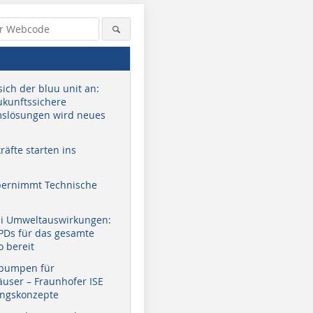
sich der bluu unit an:
zukunftssichere
slösungen wird neues
äfte starten ins
bernimmt Technische
ei Umweltauswirkungen:
EPDs für das gesamte
o bereit
pumpen für
user – Fraunhofer ISE
ungskonzepte