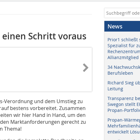
News
einen Schritt voraus
Prior1 schließt 
Spezialist für 
Rechenzentrum
Allianzmitglied
34 Nachwuchskr
Berufsleben
Richard Sieg ü
Leitung
Transparenz b
Gas-Verordnung und dem Umstieg zu
Swegon stellt 
darauf bestens vorbereitet. Zusammen
Propan-Portfoli
eiten wir hier Hand in Hand, um den
Propan-Wärme
 den Marktanforderungen gerecht zu
Mehrfamilienhä
em Thema!
entwickelt Lös