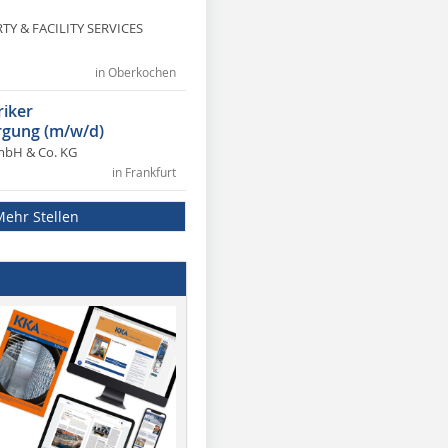
Y & FACILITY SERVICES
in Oberkochen
riker
gung (m/w/d)
mbH & Co. KG
in Frankfurt
Mehr Stellen