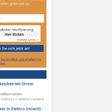
allen jederzeit zu
oboter-Verifizierung
Hier klicken
Friendly
Captcha ⇗
Sie sich jetzt an!
n kurzen Blick und erhalten Sie
nen.
Netzbetrieb Strom
Haßloch GmbH
n Haßloch (+1 weiterer Standort)
ker:in Elektro (m/w/d) -