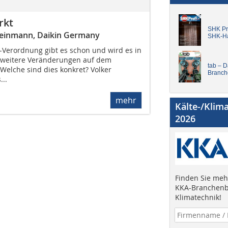
rkt
SHK Pro
Weinmann, Daikin Germany
SHK-H
-Verordnung gibt es schon und wird es in
weitere Veränderungen auf dem
tab – 
Welche sind dies konkret? Volker
Branch
..
mehr
Kälte-/Klim
2026
Finden Sie mehr
KKA-Branchenb
Klimatechnik!