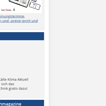
einungstermine,
 und -preise (print und
älte Klima Aktuell
 sich das
chnik gratis dazu!
chmagazine