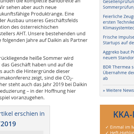
dkunden die komplette Bandbreite an
Gesellenprüfun
 Wir sehen aber auch neue
Sommerprüfung
kunftsfähige Produktrange. Eine
Feierliche Zeug
 der Ausbau unseres Geschäftsfelds
ersten Technik
ation des österreichischen
Klimasystemtec
tellers AHT. Unsere bestehenden und
Frische Impuls
 folgenden Jahre auf Daikin als Partner
Startups auf de
Aggreko baut P
urückliegende heiße Sommer wird
neuem Standort
 das Geschäft haben und auf die
BDR Thermea sc
s auch die Hintergründe dieser
Übernahme der 
imakonferenz zeigt, sind die CO
-
ab
2
er steht auch das Jahr 2019 bei Daikin
» Weitere News
Reduzierung – in der Hoffnung hier
spiel voranzugehen.
KKA-
tikel erschien in
/2019
✓ Einmal im M
✓ Heft-Highli