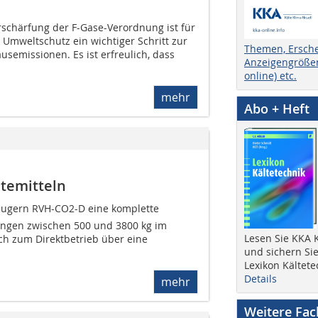
rschärfung der F-Gase-Verordnung ist für
 Umweltschutz ein wichtiger Schritt zur
Themen, Ersch
semissionen. Es ist erfreulich, dass
Anzeigengrößen
online) etc.
mehr
Abo + Heft
ltemitteln
eugern RVH-CO2-D eine komplette
ungen zwischen 500 und 3800 kg im
Lesen Sie KKA K
ch zum Direktbetrieb über eine
und sichern Sie
Lexikon Kältete
Details
mehr
Weitere Fa