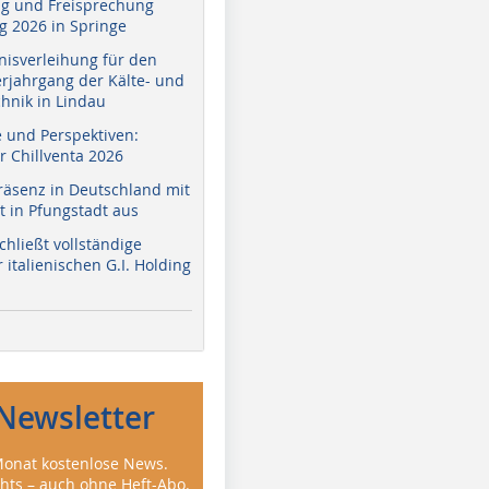
g und Freisprechung
 2026 in Springe
nisverleihung für den
erjahrgang der Kälte- und
hnik in Lindau
e und Perspektiven:
r Chillventa 2026
räsenz in Deutschland mit
 in Pfungstadt aus
hließt vollständige
italienischen G.I. Holding
Newsletter
onat kostenlose News.
ghts – auch ohne Heft-Abo.