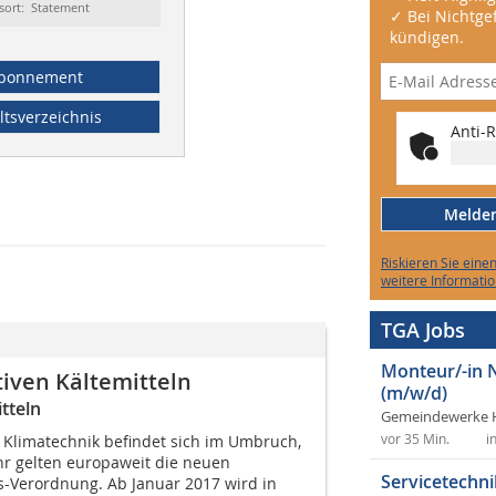
sort: Statement
✓ Bei Nichtgef
kündigen.
bonnement
ltsverzeichnis
Anti-R
Melden 
Riskieren Sie eine
weitere Informatio
TGA Jobs
Monteur/-in 
iven Kältemitteln
(m/w/d)
tteln
Gemeindewerke 
d Klimatechnik befindet sich im Umbruch,
vor 35 Min.
i
hr gelten europaweit die neuen
Servicetechni
-Verordnung. Ab Januar 2017 wird in