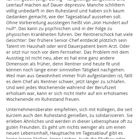
Leerlauf machen auf Dauer depressiv. Manche schlittern
völlig unbedarft in den Ruhestand und haben sich kaum
Gedanken gemacht, wie der Tagesablauf aussehen soll.
Ohne Vorbereitung aussteigen heißt von „Von Hundert auf
null“. Das kann zu psychischen und in der Folge zu
physischen Krankheiten führen. Der Rentnerschock hat viele
Gesichter: Der frühere Senior-Chef entdeckt plötzlich sein
Talent im Haushalt oder wird Dauerpatient beim Arzt. Oder
er sitzt nur noch vor dem Fernseher. Das Problem mit dem
Ausstieg ist nicht neu, aber es hat eine ganz andere
Dimension als früher, denn Rentner sind heute fit und
können noch lange einer sinnvollen Tätigkeit nachgehen.
Weil man aus Gewohnheit immer früh aufgestanden ist, fällt
es dem Chef als Rentner schwer, jetzt länger zu schlafen.
Und weil jedes Wochenende während der Berufszeit
erholsam war, kann er sich nicht mehr auf ein erholsames
Wochenende im Ruhestand freuen.
Unternehmensberater empfehlen, sich mit Kollegen, die seit
kurzem auch den Ruhestand genießen, zu solidarisieren. Sie
erleben Ähnliches und werden in dieser Lebensphase oft zu
guten Freunden. Es geht um nichts weniger als um einen
neuen Lebensinhalt, Hauptsache im Tagesablauf gibt es
keine leeren Stellen, keine Löcher. Auch die Ehefrau oder