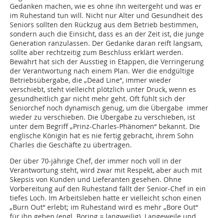
Gedanken machen, wie es ohne ihn weitergeht und was er
im Ruhestand tun will. Nicht nur Alter und Gesundheit des
Seniors sollten den Rückzug aus dem Betrieb bestimmen,
sondern auch die Einsicht, dass es an der Zeit ist, die junge
Generation ranzulassen. Der Gedanke daran reift langsam,
sollte aber rechtzeitig zum Beschluss erklärt werden.
Bewährt hat sich der Ausstieg in Etappen, die Verringerung
der Verantwortung nach einem Plan. Wer die endgültige
Betriebsübergabe, die „Dead Line“, immer wieder
verschiebt, steht vielleicht plötzlich unter Druck, wenn es
gesundheitlich gar nicht mehr geht. Oft fühlt sich der
Seniorchef noch dynamisch genug, um die Übergabe immer
wieder zu verschieben. Die Übergabe zu verschieben, ist
unter dem Begriff „Prinz-Charles-Phänomen“ bekannt. Die
englische Königin hat es nie fertig gebracht, ihrem Sohn
Charles die Geschäfte zu übertragen.
Der über 70-jährige Chef, der immer noch voll in der
Verantwortung steht, wird zwar mit Respekt, aber auch mit
Skepsis von Kunden und Lieferanten gesehen. Ohne
Vorbereitung auf den Ruhestand fällt der Senior-Chef in ein
tiefes Loch. Im Arbeitsleben hatte er vielleicht schon einen
„Burn Out“ erlebt; im Ruhestand wird es mehr „Bore Out“
für ihn geben (engl. Boring = langweilig). Langeweile und