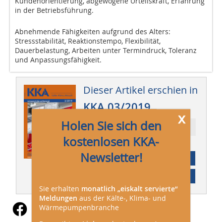
Kundenorientierung, abgewogene Urteilskraft, Erfahrung
in der Betriebsführung.
Abnehmende Fähigkeiten aufgrund des Alters:
Stressstabilität, Reaktionstempo, Flexibilität,
Dauerbelastung, Arbeiten unter Termindruck, Toleranz
und Anpassungsfähigkeit.
Dieser Artikel erschien in
KKA 03/2019
x
Holen Sie sich den
Ressort: Betrieb
kostenlosen KKA-
Newsletter!
Abonnement
Inhaltsverzeichnis
Sie erhalten
monatlich „eiskalt servierte“
Meldungen
aus der Kälte-, Klima- und
Wärmepumpenbranche