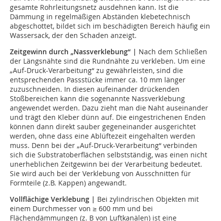
gesamte Rohrleitungsnetz ausdehnen kann. Ist die
Dämmung in regelmäßigen Abständen klebetechnisch
abgeschottet, bildet sich im beschädigten Bereich häufig ein
Wassersack, der den Schaden anzeigt.
Zeitgewinn durch „Nassverklebung“ |
Nach dem Schließen
der Längsnähte sind die Rundnähte zu verkleben. Um eine
„Auf-Druck-Verarbeitung“ zu gewährleisten, sind die
entsprechenden Passstücke immer ca. 10 mm länger
zuzuschneiden. In diesen aufeinander drückenden
Stoßbereichen kann die sogenannte Nassverklebung
angewendet werden. Dazu zieht man die Naht auseinander
und trägt den Kleber dünn auf. Die eingestrichenen Enden
können dann direkt sauber gegeneinander ausgerichtet
werden, ohne dass eine Ablüftezeit eingehalten werden
muss. Denn bei der „Auf-Druck-Verarbeitung“ verbinden
sich die Substratoberflächen selbstständig, was einen nicht
unerheblichen Zeitgewinn bei der Verarbeitung bedeutet.
Sie wird auch bei der Verklebung von Ausschnitten für
Formteile (z.B. Kappen) angewandt.
Vollflächige Verklebung |
Bei zylindrischen Objekten mit
einem Durchmesser von ≥ 600 mm und bei
Flächendämmungen (z. B von Luftkanälen) ist eine