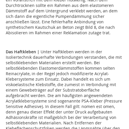
Durchtrocknen sollte ein Rahmen aus dem elastomeren
Dämmstoff auf dem Untergrund verklebt werden, an dem
sich dann die eigentliche Pumpendämmung sicher
anschließen lässt. Eine fehlerhafte Anbindung von
synthetischem Kautschuk an Beton zeigt Bild 8, die nach
Abisolieren im Rahmen einer Reklamation zutage trat.
Das Haftkleben |
Unter Haftkleben werden in der
Isoliertechnik dauerhafte Verbindungen verstanden, die mit
selbstklebenden Materialien erstellt werden. Bei
selbstklebenden Elastomerdämmstoffen kommen selten
Reinacrylate, in der Regel jedoch modifizierte Acrylat-
Klebersysteme zum Einsatz. Dabei handelt es sich um
viskoelastische Klebstoffe, die zumeist in Verbindung mit
einem Gewebeträger auf der Substratoberfläche
aufgebracht werden. Die am häufigsten angewendeten
Acrylatklebersysteme sind sogenannte PSA-Kleber (Pressure
Sensitive Adhesive). In diesem Fall gilt: nomen est omen,
denn genau dieser Effekt der unter Druck aufgebauten
Adhäsionskräfte ist maßgeblich bei der Verarbeitung von
selbstklebenden Materialien. Nach Entfernen der
Klebeflächenschutzfolien werden die Längsnähte über den