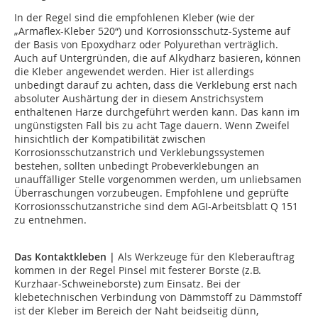
In der Regel sind die empfohlenen Kleber (wie der
„Armaflex-Kleber 520“) und Korrosionsschutz-Systeme auf
der Basis von Epoxydharz oder Polyurethan verträglich.
Auch auf Untergründen, die auf Alkydharz basieren, können
die Kleber angewendet werden. Hier ist allerdings
unbedingt darauf zu achten, dass die Verklebung erst nach
absoluter Aushärtung der in diesem Anstrichsystem
enthaltenen Harze durchgeführt werden kann. Das kann im
ungünstigsten Fall bis zu acht Tage dauern. Wenn Zweifel
hinsichtlich der Kompatibilität zwischen
Korrosionsschutzanstrich und Verklebungssystemen
bestehen, sollten unbedingt Probeverklebungen an
unauffälliger Stelle vorgenommen werden, um unliebsamen
Überraschungen vorzubeugen. Empfohlene und geprüfte
Korrosionsschutzanstriche sind dem AGI-Arbeitsblatt Q 151
zu entnehmen.
Das Kontaktkleben |
Als Werkzeuge für den Kleberauftrag
kommen in der Regel Pinsel mit festerer Borste (z.B.
Kurzhaar-Schweineborste) zum Einsatz. Bei der
klebetechnischen Verbindung von Dämmstoff zu Dämmstoff
ist der Kleber im Bereich der Naht beidseitig dünn,