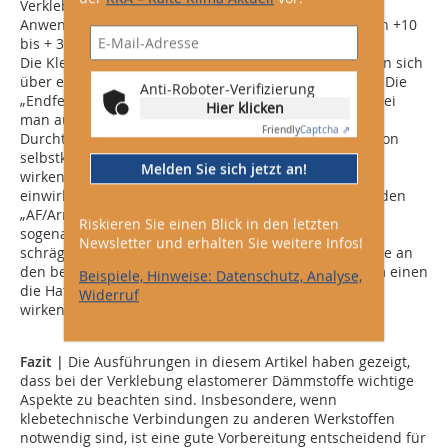
Verklebungssysteme tendenziell niedrigviskos ein.
Anwendungen außerhalb des Temperaturbereichs von +10
bis + 35 °C sind daher zu vermeiden.
Die Klebekräfte von modifizierten Acrylatklebern bauen sich
über einen Zeitraum von 24 Stunden noch weiter auf. Die
Anti-Roboter-Verifizierung
„Endfestigkeit“ steigt nochmals um ca. 5 bis 10 %, wobei
Hier klicken
man aufgrund ihrer Viskoelastizität nicht von einer
Friendly
Captcha ⇗
Durchtrocknungszeit sprechen kann. Bei der Installation
selbstklebender Elastomerschläuche sind dauerhaft
Melden Sie sich jetzt an!
wirkende Schälkräfte zu vermeiden, die auf die Nähte
einwirken. Um diesen Kräften entgegenzuwirken, werden
„AF/Armaflex“-Schläuche (
www.armacell.de
) mit einem
Riskieren Sie einen Blick in den letzten
sogenannten Tangentialschnitt angeboten. Durch die
Newsletter und erhalten Sie weitere Infos!
schräge Schnittführung vergrößert sich die Klebefläche an
den beiden Sei­ten der Naht. Dadurch erhöht sich zum einen
Beispiele, Hinweise: Datenschutz, Analyse,
die Haftfähigkeit und zum anderen wird die negativ
Widerruf
wirkende Zugspannung reduziert.
Fazit |
Die Ausführungen in diesem Artikel haben gezeigt,
dass bei der Verklebung elastomerer Dämmstoffe wichtige
Aspekte zu beachten sind. Insbesondere, wenn
klebetechnische Verbindungen zu anderen Werkstoffen
notwendig sind, ist eine gute Vorbereitung entscheidend für