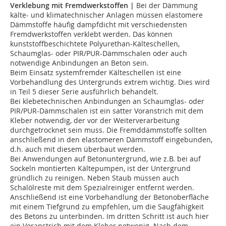
Verklebung mit Fremdwerkstoffen |
Bei der Dämmung
kälte- und klimatechnischer Anlagen müssen elastomere
Dämmstoffe häufig dampfdicht mit verschiedensten
Fremdwerkstoffen verklebt werden. Das können
kunststoffbeschichtete Polyurethan-Kälteschellen,
Schaumglas- oder PIR/PUR-Dämmschalen oder auch
notwendige Anbindungen an Beton sein.
Beim Einsatz systemfremder Kälteschellen ist eine
Vorbehandlung des Untergrunds extrem wichtig. Dies wird
in Teil 5 dieser Serie ausführlich behandelt.
Bei klebetechnischen Anbindungen an Schaumglas- oder
PIR/PUR-Dämmschalen ist ein satter Voranstrich mit dem
Kleber notwendig, der vor der Weiterverarbeitung
durchgetrocknet sein muss. Die Fremddämmstoffe sollten
anschließend in den elastomeren Dämmstoff eingebunden,
d.h. auch mit diesem überbaut werden.
Bei Anwendungen auf Betonuntergrund, wie z.B. bei auf
Sockeln montierten Kältepumpen, ist der Untergrund
gründlich zu reinigen. Neben Staub müssen auch
Schalölreste mit dem Spezialreiniger entfernt werden.
Anschließend ist eine Vorbehandlung der Betonoberfläche
mit einem Tiefgrund zu empfehlen, um die Saugfähigkeit
des Betons zu unterbinden. Im dritten Schritt ist auch hier
ein Voranstrich mit dem Kleber notwenig. Nach dem