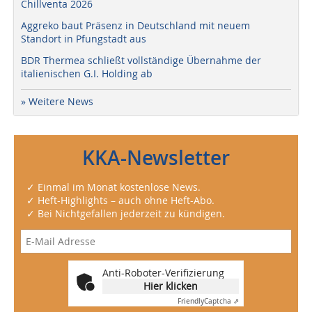
Chillventa 2026
Aggreko baut Präsenz in Deutschland mit neuem
Standort in Pfungstadt aus
BDR Thermea schließt vollständige Übernahme der
italienischen G.I. Holding ab
» Weitere News
KKA-Newsletter
✓ Einmal im Monat kostenlose News.
✓ Heft-Highlights – auch ohne Heft-Abo.
✓ Bei Nichtgefallen jederzeit zu kündigen.
Anti-Roboter-Verifizierung
Hier klicken
Friendly
Captcha ⇗