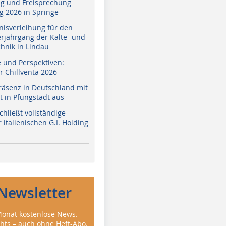
g und Freisprechung
 2026 in Springe
nisverleihung für den
erjahrgang der Kälte- und
hnik in Lindau
e und Perspektiven:
r Chillventa 2026
räsenz in Deutschland mit
 in Pfungstadt aus
hließt vollständige
italienischen G.I. Holding
Newsletter
onat kostenlose News.
ghts – auch ohne Heft-Abo.