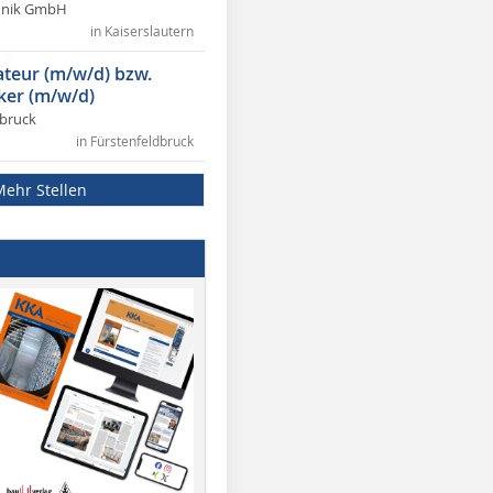
chnik GmbH
in Kaiserslautern
lateur (m/w/d) bzw.
ker (m/w/d)
dbruck
in Fürstenfeldbruck
Mehr Stellen