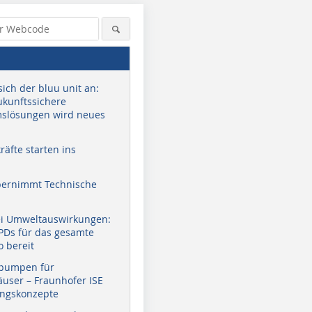
sich der bluu unit an:
zukunftssichere
slösungen wird neues
äfte starten ins
bernimmt Technische
ei Umweltauswirkungen:
EPDs für das gesamte
o bereit
pumpen für
user – Fraunhofer ISE
ungskonzepte