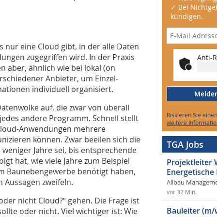
✓ Bei Nichtgef
kündigen.
s nur eine Cloud gibt, in der alle Daten
ungen zugegriffen wird. In der Praxis
Anti-R
 aber, ähnlich wie bei lokal (on
rschiedener Anbieter, um Einzel-
ationen individuell organisiert.
Melden 
atenwolke auf, die zwar von überall
Riskieren Sie eine
r jedes andere Programm. Schnell stellt
weitere Informatio
 Cloud-Anwendungen mehrere
izieren können. Zwar beeilen sich die
TGA Jobs
e weniger Jahre sei, bis entsprechende
lgt hat, wie viele Jahre zum Beispiel
Projektleite
im Baunebengewerbe benötigt haben,
Energetische
n Aussagen zweifeln.
Allbau Manageme
vor 32 Min.
oder nicht Cloud?“ gehen. Die Frage ist
Bauleiter (m/
lte oder nicht. Viel wichtiger ist: Wie