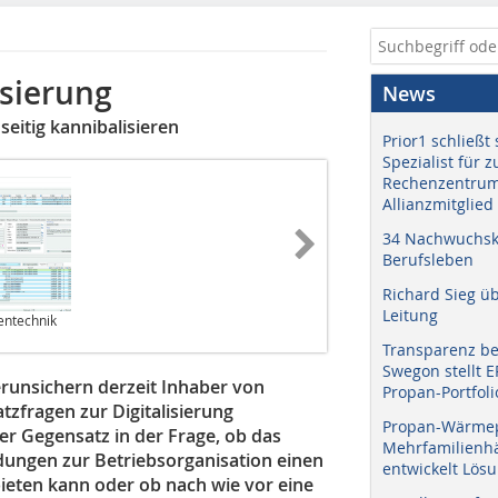
isierung
News
eitig kannibalisieren
Prior1 schließt 
Spezialist für 
Rechenzentrum
Allianzmitglied
34 Nachwuchskr
Berufsleben
Richard Sieg ü
Leitung
tentechnik
Transparenz b
Swegon stellt 
erunsichern derzeit Inhaber von
Propan-Portfoli
zfragen zur Digitalisierung
Propan-Wärme
er Gegensatz in der Frage, ob das
Mehrfamilienhä
ngen zur Betriebsorganisation einen
entwickelt Lös
eten kann oder ob nach wie vor eine