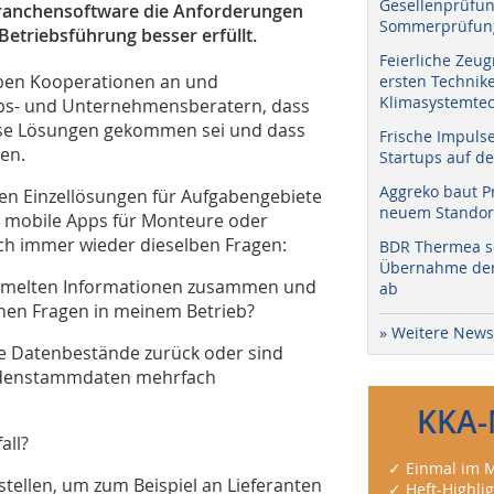
Gesellenprüfun
 Branchensoftware die Anforderungen
Sommerprüfung
Betriebsführung besser erfüllt.
Feierliche Zeug
eben Kooperationen an und
ersten Technik
Klimasystemtec
ebs- und Unternehmensberatern, dass
diese Lösungen gekommen sei und dass
Frische Impuls
en.
Startups auf de
Aggreko baut P
en Einzellösungen für Aufgabengebiete
neuem Standort
r, mobile Apps für Monteure oder
ch immer wieder dieselben Fragen:
BDR Thermea sc
Übernahme der 
ammelten Informationen zusammen und
ab
ichen Fragen in meinem Betrieb?
» Weitere News
me Datenbestände zurück oder sind
undenstammdaten mehrfach
KKA-
all?
✓ Einmal im M
stellen, um zum Beispiel an Lieferanten
✓ Heft-Highli