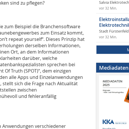
nken sind zu pflegen?
Salvia Elektrote
vor 32 Min.
Elektroinstal
Elektrotechni
ie zum Beispiel die Branchensoftware
Stadt Fürstenfel
es Baunebengewerbes zum Einsatz kommt,
vor 32 Min.
’t repeat yourself“. Dieses Prinzip hat
erholungen derselben Informationen,
einen Ort, an dem Informationen
klarheiten darüber, welche
 Datenbankspezialisten sprechen bei
Mediadaten
nt Of Truth (SPOT)“, dem einzigen
erden alle Apps und Einzelanwendungen
stellt sich die Frage nach Aktualität
ttstellen zwischen
hevoll und fehleranfällig
 von Anwendungen verschiedener