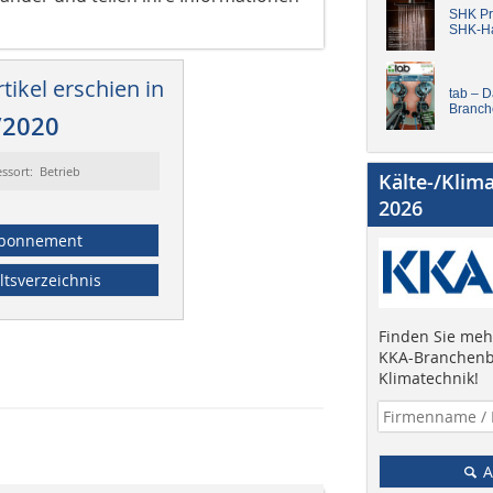
SHK Pro
SHK-H
tikel erschien in
tab – 
Branch
/2020
ssort: Betrieb
Kälte-/Klim
2026
bonnement
ltsverzeichnis
Finden Sie mehr
KKA-Branchenb
Klimatechnik!
A