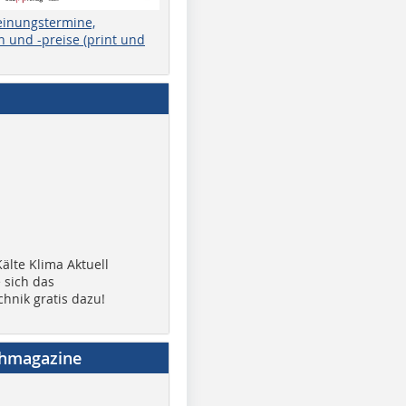
einungstermine,
 und -preise (print und
älte Klima Aktuell
 sich das
chnik gratis dazu!
chmagazine