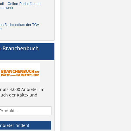
fi – Online-Portal für das
andwerk
Das Fachmedium der TGA-
e
a-Branchenbuch
 als 4.000 Anbieter im
uch der Kälte- und
nbieter finden!