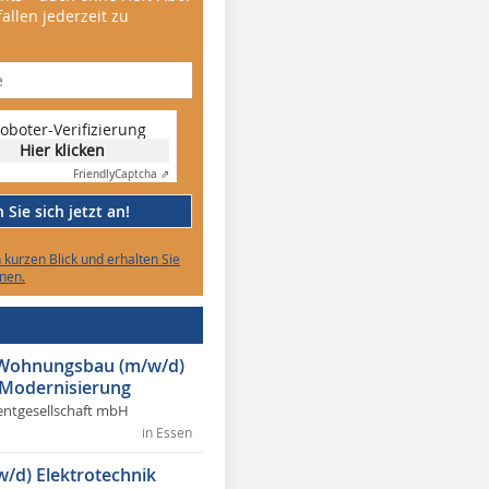
allen jederzeit zu
oboter-Verifizierung
Hier klicken
Friendly
Captcha ⇗
Sie sich jetzt an!
n kurzen Blick und erhalten Sie
nen.
r Wohnungsbau (m/w/d)
 Modernisierung
ntgesellschaft mbH
in Essen
w/d) Elektrotechnik