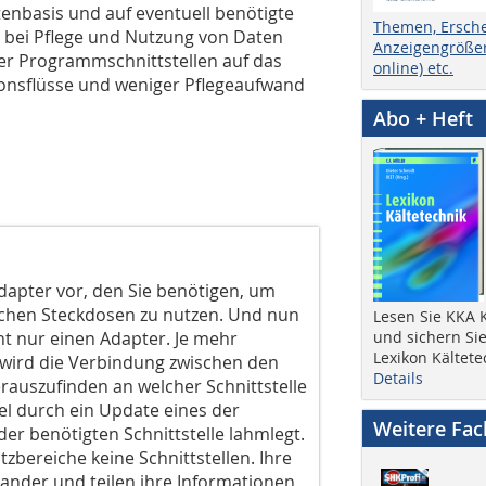
atenbasis und auf eventuell benötigte
Themen, Ersch
r bei Pflege und Nutzung von Daten
Anzeigengrößen
er Programmschnittstellen auf das
online) etc.
tionsflüsse und weniger Pflegeaufwand
Abo + Heft
 Adapter vor, den Sie benötigen, um
ischen Steckdosen zu nutzen. Und nun
Lesen Sie KKA K
cht nur einen Adapter. Je mehr
und sichern Sie
Lexikon Kältete
r wird die Verbindung zwischen den
Details
auszufinden an welcher Schnittstelle
piel durch ein Update eines der
Weitere Fa
r benötigten Schnittstelle lahmlegt.
tzbereiche keine Schnittstellen. Ihre
nder und teilen ihre Informationen