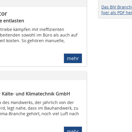
Das BIV Branc
tor
hier als PDF he
e entlasten
riebe kämpfen mit ineffizienten
rbeitenden sowohl im Büro als auch auf
Zeit kosten. So gehören manuelle,
mehr
er Kälte- und Klimatechnik GmbH
x des Handwerks, der jährlich von der
ird, legt nahe, dass im Bauhandwerk, zu
ima-Branche gehört, noch viel Luft nach
mehr