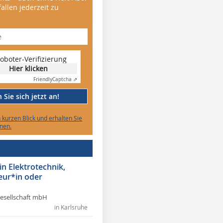
allen jederzeit zu
oboter-Verifizierung
Hier klicken
Friendly
Captcha ⇗
Sie sich jetzt an!
n kurzen Blick und erhalten Sie
nen.
in Elektrotechnik,
eur*in oder
Gesellschaft mbH
in Karlsruhe