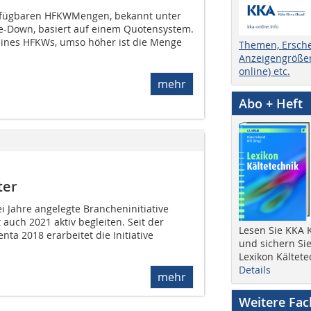
rfügbaren HFKW­Mengen, bekannt unter
Down, basiert auf einem Quotensystem.
eines HFKWs, umso höher ist die Menge
Themen, Ersch
Anzeigengrößen
online) etc.
mehr
Abo + Heft
ter
i Jahre angelegte Brancheninitiative
 auch 2021 aktiv begleiten. Seit der
Lesen Sie KKA K
nta 2018 erarbeitet die Initiative
und sichern Sie
Lexikon Kältete
Details
mehr
Weitere Fa