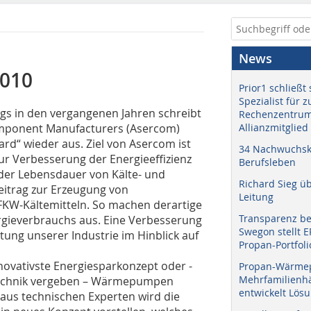
News
2010
Prior1 schließt 
Spezialist für 
gs in den vergangenen Jahren schreibt
Rechenzentrum
Component Manufacturers (Asercom)
Allianzmitglied
rd“ wieder aus. Ziel von Asercom ist
34 Nachwuchskr
ur Verbesserung der Energieeffizienz
Berufsleben
der Lebensdauer von Kälte- und
Richard Sieg ü
eitrag zur Erzeugung von
Leitung
FKW-Kältemitteln. So machen derartige
Transparenz b
rgieverbrauchs aus. Eine Verbesserung
Swegon stellt 
rtung unserer Industrie im Hinblick auf
Propan-Portfoli
nnovativste Energiesparkonzept oder -
Propan-Wärme
Mehrfamilienhä
atechnik vergeben – Wärmepumpen
entwickelt Lös
aus technischen Experten wird die