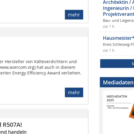
Architektin / 
Ingenieurin /
Projektverant
mehr
Bau- und Liegens
vor 1 h
Hausmeister*
Kreis Schleswig-F
vor 1 h
r Hersteller von Kälteverdichtern und
www.asercom.org) hat auch in diesem
ierten Energy Efficiency Award verliehen.
Mediadaten
mehr
d R507A!
end handeln