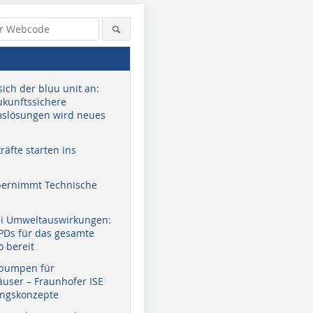
sich der bluu unit an:
zukunftssichere
slösungen wird neues
äfte starten ins
bernimmt Technische
ei Umweltauswirkungen:
EPDs für das gesamte
o bereit
pumpen für
user – Fraunhofer ISE
ungskonzepte