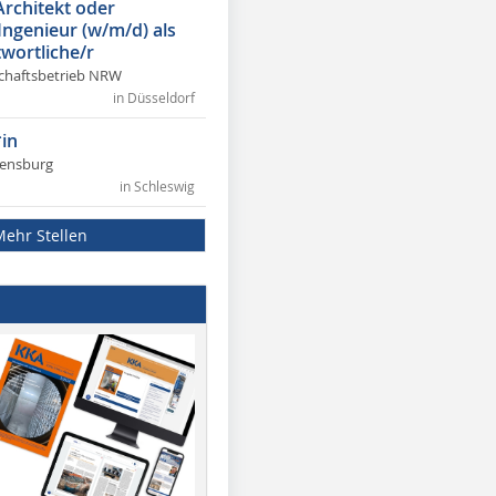
Architekt oder
 Ingenieur (w/m/d) als
wortliche/r
chaftsbetrieb NRW
in Düsseldorf
in
lensburg
in Schleswig
Mehr Stellen