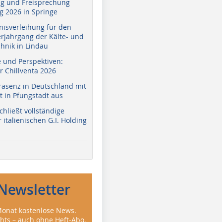
g und Freisprechung
 2026 in Springe
nisverleihung für den
erjahrgang der Kälte- und
hnik in Lindau
e und Perspektiven:
r Chillventa 2026
räsenz in Deutschland mit
 in Pfungstadt aus
hließt vollständige
italienischen G.I. Holding
Newsletter
onat kostenlose News.
ghts – auch ohne Heft-Abo.