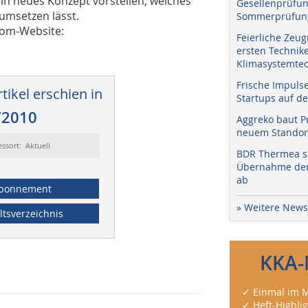
 neues Konzept vorstellen, welches
Gesellenprüfun
 umsetzen lässt.
Sommerprüfung
rcom-Website:
Feierliche Zeug
ersten Technik
Klimasystemtec
Frische Impuls
tikel erschien in
Startups auf de
/2010
Aggreko baut P
neuem Standort
essort: Aktuell
BDR Thermea sc
Übernahme der 
ab
bonnement
» Weitere News
ltsverzeichnis
KKA-
✓ Einmal im M
✓ Heft-Highli