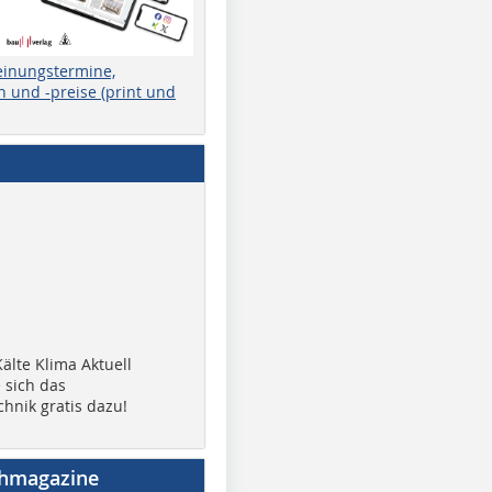
einungstermine,
 und -preise (print und
älte Klima Aktuell
 sich das
chnik gratis dazu!
chmagazine