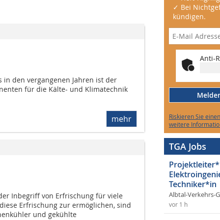
✓ Bei Nichtgef
kündigen.
Anti-R
 in den vergangenen Jahren ist der
enten für die Kälte- und Klimatechnik
Melden 
Riskieren Sie eine
mehr
weitere Informatio
TGA Jobs
Projektleiter*
Elektroingeni
Techniker*in
Albtal-Verkehrs-
er Inbegriff von Erfrischung für viele
iese Erfrischung zur ermöglichen, sind
vor 1 h
chenkühler und gekühlte