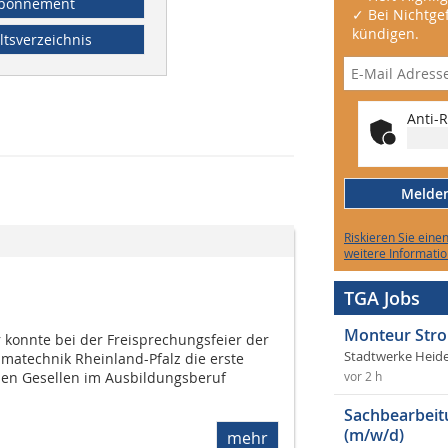
bonnement
✓ Bei Nichtgef
kündigen.
ltsverzeichnis
Anti-R
Melden 
Riskieren Sie eine
weitere Informatio
TGA Jobs
Monteur Stro
 konnte bei der Freisprechungsfeier der
Stadtwerke Heid
imatechnik Rheinland-Pfalz die erste
en Gesellen im Ausbildungsberuf
vor 2 h
Sachbearbeit
(m/w/d)
mehr