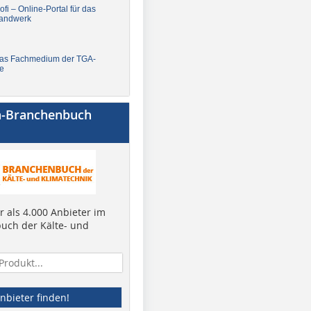
fi – Online-Portal für das
andwerk
Das Fachmedium der TGA-
e
a-Branchenbuch
 als 4.000 Anbieter im
uch der Kälte- und
nbieter finden!