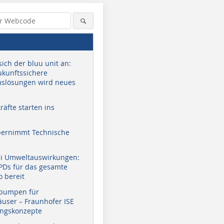
sich der bluu unit an:
zukunftssichere
slösungen wird neues
äfte starten ins
bernimmt Technische
ei Umweltauswirkungen:
EPDs für das gesamte
o bereit
pumpen für
user – Fraunhofer ISE
ungskonzepte