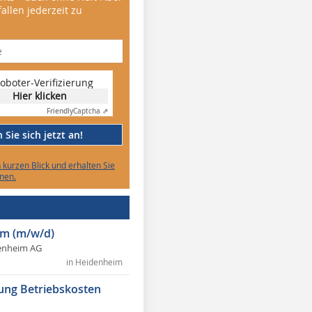
allen jederzeit zu
oboter-Verifizierung
Hier klicken
Friendly
Captcha ⇗
Sie sich jetzt an!
n kurzen Blick und erhalten Sie
nen.
m (m/w/d)
enheim AG
in Heidenheim
ung Betriebskosten