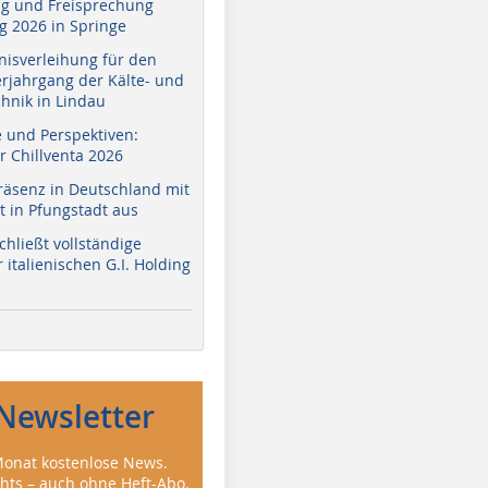
g und Freisprechung
 2026 in Springe
nisverleihung für den
erjahrgang der Kälte- und
hnik in Lindau
e und Perspektiven:
r Chillventa 2026
räsenz in Deutschland mit
 in Pfungstadt aus
hließt vollständige
italienischen G.I. Holding
Newsletter
onat kostenlose News.
ghts – auch ohne Heft-Abo.