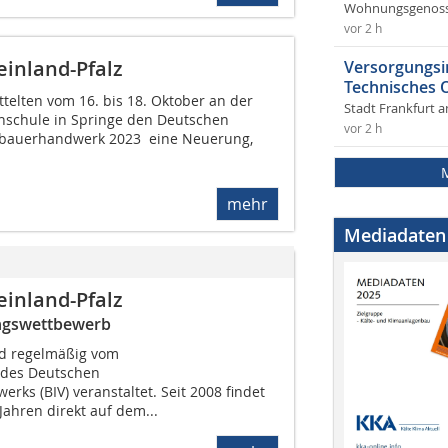
Wohnungsgenosse
vor 2 h
inland-Pfalz
Versorgungsi
Technisches
telten vom 16. bis 18. Oktober an der
Stadt Frankfurt 
hschule in Springe den Deutschen
vor 2 h
bauerhandwerk 2023  eine Neuerung,
mehr
Mediadaten
inland-Pfalz
ungswettbewerb
rd regelmäßig vom
des Deutschen
ks (BIV) veranstaltet. Seit 2008 findet
-Jahren direkt auf dem...