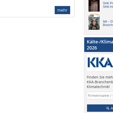
SHK Pro
SHK-H
mehr
tab – 
Branch
Kälte-/Klim
2026
Finden Sie mehr
KKA-Branchenb
Klimatechnik!
A