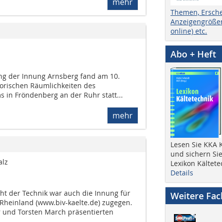
mehr
Themen, Ersch
Anzeigengrößen
online) etc.
Abo + Heft
ng der Innung Arnsberg fand am 10.
torischen Räumlichkeiten des
in Fröndenberg an der Ruhr statt...
mehr
Lesen Sie KKA K
und sichern Sie
alz
Lexikon Kältete
Details
ht der Technik war auch die Innung für
Weitere Fa
 Rheinland (www.biv-kaelte.de) zugegen.
 und Torsten March präsentierten