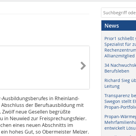
News
Prior1 schließt 
Spezialist für 
Rechenzentrum
Allianzmitglied
34 Nachwuchskr
Berufsleben
Richard Sieg ü
Leitung
Transparenz b
-Ausbildungsberufes in Rheinland-
Swegon stellt 
n Abschluss der Berufsausbildung mit
Propan-Portfoli
 Zwölf neue Gesellen begrüßte
Propan-Wärme
ou in Neuwied zur Freisprechungsfeier.
Mehrfamilienhä
ichen eines neuen Abschnitts im
entwickelt Lös
 ein hohes Gut, so Obermeister Melzer.