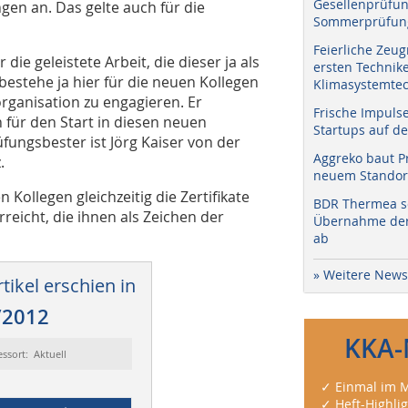
Gesellenprüfun
gen an. Das gelte auch für die
Sommerprüfung
Feierliche Zeug
e geleistete Arbeit, die dieser ja als
ersten Technik
 bestehe ja hier für die neuen Kollegen
Klimasystemtec
rganisation zu engagieren. Er
Frische Impuls
für den Start in diesen neuen
Startups auf de
üfungsbester ist Jörg Kaiser von der
Aggreko baut P
.
neuem Standort
ollegen gleichzeitig die Zertifikate
BDR Thermea sc
eicht, die ihnen als Zeichen der
Übernahme der 
ab
» Weitere News
tikel erschien in
/2012
KKA-
essort: Aktuell
✓ Einmal im M
✓ Heft-Highli