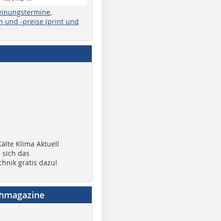
einungstermine,
 und -preise (print und
älte Klima Aktuell
 sich das
chnik gratis dazu!
chmagazine