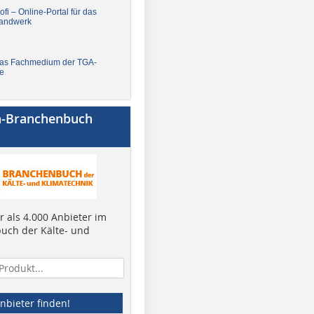
fi – Online-Portal für das
andwerk
Das Fachmedium der TGA-
e
a-Branchenbuch
 als 4.000 Anbieter im
uch der Kälte- und
nbieter finden!