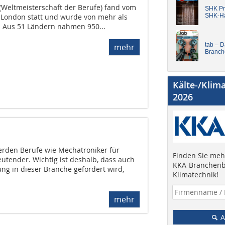
 (Weltmeisterschaft der Berufe) fand vom
SHK Pro
n London statt und wurde von mehr als
SHK-H
. Aus 51 Ländern nahmen 950...
tab – 
mehr
Branch
Kälte-/Klim
2026
rden Berufe wie Mechatroniker für
Finden Sie mehr
utender. Wichtig ist deshalb, dass auch
KKA-Branchenb
ng in dieser Branche gefördert wird,
Klimatechnik!
mehr
A