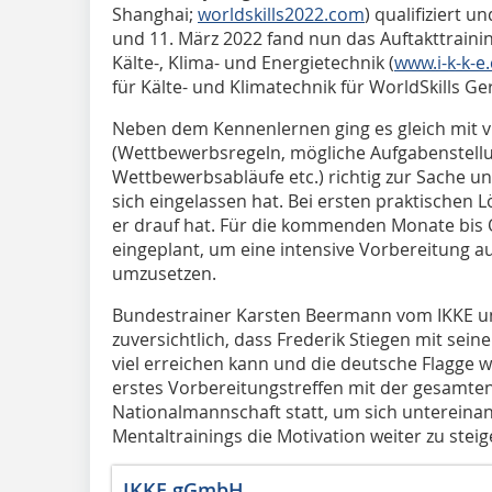
Shanghai;
worldskills2022.com
) qualifiziert u
und 11. März 2022 fand nun das Auftakttraini
Kälte-, Klima- und Energietechnik (
www.i-k-k-e
für Kälte- und Klimatechnik für WorldSkills Ger
Neben dem Kennenlernen ging es gleich mit v
(Wettbewerbsregeln, mögliche Aufgabenstellu
Wettbewerbsabläufe etc.) richtig zur Sache un
sich eingelassen hat. Bei ersten praktischen 
er drauf hat. Für die kommenden Monate bis 
eingeplant, um eine intensive Vorbereitung a
umzusetzen.
Bundestrainer Karsten Beermann vom IKKE un
zuversichtlich, dass Frederik Stiegen mit sei
viel erreichen kann und die deutsche Flagge we
erstes Vorbereitungstreffen mit der gesamte
Nationalmannschaft statt, um sich untereina
Mentaltrainings die Motivation weiter zu steig
IKKE gGmbH