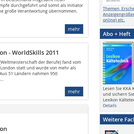
mpfe durchgeführt und somit als Initiator
Themen, Ersch
eine große Verantwortung übernommen.
Anzeigengrößen
online) etc.
mehr
Abo + Heft
n - WorldSkills 2011
 (Weltmeisterschaft der Berufe) fand vom
n London statt und wurde von mehr als
 Aus 51 Ländern nahmen 950
..
Lesen Sie KKA K
mehr
und sichern Sie
Lexikon Kältete
Details
Weitere Fa
don