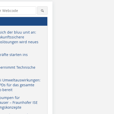
sich der bluu unit an:
zukunftssichere
slösungen wird neues
äfte starten ins
bernimmt Technische
ei Umweltauswirkungen:
EPDs für das gesamte
o bereit
pumpen für
user – Fraunhofer ISE
ungskonzepte