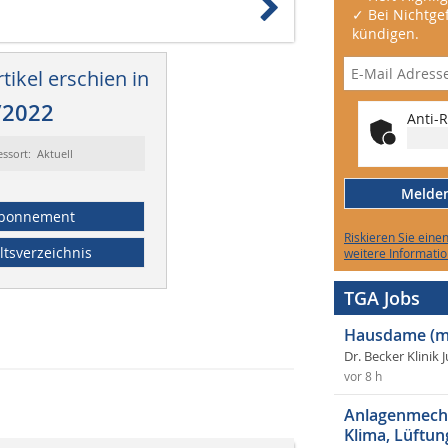
✓ Bei Nichtgef
kündigen.
tikel erschien in
/2022
Anti-R
essort: Aktuell
Melden 
bonnement
Riskieren Sie eine
ltsverzeichnis
weitere Informatio
TGA Jobs
Hausdame (m
Dr. Becker Klinik 
vor 8 h
Anlagenmecha
Klima, Lüftun