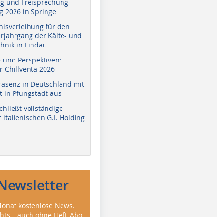
g und Freisprechung
 2026 in Springe
nisverleihung für den
erjahrgang der Kälte- und
hnik in Lindau
e und Perspektiven:
r Chillventa 2026
räsenz in Deutschland mit
 in Pfungstadt aus
hließt vollständige
italienischen G.I. Holding
Newsletter
onat kostenlose News.
ghts – auch ohne Heft-Abo.