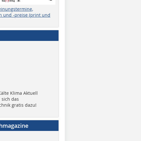
einungstermine,
 und -preise (print und
älte Klima Aktuell
 sich das
chnik gratis dazu!
chmagazine