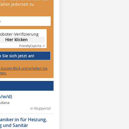
allen jederzeit zu
oboter-Verifizierung
Hier klicken
Friendly
Captcha ⇗
Sie sich jetzt an!
n kurzen Blick und erhalten Sie
nen.
/w/d)
Juliana
in Wuppertal
niker:in für Heizung,
g und Sanitär