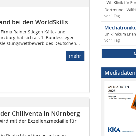
LWL-Klinik für Fo
Dortmund - Wilfri
vor 1 Tag
land bei den WorldSkills
Mechatronike
 Firma Rainer Stiegen Kälte- und
Uniklinikum Erla
rzburg hat sich als 1. Bundessieger
vor 1 Tag
sleistungswettbewerb des Deutschen...
mehr
Mediadaten
 der Chillventa in Nürnberg
wird mit der Exzellenzmedaille für
 in Deutschland insgesamt neun