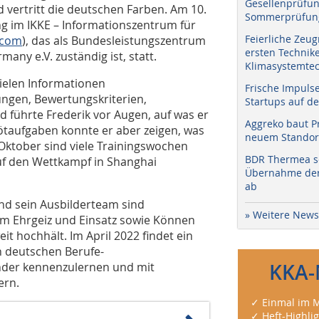
Gesellenprüfun
nd vertritt die deutschen Farben. Am 10.
Sommerprüfung
ng im IKKE – Informationszentrum für
Feierliche Zeug
.com
), das als Bundesleistungszentrum
ersten Technik
many e.V. zuständig ist, statt.
Klimasystemtec
ielen Informationen
Frische Impuls
ngen, Bewertungskriterien,
Startups auf de
d führte Frederik vor Augen, auf was er
Aggreko baut P
Lötaufgaben konnte er aber zeigen, was
neuem Standort
Oktober sind viele Trainingswochen
BDR Thermea sc
uf den Wettkampf in Shanghai
Übernahme der 
ab
d sein Ausbilderteam sind
» Weitere News
nem Ehrgeiz und Einsatz sowie Können
it hochhält. Im April 2022 findet ein
n deutschen Berufe-
nder kennenzulernen und mit
KKA-
ern.
✓ Einmal im M
✓ Heft-Highli