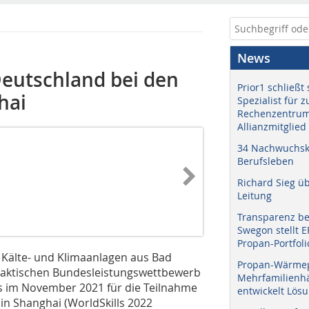
News
 Deutschland bei den
Prior1 schließt 
hai
Spezialist für 
Rechenzentrum
Allianzmitglied
34 Nachwuchskr
Berufsleben
Richard Sieg ü
Leitung
Transparenz b
Swegon stellt 
Propan-Portfoli
n Kälte- und Klimaanlagen aus Bad
Propan-Wärme
praktischen Bundesleistungswettbewerb
Mehrfamilienhä
 im November 2021 für die Teilnahme
entwickelt Lös
in Shanghai (WorldSkills 2022