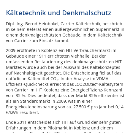
Kältetechnik und Denkmalschutz
Dipl.-Ing. Bernd Heinbokel, Carrier Kältetechnik, beschrieb
in seinem Referat einen außergewöhnlichen Supermarkt in
einem denkmalgeschützten Gebäude, in dem Kältetechnik
von Carrier zum Einsatz kommt:
2009 eröffnete in Koblenz ein HIT-Verbrauchermarkt im
Gebäude einer 1911 errichteten Viehhalle. Bei der
umfassenden Restaurierung des denkmalgeschützten HIT-
Marktes wurde auch bei der Auswahl des Kältekonzeptes
auf Nachhaltigkeit geachtet. Die Entscheidung fiel auf das
natürliche Kältemittel CO
. In der Analyse im VDMA-
2
Effizienz-Quickchecks erreicht das „CO2OLtec“-Kältesystem
von Carrier im HIT Koblenz eine Energieeffizienz-Kennzahl
von -35 %. Dies bedeutet, dass der Markt 35% effizienter ist
als ein Standardmarkt in 2009, was in einer
Energiekosteneinsparung von ca. 27 500 € pro Jahr bei 0,14
€/kWh resultiert.
Ende 2011 entscheidet sich HIT auf Grund der sehr guten
Erfahrungen in dem Pilotmarkt in Koblenz und einem