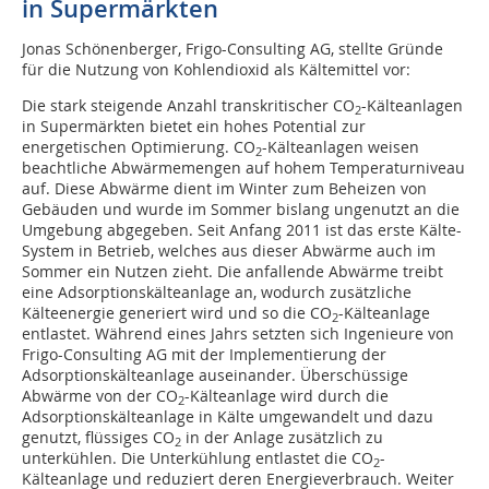
in Supermärkten
Jonas Schönenberger, Frigo-Consulting AG, stellte Gründe
für die Nutzung von Kohlendioxid als Kältemittel vor:
Die stark steigende Anzahl transkritischer CO
-Kälteanlagen
2
in Supermärkten bietet ein hohes Potential zur
energetischen Optimierung. CO
-Kälteanlagen weisen
2
beachtliche Abwärmemengen auf hohem Temperaturniveau
auf. Diese Abwärme dient im Winter zum Beheizen von
Gebäuden und wurde im Sommer bislang ungenutzt an die
Umgebung abgegeben. Seit Anfang 2011 ist das erste Kälte-
System in Betrieb, welches aus dieser Abwärme auch im
Sommer ein Nutzen zieht. Die anfallende Abwärme treibt
eine Adsorptionskälteanlage an, wodurch zusätzliche
Kälteenergie generiert wird und so die CO
-Kälteanlage
2
entlastet. Während eines Jahrs setzten sich Ingenieure von
Frigo-Consulting AG mit der Implementierung der
Adsorptionskälteanlage auseinander. Überschüssige
Abwärme von der CO
-Kälteanlage wird durch die
2
Adsorptionskälteanlage in Kälte umgewandelt und dazu
genutzt, flüssiges CO
in der Anlage zusätzlich zu
2
unterkühlen. Die Unterkühlung entlastet die CO
-
2
Kälteanlage und reduziert deren Energieverbrauch. Weiter