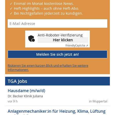
✓ Einmal im Monat kostenlose News.
✓ Heft-Highlights – auch ohne Heft-Abo.
✓ Bei Nichtgefallen jederzeit zu kündigen.
Anti-Roboter-Verifizierung
Hier klicken
Friendly
Captcha ⇗
Melden Sie sich jetzt an!
Riskieren Sie einen kurzen Blick und erhalten Sie weitere
Informationen.
TGA Jobs
Hausdame (m/w/d)
Dr. Becker Klinik Juliana
vor 9 h
in Wuppertal
Anlagenmechaniker:in für Heizung, Klima, Lüftung