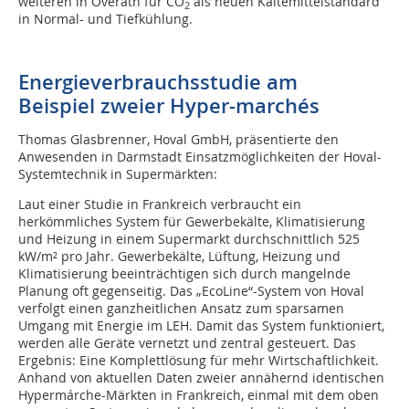
weiteren in Overath für CO
als neuen Kältemittelstandard
2
in Normal- und Tiefkühlung.
Energieverbrauchsstudie am
Beispiel zweier Hyper-marchés
Thomas Glasbrenner, Hoval GmbH, präsentierte den
Anwesenden in Darmstadt Einsatzmöglichkeiten der Hoval-
Systemtechnik in Supermärkten:
Laut einer Studie in Frankreich verbraucht ein
herkömmliches System für Gewerbekälte, Klimatisierung
und Heizung in einem Supermarkt durchschnittlich 525
kW/m² pro Jahr. Gewerbekälte, Lüftung, Heizung und
Klimatisierung beeinträchtigen sich durch mangelnde
Planung oft gegenseitig. Das „EcoLine“-System von Hoval
verfolgt einen ganzheitlichen Ansatz zum sparsamen
Umgang mit Energie im LEH. Damit das System funktioniert,
werden alle Geräte vernetzt und zentral gesteuert. Das
Ergebnis: Eine Komplettlösung für mehr Wirtschaftlichkeit.
Anhand von aktuellen Daten zweier annähernd identischen
Hypermárche-Märkten in Frankreich, einmal mit dem oben