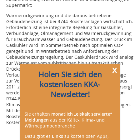
Supermarkt:
Wärmerückgewinnung und die daraus betriebene
Gebäudeheizung ist bei R744-Boosteranlagen wirtschaftlich.
Erforderlich ist eine integrierte Regelung für Gaskühler,
Verbundanlage, Ölmanagement und Wärmerückgewinnung
für Brauchwarmwasser und Gebäudeheizung. Der Druck im
Gaskühler wird im Sommerbetrieb nach optimalen COP
geregelt und im Winterbetrieb nach Anforderung der
Gebäudeheizungsregelung. Der Gaskühlerdruck wird analog
zur Wärmelast vom subkritischen bis zu transkritischen
x
Drücken angepasst. Dadurch wird eine hohe
Holen Sie sich den
Vorlauftemperatur und eine ausreichende Wärmemenge
zur Verfügung gestellt. Wärmeverbrauchsmessungen aus
kostenlosen KKA-
2011 zeigen, dass ein Supermarkt mit mehr Wärme versorgt
Newsletter!
werden kann als erforderlich. Der Energieverbrauch von
R744-Boosteranlagen ist bei mitteleuropäischen
Klimaverhältnissen besser als der von R404A-Kälteanlagen.
Mit der zusätzlichen Heizungsfunktion trägt die R744-
Sie erhalten
monatlich „eiskalt servierte“
Boosteranlage zur Verbesserung der Energie- und
Meldungen
aus der Kälte-, Klima- und
Kostensituation der Supermärkte bei.
Wärmepumpenbranche
Dazu gibt es
Links
zu kostenlosen Apps,