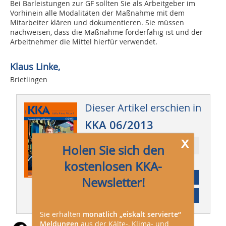
Bei Barleistungen zur GF sollten Sie als Arbeitgeber im
Vorhinein alle Modalitäten der Maßnahme mit dem
Mitarbeiter klären und dokumentieren. Sie müssen
nachweisen, dass die Maßnahme förderfähig ist und der
Arbeitnehmer die Mittel hierfür verwendet.
Klaus Linke,
Brietlingen
Dieser Artikel erschien in
KKA 06/2013
x
Ressort: Betrieb
Holen Sie sich den
kostenlosen KKA-
Abonnement
Newsletter!
Inhaltsverzeichnis
Sie erhalten
monatlich „eiskalt servierte“
Meldungen
aus der Kälte-, Klima- und