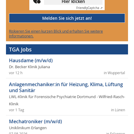
Hier klicken
Friendly
Captcha ⇗
Melden Sie sich jetzt an!
Riskieren Sie einen kurzen Blick und erhalten Sie weitere
Informationen.
TGA Jobs
Hausdame (m/w/d)
Dr. Becker Klinik Juliana
vor 12 h
in Wuppertal
Anlagenmechaniker:in für Heizung, Klima, Lüftung
und Sanitär
LWL-Klinik für Forensische Psychiatrie Dortmund - Wilfried-Rasch-
Klinik
vor 1 Tag
in Lünen
Mechatroniker (m/w/d)
Uniklinikum Erlangen
07.08.2026
in Erlangen