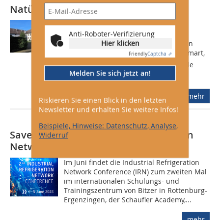
Natürlich gut
Am 25. und 26. Juni 2015 fand das
Anti-Roboter-Verifizierung
eurammon-Symposium
Hier klicken
(www.eurammon.com) in Schaffhausen
(Schweiz) statt. Unter dem Motto Be Smart,
Friendly
Captcha ⇗
Go Natural zeigten neun internationale
Melden Sie sich jetzt an!
Vortragende aktuelle...
mehr
Riskieren Sie einen Blick in den letzten
Newsletter und erhalten Sie weitere Infos!
Beispiele, Hinweise: Datenschutz, Analyse,
Save the date: Industrial Refrigeration
Widerruf
Network Conference (IRN) 2025
Im Juni findet die Industrial Refrigeration
Network Conference (IRN) zum zweiten Mal
im internationalen Schulungs- und
Trainingszentrum von Bitzer in Rottenburg-
Ergenzingen, der Schaufler Academy,...
mehr