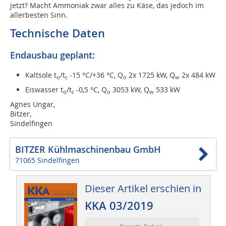
jetzt? Macht Ammoniak zwar alles zu Käse, das jedoch im
allerbesten Sinn.
Technische Daten
Endausbau geplant:
Kaltsole t
/t
-15 °C/+36 °C, Q
2x 1725 kW, Q
2x 484 kW
o
c
o
w
Eiswasser t
/t
-0,5 °C, Q
3053 kW, Q
533 kW
o
c
o
w
Agnes Ungar,
Bitzer,
Sindelfingen
BITZER Kühlmaschinenbau GmbH
71065 Sindelfingen
Dieser Artikel erschien in
KKA 03/2019