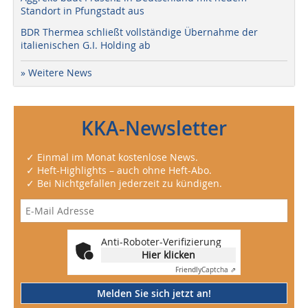
Standort in Pfungstadt aus
BDR Thermea schließt vollständige Übernahme der
italienischen G.I. Holding ab
» Weitere News
KKA-Newsletter
✓ Einmal im Monat kostenlose News.
✓ Heft-Highlights – auch ohne Heft-Abo.
✓ Bei Nichtgefallen jederzeit zu kündigen.
Anti-Roboter-Verifizierung
Hier klicken
Friendly
Captcha ⇗
Melden Sie sich jetzt an!