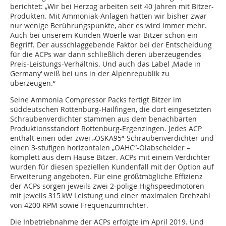
berichtet: „Wir bei Herzog arbeiten seit 40 Jahren mit Bitzer-
Produkten. Mit Ammoniak-Anlagen hatten wir bisher zwar
nur wenige Berührungspunkte, aber es wird immer mehr.
Auch bei unserem Kunden Woerle war Bitzer schon ein
Begriff. Der ausschlaggebende Faktor bei der Entscheidung
für die ACPs war dann schließlich deren überzeugendes
Preis-Leistungs-Verhältnis. Und auch das Label ‚Made in
Germany‘ weiß bei uns in der Alpenrepublik zu
überzeugen.“
Seine Ammonia Compressor Packs fertigt Bitzer im
süddeutschen Rottenburg-Hail­fingen, die dort eingesetzten
Schraubenverdichter stammen aus dem benachbarten
Produktionsstandort Rottenburg-Ergenzingen. Jedes ACP
enthält einen oder zwei „OSKA95“-Schraubenverdichter und
einen 3-stufigen horizontalen „OAHC“-Ölabscheider –
komplett aus dem Hause Bitzer. ACPs mit einem Verdichter
wurden für diesen speziellen Kundenfall mit der Option auf
Erweiterung angeboten. Für eine größtmögliche Effizienz
der ACPs sorgen jeweils zwei 2-polige Highspeedmotoren
mit jeweils 315 kW Leistung und einer maximalen Drehzahl
von 4200 RPM sowie Frequenzumrichter.
Die Inbetriebnahme der ACPs erfolgte im April 2019. Und