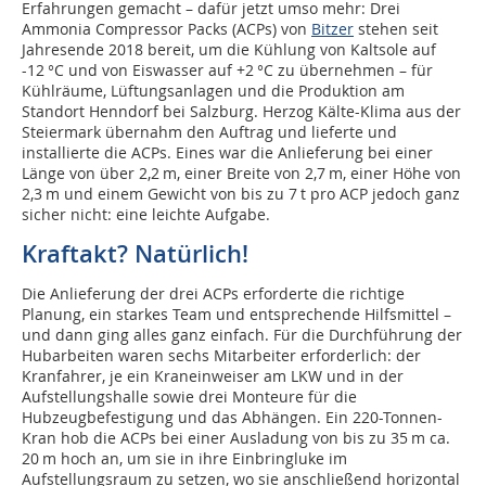
Erfahrungen gemacht – dafür jetzt umso mehr: Drei
Ammonia Compressor Packs (ACPs) von
Bitzer
stehen seit
Jahresende 2018 bereit, um die Kühlung von Kaltsole auf
-12 °C und von Eiswasser auf +2 °C zu übernehmen – für
Kühlräume, Lüftungsanlagen und die Produktion am
Standort Henndorf bei Salzburg. Herzog Kälte-Klima aus der
Steiermark übernahm den Auftrag und lieferte und
installierte die ACPs. Eines war die Anlieferung bei einer
Länge von über 2,2 m, einer Breite von 2,7 m, einer Höhe von
2,3 m und einem Gewicht von bis zu 7 t pro ACP jedoch ganz
sicher nicht: eine leichte Aufgabe.
Kraftakt? Natürlich!
Die Anlieferung der drei ACPs erforderte die richtige
Planung, ein starkes Team und entsprechende Hilfsmittel –
und dann ging alles ganz einfach. Für die Durchführung der
Hubarbeiten waren sechs Mitarbeiter erforderlich: der
Kranfahrer, je ein Kraneinweiser am LKW und in der
Aufstellungshalle sowie drei Monteure für die
Hubzeugbefestigung und das Abhängen. Ein 220-Tonnen-
Kran hob die ACPs bei einer Ausladung von bis zu 35 m ca.
20 m hoch an, um sie in ihre Einbringluke im
Aufstellungsraum zu setzen, wo sie anschließend horizontal