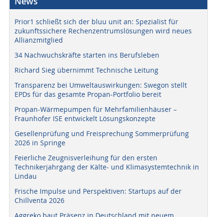
News
Prior1 schließt sich der bluu unit an: Spezialist für
zukunftssichere Rechenzentrumslösungen wird neues
Allianzmitglied
34 Nachwuchskräfte starten ins Berufsleben
Richard Sieg übernimmt Technische Leitung
Transparenz bei Umweltauswirkungen: Swegon stellt
EPDs für das gesamte Propan-Portfolio bereit
Propan-Wärmepumpen für Mehrfamilienhäuser –
Fraunhofer ISE entwickelt Lösungskonzepte
Gesellenprüfung und Freisprechung Sommerprüfung
2026 in Springe
Feierliche Zeugnisverleihung für den ersten
Technikerjahrgang der Kälte- und Klimasystemtechnik in
Lindau
Frische Impulse und Perspektiven: Startups auf der
Chillventa 2026
Aggreko baut Präsenz in Deutschland mit neuem